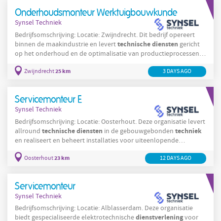
van specialisten die service op locatie en in een servicecenter
Onderhoudsmonteur Werktuigbouwkunde
verzorgen. Medewerkers krijgen
Synsel Techniek
Bedrijfsomschrijving: Locatie: Zwijndrecht. Dit bedrijf opereert
technische
diensten
binnen de maakindustrie en levert
gericht
op het onderhoud en de optimalisatie van productieprocessen.
De organisatie ondersteunt meerdere productielijnen en zet zich
25 km
Zwijndrecht
3 DAYS AGO
in voor de betrouwbaarheid en continuïteit van installaties in
technische
een productieomgeving. In Zwijndrecht werken
teams dagelijks aan mechanische en elektromechanische
Servicemonteur E
installaties waarbij
Synsel Techniek
Bedrijfsomschrijving: Locatie: Oosterhout. Deze organisatie levert
technische
diensten
techniek
allround
in de gebouwgebonden
en realiseert en beheert installaties voor uiteenlopende
opdrachtgevers. De organisatie richt zich op onderhoud,
23 km
storingsdiensten
Oosterhout
12 DAYS AGO
en het in bedrijf stellen van installaties binnen
sectoren zoals openbaar bestuur, zorg en culturele instellingen.
In Oosterhout opereert deze organisatie als specialist in
Servicemonteur
Synsel Techniek
Bedrijfsomschrijving: Locatie: Alblasserdam. Deze organisatie
dienstverlening
biedt gespecialiseerde elektrotechnische
voor