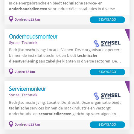
technische
in de energiebranche en biedt
service- en
onderhoudsdiensten
voor industriële installaties in diverse
sectoren zoals de maakindustrie en procesindustrie. Het team in
23 km
Dordrecht
7 DAYS AGO
Dordrecht richt zich op het waarborgen van continuïteit van
processen door preventief onderhoud, snelle storingsanalyse en
efficiënte reparaties. Medewerkers voeren servicebezoeken,
Onderhoudsmonteur
revisies en
Synsel Techniek
Bedrijfsomschrijving: Locatie: Vianen. Deze organisatie opereert
technische
binnen de installatietechniek en biedt
dienstverlening
aan zakelijke klanten in diverse sectoren. De
storingsdiensten
organisatie voert onderhoud,
en
18 km
Vianen
8 DAYS AGO
servicewerkzaamheden uit aan verwarmings- en aanverwante
installaties. In Vianen en omgeving ondersteunt deze organisatie
opdrachtgevers met preventief onderhoud, correctief
Servicemonteur
onderhoud en reparaties. De medewerkers
Synsel Techniek
Bedrijfsomschrijving: Locatie: Dordrecht. Deze organisatie biedt
technische
services binnen de maakindustrie en verzorgt
reparatiediensten
onderhouds- en
gericht op voertuigen en
ruiten. De organisatie voert werkzaamheden uit voor zowel
23 km
Dordrecht
9 DAYS AGO
particuliere als zakelijke klanten en streeft naar betrouwbare en
veilige oplossingen. In Dordrecht werkt men met een klein team