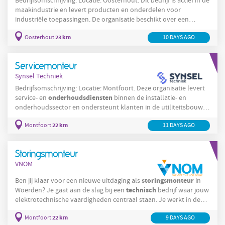
Bedrijfsomschrijving: Locatie: Oosterhout. Dit bedrijf is actief in de
maakindustrie en levert producten en onderdelen voor
industriële toepassingen. De organisatie beschikt over een
modern machinepark en richt zich op continue
23 km
Oosterhout
10 DAYS AGO
procesverbetering en het borgen van productkwaliteit. In
technische
Oosterhout opereert deze organisatie binnen een
omgeving waar onderhoud, betrouwbaarheid en efficiëntie
Servicemonteur
technische
dienst
centraal staan. De
speelt
Synsel Techniek
Bedrijfsomschrijving: Locatie: Montfoort. Deze organisatie levert
onderhoudsdiensten
service- en
binnen de installatie- en
onderhoudssector en ondersteunt klanten in de utiliteitsbouw,
woningcorporaties en lichte industrie. De werkzaamheden
22 km
Montfoort
11 DAYS AGO
vinden plaats op diverse locaties en vereisen praktische
technische
kennis van elektra, loodgieterswerk en timmerwerk.
In Montfoort coördineert het team opdrachten en plant het
Storingsmonteur
technische
interventies voor
VNOM
storingsmonteur
Ben jij klaar voor een nieuwe uitdaging als
in
technisch
Woerden? Je gaat aan de slag bij een
bedrijf waar jouw
elektrotechnische vaardigheden centraal staan. Je werkt in de
dagdienst
en houdt de productie draaiende door snel en effectief
22 km
Montfoort
9 DAYS AGO
storingen op te lossen. Opsporen en verhelpen van storingen