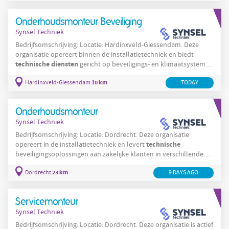
aan machines en installaties; Preventief onderhoud aan
technische
apparatuur verrichten; Analyseren van storingen
Onderhoudsmonteur Beveiliging
Synsel Techniek
Bedrijfsomschrijving: Locatie: Hardinxveld-Giessendam. Deze
organisatie opereert binnen de installatietechniek en biedt
technische
diensten
gericht op beveiligings- en klimaatsystemen
voor zakelijke klanten. Het bedrijf levert landelijke service op het
10 km
Hardinxveld-Giessendam
technische
TODAY
gebied van installatie, onderhoud en beheer van
installaties en heeft een duidelijke focus op kwaliteit en
betrouwbaarheid in uitvoering. Medewerkers werken in een open
Onderhoudsmonteur
en collegiale
Synsel Techniek
Bedrijfsomschrijving: Locatie: Dordrecht. Deze organisatie
technische
opereert in de installatietechniek en levert
beveiligingsoplossingen aan zakelijke klanten in verschillende
sectoren. Het team in Dordrecht richt zich op het ontwerp, de
23 km
Dordrecht
9 DAYS AGO
installatie en het onderhoud van beveiligingssystemen en de
bijbehorende netwerkinfrastructuur. De organisatie ondersteunt
klanten met servicecontracten, periodiek onderhoud en snelle
Servicemonteur
storingsdienstverlening
zodat
Synsel Techniek
Bedrijfsomschrijving: Locatie: Dordrecht. Deze organisatie is actief