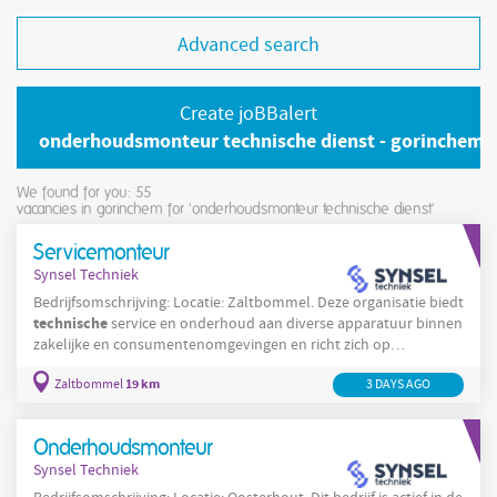
Advanced search
Create joBBalert
onderhoudsmonteur technische dienst - gorinchem
We found for you: 55
vacancies in gorinchem for 'onderhoudsmonteur technische dienst'
Servicemonteur
Synsel Techniek
Bedrijfsomschrijving: Locatie: Zaltbommel. Deze organisatie biedt
technische
service en onderhoud aan diverse apparatuur binnen
zakelijke en consumentenomgevingen en richt zich op
betrouwbare installatie, configuratie en reparatie van
19 km
Zaltbommel
3 DAYS AGO
elektronische en elektromechanische systemen. De
technische
werkzaamheden vinden plaats binnen
dienstverlening
en de uitvoering is gericht op praktische
Onderhoudsmonteur
oplossingen en klantgerichte services voor opdrachtgevers
Synsel Techniek