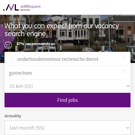
What you can expect from our vacancy
search engine
87% recommends us
Find jobs
Actuality