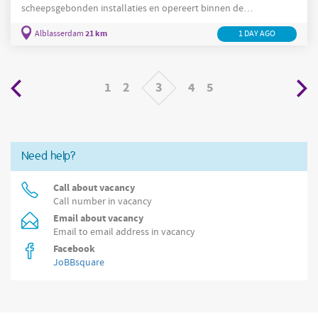
scheepsgebonden installaties en opereert binnen de
scheepsbouw en aanverwante maritieme sectoren. De
21 km
Alblasserdam
1 DAY AGO
werkzaamheden richten zich op onderhoud, reparatie en
technische
ondersteuning van elektrische en nautische
systemen aan boord van binnenvaartschepen en andere vaar- en
scheepsgerelateerde eenheden. Medewerkers voeren inspecties
1
2
3
4
5
uit,
Need help?
Call about vacancy
Call number in vacancy
Email about vacancy
Email to email address in vacancy
Facebook
JoBBsquare