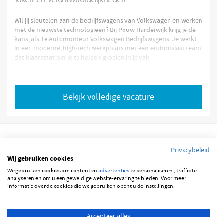
Taken en verantwoordelijkheden
Wil jij sleutelen aan de bedrijfswagens van Volkswagen én werken
met de nieuwste technologieën? Bij Pouw Harderwijk krijg je de
kans, als 1e Automonteur Volkswagen Bedrijfswagens. Je werkt
in een moderne, high-tech werkplaats met een enthousiast team
dat klaarstaat om je te helpen groeien in je vak.
Dit ga je doen
Als 1e Automonteur ben jij dé specialist die bedrijfswagens in
topconditie houdt. Jij:
Bekijk volledige vacature
Voert onderhoud en reparaties uit aan bedrijfswagens van
Wij hebben van deze opdrachtgever niet alle informatie
ontvangen omtrent deze vacature. Deze vacature is echter wel
actueel
.
Privacybeleid
Wij gebruiken cookies
Bekijk volledige vacature
We gebruiken cookies om content en
advertenties
te personaliseren , traffic te
© 2026 JOBBSQUARE
analyseren en om u een geweldige website-ervaring te bieden. Voor meer
informatie over de cookies die we gebruiken opent u de instellingen.
NEDERLANDS
ENGLISH
Accepteer alles