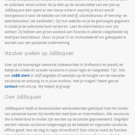
en solliciteer direct online! Als je klikt op de vacaturetitel van een job op
JoBBsquare dan opent er een nieuw scherm waarbij je direct wordt
doorgestuurd naar de website van het bedrijf, uitzendbureau of werving- en
selectiekantoor (de aanbieder). Op hun website vul je de gevraagde gegevens
in zodat je de sollicitatie kunt versturen. Laat de intermediairs voor jou
werken! Zij hebben een groot aanbod aan functies in allerlei vakgebieden bij
bedrijven beschikbaar. Stuur ze jouw CV en motivatiebrief om gekoppeld te
worden aan een passende onderneming.
Vacature zoeken op JoBBsquare
Voer op de homepage relevante zoekwoorden in (trefwoord en plaats) en
bekijk de unieke en actuele vacatures in jouw regio en vakgebied. Tip!: Stel
JoBB alert
een
in: blijf dagelijks of wekelijks op de hoogte van de nieuwste
vacatures en ontvang ze in jouw mailbox. Heb je vragen? Neem gerust
contact
met ons op. Wij helpen je graag!
Over JoBBsquare
JoBBsquare heeft al tienduizenden werkzoekenden geholpen met het vinden
van passende banen bij honderden bedrijven en intermediairs. Alle vacatures
die in Nederland te vinden zijn worden op de jobsite gepresenteerd. Dagelijks
worden nieuwe vacatures toegevoegd op de website en ingevulde vacatures
offline gezet. Aan de slag in regio Amersfoort? Dan vind je naast de functies