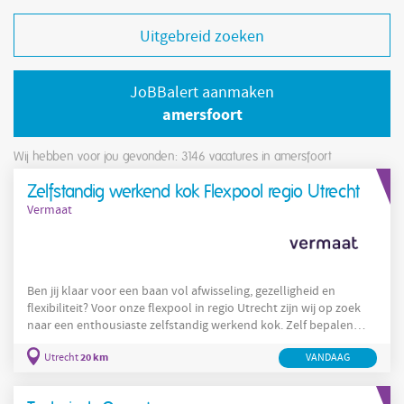
Uitgebreid zoeken
JoBBalert aanmaken
amersfoort
Wij hebben voor jou gevonden: 3146
vacatures in amersfoort
Zelfstandig werkend kok Flexpool regio Utrecht
Vermaat
Ben jij klaar voor een baan vol afwisseling, gezelligheid en
flexibiliteit? Voor onze flexpool in regio Utrecht zijn wij op zoek
naar een enthousiaste zelfstandig werkend kok. Zelf bepalen
waar en wanneer jij werkt? Dan is onze flexpool precies wat jij
20 km
Utrecht
VANDAAG
zoekt! Jouw werkplek Werken in de horeca, maar dan op jouw
manier! Als flexpool medewerker bij Vermaat bepaal jij zelf waar
en wanneer je werkt. De ene dag sta je in een sfeervol restaurant,