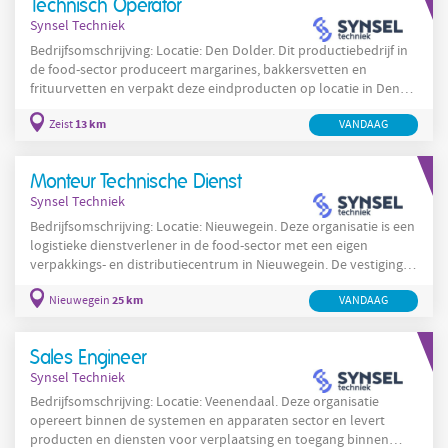
Technisch Operator
de volgende
Synsel Techniek
Bedrijfsomschrijving: Locatie: Den Dolder. Dit productiebedrijf in
de food-sector produceert margarines, bakkersvetten en
frituurvetten en verpakt deze eindproducten op locatie in Den
Dolder. De werkzaamheden richten zich op overpakken en
13 km
Zeist
VANDAAG
verpakken van eindproducten waarbij lange verpakkingslijnen
worden gebruikt en waar nauwkeurigheid en productveiligheid
centraal staan. De locatie beschikt over verpakkingslijnen die per
Monteur Technische Dienst
casus aanzienlijk van lengte kunnen zijn en
Synsel Techniek
Bedrijfsomschrijving: Locatie: Nieuwegein. Deze organisatie is een
logistieke dienstverlener in de food-sector met een eigen
verpakkings- en distributiecentrum in Nieuwegein. De vestiging in
Nieuwegein bedient klanten in de food- en retailketen en werkt
25 km
Nieuwegein
VANDAAG
met meerdere productielijnen en magazijninstallaties. De locatie
beschikt over 3 tot 5 verpakkingslijnen, diverse transportbanden,
verpakkingsmachines en koel- en vriescellen en voert
Sales Engineer
batchgewijze verwerking en
Synsel Techniek
Bedrijfsomschrijving: Locatie: Veenendaal. Deze organisatie
opereert binnen de systemen en apparaten sector en levert
producten en diensten voor verplaatsing en toegang binnen