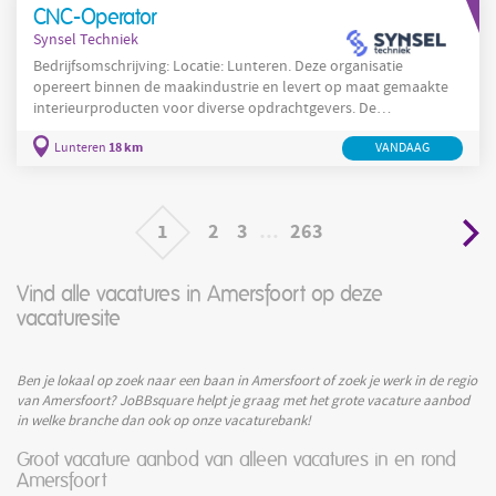
CNC-Operator
verantwoordelijk zijn voor de assemblage, installatie en nazorg
Synsel Techniek
van technische
Bedrijfsomschrijving: Locatie: Lunteren. Deze organisatie
opereert binnen de maakindustrie en levert op maat gemaakte
interieurproducten voor diverse opdrachtgevers. De
werkzaamheden omvatten productie, assemblage en montage
18 km
Lunteren
VANDAAG
en vinden plaats in een geordende werkplaats met een
uitgebreid machinepark. In Lunteren werkt een compact team
dat zich richt op vakmanschap en nette afwerking van elk
project. Medewerkers voeren taken uit die nauwkeurigheid en
1
2
3
…
263
technisch inzicht
Vind alle vacatures in Amersfoort op deze
vacaturesite
Ben je lokaal op zoek naar een baan in Amersfoort of zoek je werk in de regio
van Amersfoort? JoBBsquare helpt je graag met het grote vacature aanbod
in welke branche dan ook op onze vacaturebank!
Groot vacature aanbod van alleen vacatures in en rond
Amersfoort