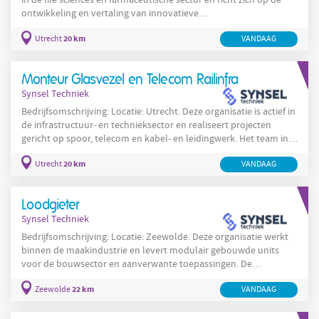
in de life sciences en farmaceutische sector en richt zich op de
ontwikkeling en vertaling van innovatieve
antilichaamtechnologieën naar toepasbare
20 km
Utrecht
VANDAAG
onderzoeksplatforms en therapeutische concepten. De
organisatie werkt in een onderzoeksomgeving in Utrecht en
combineert wetenschappelijke excellentie met strategische
Monteur Glasvezel en Telecom Railinfra
innovatie om nieuwe antilichaamformaten en platformen te
Synsel Techniek
engineeren en te vertalen naar
Bedrijfsomschrijving: Locatie: Utrecht. Deze organisatie is actief in
de infrastructuur- en technieksector en realiseert projecten
gericht op spoor, telecom en kabel- en leidingwerk. Het team in
Utrecht levert professionele uitvoering en onderhoud van
20 km
Utrecht
VANDAAG
technische installaties langs het spoor en ondersteunt bouw- en
infraprojecten door het hele land. In Utrecht richt het werk zich
voornamelijk op projectlocaties langs het spoor waar monteurs
Loodgieter
glasvezel- en
Synsel Techniek
Bedrijfsomschrijving: Locatie: Zeewolde. Deze organisatie werkt
binnen de maakindustrie en levert modulair gebouwde units
voor de bouwsector en aanverwante toepassingen. De
organisatie richt zich op efficiënte productieprocessen met
22 km
Zeewolde
VANDAAG
aandacht voor duurzaamheid en automatisering en past
industriële technieken toe om kwalitatieve en herhaalbare
oplossingen te bieden. In Zeewolde werken teams die