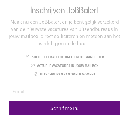
Inschrijven JoBBalert
Maak nu een JoBBalert en je bent gelijk verzekerd
van de nieuwste vacatures van uitzendbureaus in
jouw mailbox: direct solliciteren en meteen aan het
werk bij jou in de buurt.
SOLLICITEER ALTIJD DIRECT BIJ DE AANBIEDER
ACTUELE VACATURES IN JOUW MAILBOX
UITSCHRIJVEN KAN OP ELK MOMENT
Schrijf me in!