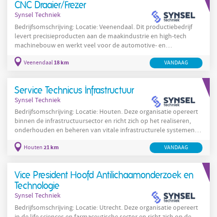
CNC Draaier/Frezer
kwalitatieve oplevering. Je werkt samen met collega’s
Synsel Techniek
Bedrijfsomschrijving: Locatie: Veenendaal. Dit productiebedrijf
levert precisieproducten aan de maakindustrie en high-tech
machinebouw en werkt veel voor de automotive- en
hydraulieksector. De organisatie produceert onderdelen met
18 km
Veenendaal
VANDAAG
hoge nauwkeurigheid en hanteert strikte kwaliteitsnormen. De
werkzaamheden omvatten zowel enkelstuks als seriewerk,
waarbij procesbetrouwbaarheid en consistentie centraal staan.
Service Technicus Infrastructuur
Medewerkers bedienen moderne verspaningstechnieken en
Synsel Techniek
passen
Bedrijfsomschrijving: Locatie: Houten. Deze organisatie opereert
binnen de infrastructuursector en richt zich op het realiseren,
onderhouden en beheren van vitale infrastructurele systemen
die de mobiliteit en veiligheid van regio's ondersteunen. De
21 km
Houten
VANDAAG
werkzaamheden omvatten technische inspecties, preventief
onderhoud, storingsdiagnose en het implementeren van
technische upgrades aan objecten zoals bruggen, sluizen,
Vice President Hoofd Antilichaamonderzoek en
tunnels en energienetwerken. De dagelijkse focus ligt op
Technologie
Synsel Techniek
Bedrijfsomschrijving: Locatie: Utrecht. Deze organisatie opereert