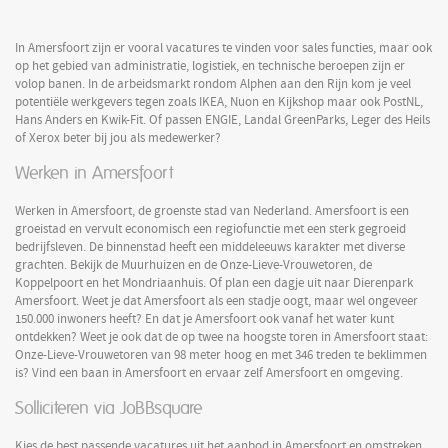
In Amersfoort zijn er vooral vacatures te vinden voor sales functies, maar ook
op het gebied van administratie, logistiek, en technische beroepen zijn er
volop banen. In de arbeidsmarkt rondom Alphen aan den Rijn kom je veel
potentiële werkgevers tegen zoals IKEA, Nuon en Kijkshop maar ook PostNL,
Hans Anders en Kwik-Fit. Of passen ENGIE, Landal GreenParks, Leger des Heils
of Xerox beter bij jou als medewerker?
Werken in Amersfoort
Werken in Amersfoort, de groenste stad van Nederland. Amersfoort is een
groeistad en vervult economisch een regiofunctie met een sterk gegroeid
bedrijfsleven. De binnenstad heeft een middeleeuws karakter met diverse
grachten. Bekijk de Muurhuizen en de Onze-Lieve-Vrouwetoren, de
Koppelpoort en het Mondriaanhuis. Of plan een dagje uit naar Dierenpark
Amersfoort. Weet je dat Amersfoort als een stadje oogt, maar wel ongeveer
150.000 inwoners heeft? En dat je Amersfoort ook vanaf het water kunt
ontdekken? Weet je ook dat de op twee na hoogste toren in Amersfoort staat:
Onze-Lieve-Vrouwetoren van 98 meter hoog en met 346 treden te beklimmen
is? Vind een baan in Amersfoort en ervaar zelf Amersfoort en omgeving.
Solliciteren via JoBBsquare
Kies de best passende vacatures uit het aanbod in Amersfoort en omstreken