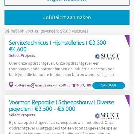
JoBBalert aanmaken
Wij hebben voor jou gevonden: 29509
vacatures
Servicetechnicus | Hijsinstallaties | €3.300 -
€4.600
Select Projects
Over onze opdrachtgever: Onze opdrachtgever een
toonaangevende partner binnen de industriële sector voor
bedrijven die behoefte hebben aan betrouwbare, veilige en
innovatieve hijs- en hefoplossingen, CNC-diensten en onderhoud
Rotterdam
min 32 uur – max 40 uur
MBO, HBO
VANDAAG
op maat. Met een team van ruim 200 gedreven specialisten,
verspreid over meerdere locaties in heel Nederland, zet onze
opdrachtgever zich elke dag in om bedrijfsprocessen te
Voorman Reparatie | Scheepsbouw | Diverse
verbeteren, stilstand te voorkomen en risico’s voor klanten tot
een minimum te beperken.
projecten | €3.500 - €5.000
Select Projects
Bij onze opdrachtgever zit scheepsbouw in het bloed. Onze
opdrachtgever is uitgegroeid tot een toonaangevende speler