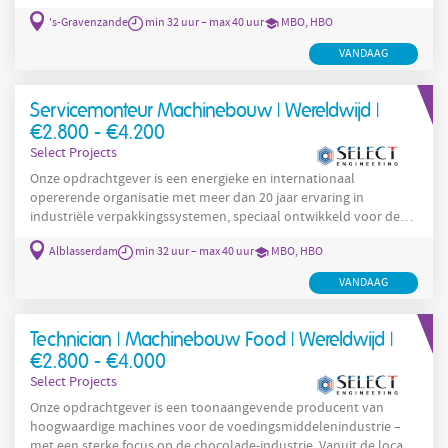
voeding, verpakking en logistiek. Met een enthousiast team van
's-Gravenzande
min 32 uur – max 40 uur
MBO, HBO
vakbekwame experts leveren zij maatwerkoplossingen aan zowel
nationale als internationale klanten. Jij bent de sleutelpersoon
VANDAAG
die de machines rechtstreeks bij de klant installeert, onderhoudt
en repareert. Geen dag is
Servicemonteur Machinebouw | Wereldwijd |
€2.800 - €4.200
Select Projects
Onze opdrachtgever is een energieke en internationaal
opererende organisatie met meer dan 20 jaar ervaring in
industriële verpakkingssystemen, speciaal ontwikkeld voor de
foodindustrie. Denk aan de verpakkingen van bekende
Alblasserdam
min 32 uur – max 40 uur
MBO, HBO
voedselproducten die je dagelijks ziet bij de lokale bakker,
supermarkt of groothandel. Onze opdrachtgever levert exclusief
VANDAAG
topmerken zoals PFM, BGPack, MBP, Meca en MF, die worden
ingezet voor diverse verpakkingsprocessen zoals flowpacken,
dieptrekken, multihead
Technician | Machinebouw Food | Wereldwijd |
€2.800 - €4.000
Select Projects
Onze opdrachtgever is een toonaangevende producent van
hoogwaardige machines voor de voedingsmiddelenindustrie –
met een sterke focus op de chocolade-industrie. Vanuit de locatie