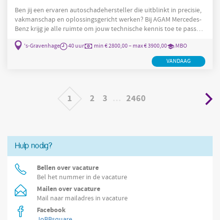
Ben jij een ervaren autoschadehersteller die uitblinkt in precisie,
vakmanschap en oplossingsgericht werken? Bij AGAM Mercedes-
Benz krijg je alle ruimte om jouw technische kennis toe te passen
op het hoogste niveau. Dit ga je doen Als autoschadehersteller
's-Gravenhage
40 uur
min € 2800,00 – max € 3900,00
MBO
bij AGAM Mercedes-Benz ben jij dé vakspecialist die zorgt voor
perfect herstel van voertuigen met schade. Van het demonteren
VANDAAG
van onderdelen tot het uitvoeren van complexe
carrosseriereparaties en ruitvervanging: jij draait er
1
2
3
…
2460
Hulp nodig?
Bellen over vacature
Bel het nummer in de vacature
Mailen over vacature
Mail naar mailadres in vacature
Facebook
JoBBsquare