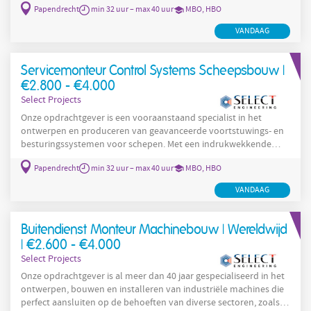
Papendrecht
min 32 uur – max 40 uur
MBO, HBO
krachtig en duurzaam materieel waar je op kunt bouwen. De
levering van motoren gebeurt wereldwijd, en jij bent de specialist
VANDAAG
die ze aan boord van binnenvaartschepen in topconditie houdt.
Dagelijks aan het werk op de Europese binnenwateren,
Servicemonteur Control Systems Scheepsbouw |
€2.800 - €4.000
Select Projects
Onze opdrachtgever is een vooraanstaand specialist in het
ontwerpen en produceren van geavanceerde voortstuwings- en
besturingssystemen voor schepen. Met een indrukwekkende
staat van dienst in succesvolle installaties op uiteenlopende
Papendrecht
min 32 uur – max 40 uur
MBO, HBO
commerciële vaartuigen – van binnenvaartschepen en offshore
schepen tot baggerschepen en luxe superjachten – heeft onze
VANDAAG
opdrachtgever een stevige en gerespecteerde positie in de
maritieme sector verworven. Het brede productportfolio omvat
onder andere krachtige
Buitendienst Monteur Machinebouw | Wereldwijd
| €2.600 - €4.000
Select Projects
Onze opdrachtgever is al meer dan 40 jaar gespecialiseerd in het
ontwerpen, bouwen en installeren van industriële machines die
perfect aansluiten op de behoeften van diverse sectoren, zoals