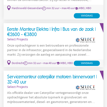
binnen de binnenvaartsector. Zij zijn actief in nieuwbouw,
reparatie én refit van schepen. De sterke specialisatie in de bouw
Hardinxveld-Giessendam
min 32 uur – max 40 uur
MBO, HBO
van riviercruiseschepen heeft de afgelopen twintig jaar gezorgd
voor een stevige internationale reputatie. Dankzij het groeiende
VANDAAG
marktaandeel in deze niche is ook de vaste klantenkring
aanzienlijk uitgebreid. Onze opdrachtgever ontwerpt,
Eerste Monteur Elektra | Infra | Bus van de zaak |
€2600 - €3800
Select Projects
Onze opdrachtgever is een betrouwbare en professionele
partner in de infrasector, gespecialiseerd in de Nederlandse
markt. Zij verzorgen de aanleg en aanpassing van zowel
ondergrondse als bovengrondse infrastructuren en bieden
Dordrecht
min 32 uur – max 40 uur
MBO, HBO
VANDAAG
deskundig advies. Hun focus ligt vooral op leidingbouw binnen
Nederland, waarbij ze zich richten op het installeren van
transport- en distributieleidingen voor gas, water, warmte en
Servicemonteur caterpillar motoren binnenvaart |
elektrotechniek. Onze opdrachtgever bouwt duurzame relaties
op met zowel
32-40 uur
Select Projects
Als officiële dealer van Caterpillar vertegenwoordigt onze
opdrachtgever het absolute topmerk in grondverzet- en
mijnbouwmaterieel, diesel- en gasmotoren, generatoren en
zonnepanelen. Het bedrijf levert niet zomaar machines, maar