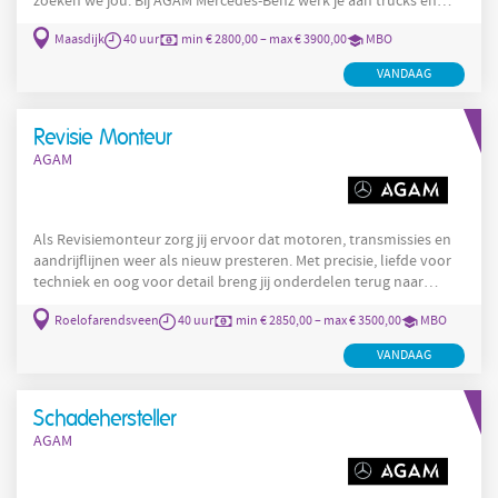
zoeken we jou. Bij AGAM Mercedes-Benz werk je aan trucks én
zware bedrijfswagens met de nieuwste technieken en moderne
Maasdijk
40 uur
min € 2800,00 – max € 3900,00
MBO
Mercedes-Benz diagnoseapparatuur. Dit ga je doen Als Monteur
Trucks/Zware Bedrijfswagens zorg jij ervoor dat onze klanten
VANDAAG
veilig en snel de weg weer op kunnen. Jouw
verantwoordelijkheden op een rij
Revisie Monteur
AGAM
Als Revisiemonteur zorg jij ervoor dat motoren, transmissies en
aandrijflijnen weer als nieuw presteren. Met precisie, liefde voor
techniek en oog voor detail breng jij onderdelen terug naar
fabrieksspecificaties, zodat deze legendarische voertuigen hun
Roelofarendsveen
40 uur
min € 2850,00 – max € 3500,00
MBO
kracht en betrouwbaarheid behouden. Dit ga je doen Als
Revisiemonteur lever jij technisch vakwerk van het hoogste
VANDAAG
niveau. Jij zorgt ervoor dat de iconische Mercedes-Benz G-Klasse
zijn kwaliteit, betrouwbaarheid en kracht
Schadehersteller
AGAM