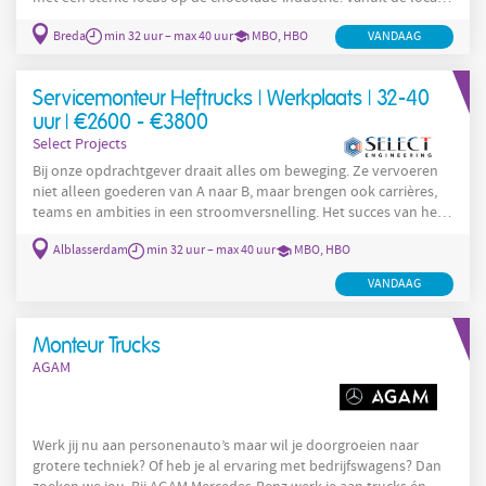
worden er innovatieve machines ontwikkeld, gebouwd en
Breda
min 32 uur – max 40 uur
MBO, HBO
VANDAAG
wereldwijd verkocht. Een wereldwijde speler in industriële
procesoplossingen. Met meer dan 120 jaar ervaring, zo’n 700
medewerkers wereldwijd en activiteiten in meer dan 30 landen,
Servicemonteur Heftrucks | Werkplaats | 32-40
helpt het bedrijven om op grote schaal duurzaam te produceren.
Wat
uur | €2600 - €3800
Select Projects
Bij onze opdrachtgever draait alles om beweging. Ze vervoeren
niet alleen goederen van A naar B, maar brengen ook carrières,
teams en ambities in een stroomversnelling. Het succes van het
bedrijf is te danken aan de mensen die elke dag samenwerken
Alblasserdam
min 32 uur – max 40 uur
MBO, HBO
met energie en toewijding – van chauffeurs op de weg tot
monteurs in de werkplaats, en van logistieke professionals tot
VANDAAG
administratieve talenten op kantoor. De kracht van onze
opdrachtgever zit in hun kernwaarden. Ze zijn sociaal,
Monteur Trucks
AGAM
Werk jij nu aan personenauto’s maar wil je doorgroeien naar
grotere techniek? Of heb je al ervaring met bedrijfswagens? Dan