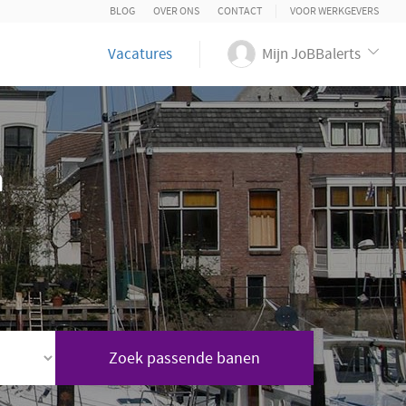
BLOG
OVER ONS
CONTACT
VOOR WERKGEVERS
Vacatures
Mijn JoBBalerts
n
Zoek passende banen