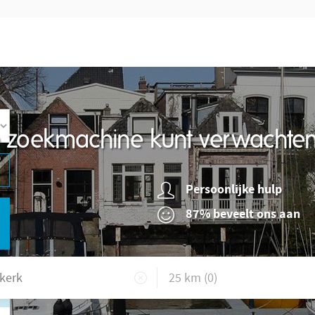
re zoekmachine kunt verwachte
Persoonlijke hulp
87% beveelt ons aan