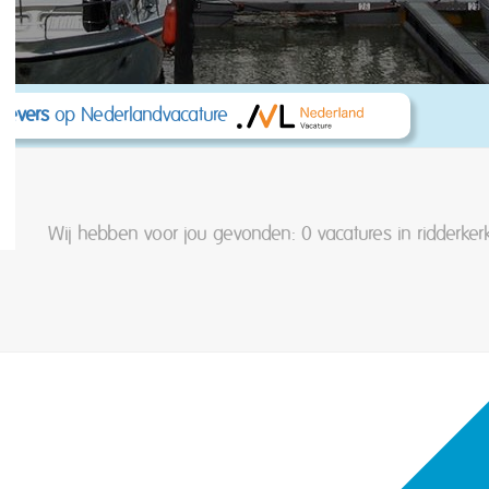
kgevers
op Nederlandvacature
Wij hebben voor jou gevonden: 0
vacatures in ridderkerk