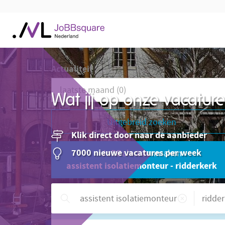
Actualiteit
Wat jij op onze vacatu
Uitgebreid zoeken
Klik direct door naar de aanbieder
7000 nieuwe vacatures per week
JoBBalert aanmaken
assistent isolatiemonteur - ridderkerk
Hulp nodig?