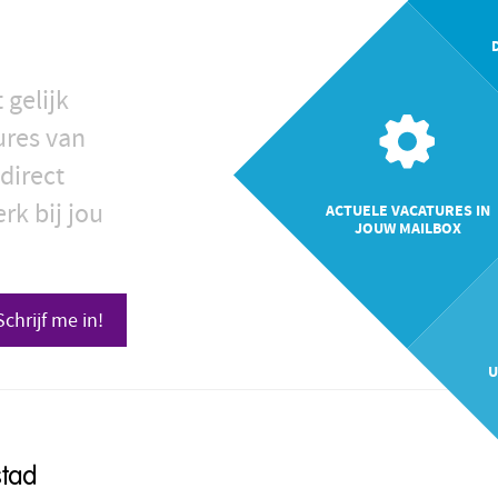
 gelijk
ures van
direct
rk bij jou
ACTUELE VACATURES IN
JOUW MAILBOX
Schrijf me in!
U
stad