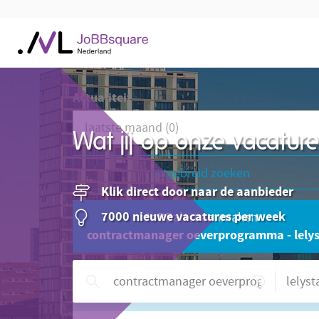
Actualiteit
Wat jij op onze vacatu
Uitgebreid zoeken
Klik direct door naar de aanbieder
7000 nieuwe vacatures per week
JoBBalert aanmaken
contractmanager oeverprogramma - lely
Hulp nodig?