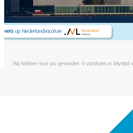
kgevers
op Nederlandvacature
Wij hebben voor jou gevonden: 0
vacatures in lelystad