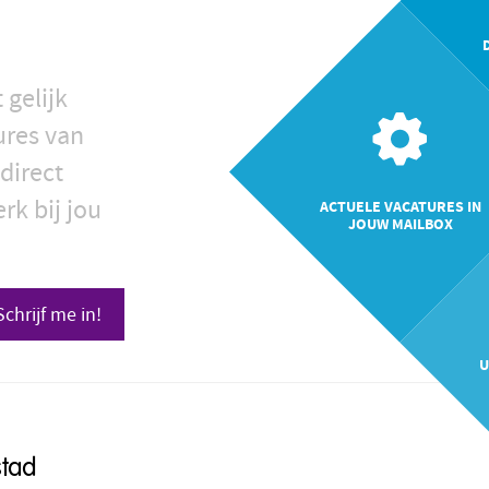
 gelijk
ures van
direct
rk bij jou
ACTUELE VACATURES IN
JOUW MAILBOX
Schrijf me in!
U
stad