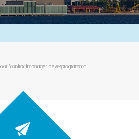
 voor 'contractmanager oeverprogramma'