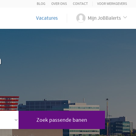
BLOG
OVER ONS
CONTACT
VOOR WERKGEVERS
Vacatures
Mijn JoBBalerts
n
Zoek passende banen