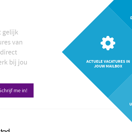
 gelijk
ures van
direct
rk bij jou
ACTUELE VACATURES IN
JOUW MAILBOX
Schrijf me in!
U