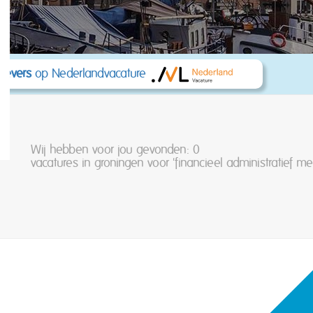
kgevers
op Nederlandvacature
Wij hebben voor jou gevonden: 0
vacatures in groningen voor 'financieel administratief