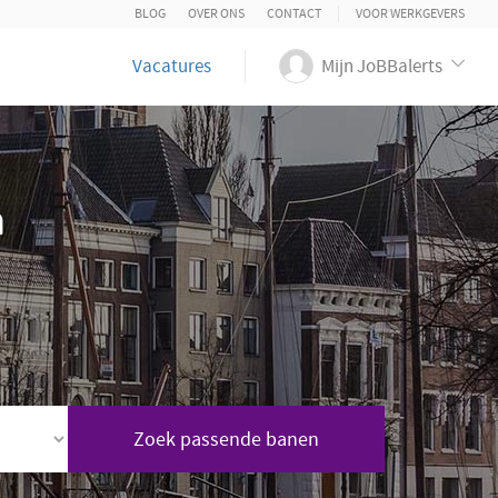
BLOG
OVER ONS
CONTACT
VOOR WERKGEVERS
Vacatures
Mijn JoBBalerts
n
Zoek passende banen