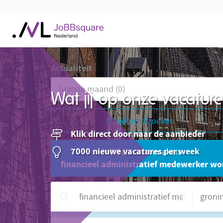
Actualiteit
Wat jij op onze vacatu
Uitgebreid zoeken
Klik direct door naar de aanbieder
7000 nieuwe vacatures per week
JoBBalert aanmaken
financieel administratief medewerker wo
Hulp nodig?