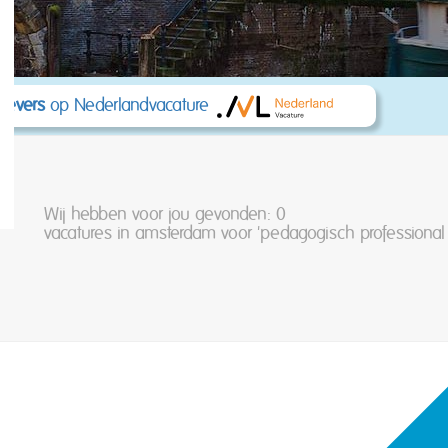
kgevers
op Nederlandvacature
Wij hebben voor jou gevonden: 0
vacatures in amsterdam voor 'pedagogisch professional 