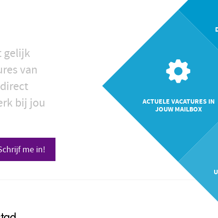
 gelijk
ures van
direct
rk bij jou
ACTUELE VACATURES IN
JOUW MAILBOX
Schrijf me in!
U