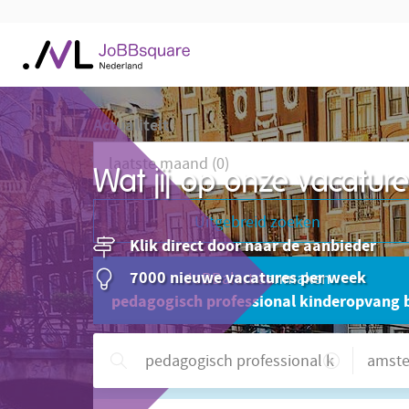
Actualiteit
Wat jij op onze vacatu
Uitgebreid zoeken
Klik direct door naar de aanbieder
7000 nieuwe vacatures per week
JoBBalert aanmaken
pedagogisch professional kinderopvang 
Hulp nodig?