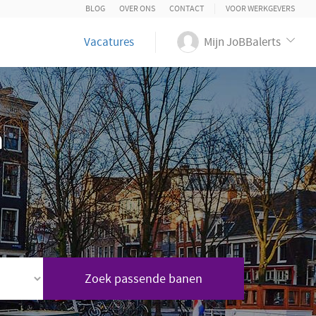
BLOG
OVER ONS
CONTACT
VOOR WERKGEVERS
Vacatures
Mijn JoBBalerts
n
Zoek passende banen