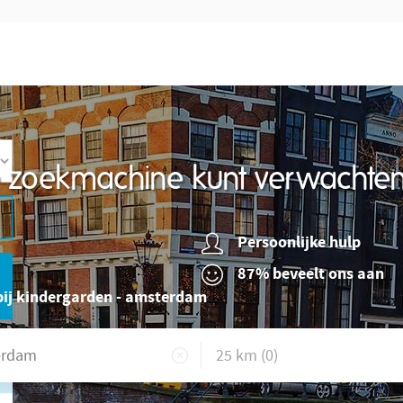
re zoekmachine kunt verwachte
Persoonlijke hulp
87% beveelt ons aan
bij kindergarden - amsterdam