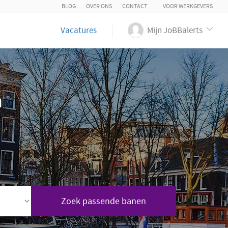
BLOG
OVER ONS
CONTACT
VOOR WERKGEVERS
Vacatures
Mijn JoBBalerts
n
Zoek passende banen