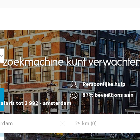
re zoekmachine kunt verwachte
Persoonlijke hulp
87% beveelt ons aan
alaris tot 3 992 - amsterdam