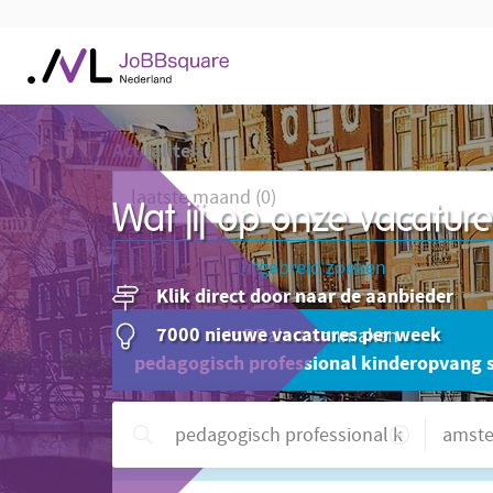
Actualiteit
Wat jij op onze vacatu
Uitgebreid zoeken
Klik direct door naar de aanbieder
7000 nieuwe vacatures per week
JoBBalert aanmaken
pedagogisch professional kinderopvang s
Hulp nodig?