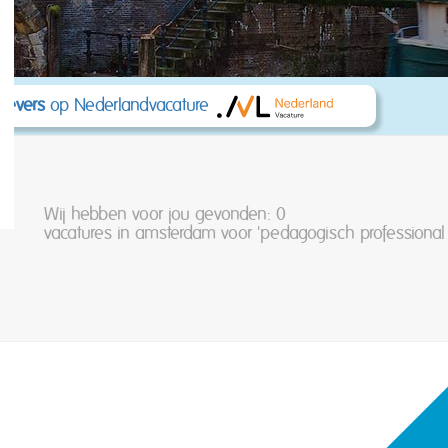
kgevers
op Nederlandvacature
Wij hebben voor jou gevonden: 0
vacatures in amsterdam voor 'pedagogisch professional k