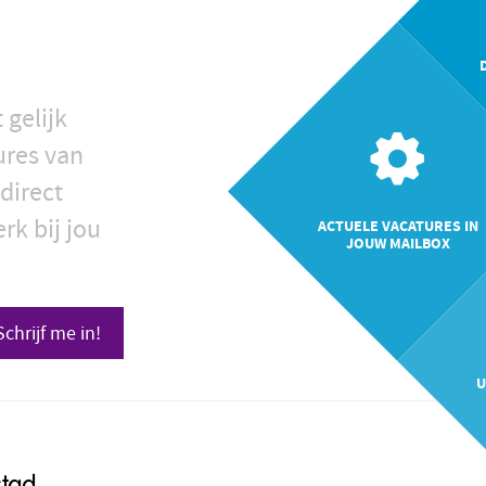
 gelijk
ures van
direct
rk bij jou
ACTUELE VACATURES IN
JOUW MAILBOX
Schrijf me in!
U