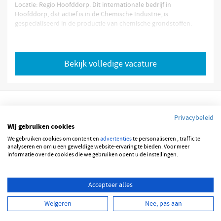
Locatie: Regio Hoofddorp. Dit internationale bedrijf in
Hoofddorp, dat actief is in de Chemische Industrie, is
gespecialiseerd in de productie van chemische grondstoffen.
Als Productie Operator 2 Ploegen bedien je productiemachines
en zorg je voor een efficiënt productieproces. Je werkt in een 2-
ploegensysteem en bent verantwoordelijk voor het uitvoeren
Bekijk volledige vacature
van controles, het signaleren van storingen en het zorgen voor
een veilige werkomgeving. De
Wij hebben van deze opdrachtgever niet alle informatie
ontvangen omtrent deze vacature. Deze vacature is echter wel
actueel
.
Privacybeleid
Bekijk volledige vacature
Wij gebruiken cookies
© 2026 JOBBSQUARE
We gebruiken cookies om content en
advertenties
te personaliseren , traffic te
analyseren en om u een geweldige website-ervaring te bieden. Voor meer
informatie over de cookies die we gebruiken opent u de instellingen.
NEDERLANDS
ENGLISH
Accepteer alles
Weigeren
Nee, pas aan