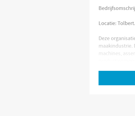
Bedrijfsomschrij
Locatie: Tolbert
Deze organisati
maakindustrie. 
machines, assem
productieomgevi
samen met spec
software om
Wij hebben van 
Deze vacature i
Bekijk volledige