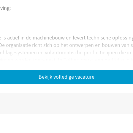
ving:
.
e is actief in de machinebouw en levert technische oplossin
De organisatie richt zich op het ontwerpen en bouwen van s
blagesystemen en volautomatische productielijnen die in 
ngen worden toegepast. In Tolbert werkt een multidiscipli
ialisten in Werktuigbouwkunde, micro mechanica, Elektrot
Bekijk volledige vacature
deze opdrachtgever niet alle informatie ontvangen omtrent
actueel
s echter wel
.
 vacature