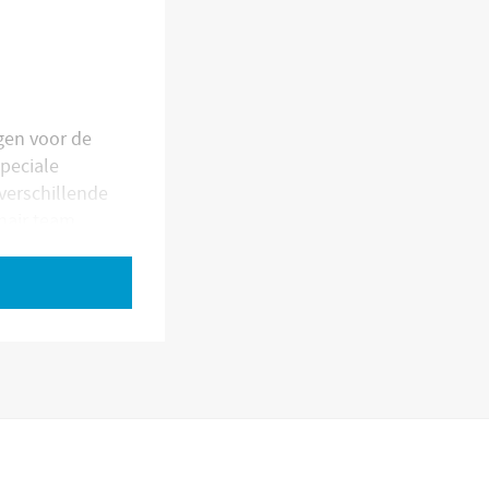
gen voor de
peciale
verschillende
nair team
echniek en
 deze vacature.