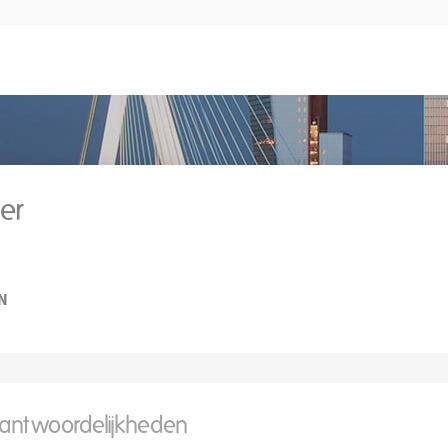
der
N
rantwoordelijkheden