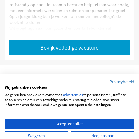
zelfstandig op pad. Het team is hecht en helpt elkaar waar nodig,
met een informele werksfeer en ruimte voor persoonlijke groei.
Op vrijdagmiddag ben je welkom om samen met collega’s de
week af te sluiten.
Wil jij bijdragen aan een gezond en comfortabel klimaat in
gebouwen zoals scholen en ziekenhuizen? Als Servicetechnicus
Koeling ben jij verantwoordelijk voor het onderhoud, de
reparatie en het oplossen van storingen aan
Bekijk volledige vacature
Profiel kandidaat
Afgeronde mbo-opleiding niveau 4 richting Installatietechniek.
Minimaal 2 jaar ervaring in installatietechniek en onderhoud.
Privacybeleid
Rijbewijs B en goede beheersing van de Nederlandse taal.
Wij gebruiken cookies
VCA VOL (of bereid dit te behalen).
F-gassen certificaat.
© 2026 JOBBSQUARE
We gebruiken cookies om content en
advertenties
te personaliseren , traffic te
analyseren en om u een geweldige website-ervaring te bieden. Voor meer
Geboden wordt
informatie over de cookies die we gebruiken opent u de instellingen.
NEDERLANDS
ENGLISH
Salaris tussen €3.400 en €4.800 bruto per maand (o.b.v. 38 uur,
Accepteer alles
afhankelijk van ervaring).
25 vakantiedagen + 13 ATV-dagen.
Weigeren
Nee, pas aan
Elektrische auto van de zaak.