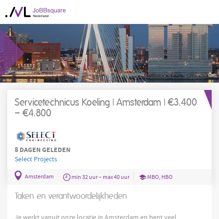
Servicetechnicus Koeling | Amsterdam | €3.400
– €4.800
8 DAGEN GELEDEN
Select Projects
Amsterdam
min 32 uur – max 40 uur
MBO, HBO
Taken en verantwoordelijkheden
Je werkt vanuit onze locatie in Amsterdam en bent veel