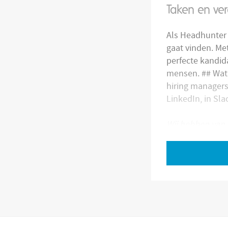
Taken en ve
Als Headhunter 
gaat vinden. Me
perfecte kandid
mensen. ## Wat 
hiring managers
LinkedIn, in Sl
Wij hebben van 
Deze vacature i
Bekijk volledige