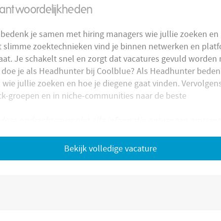
rantwoordelijkheden
bedenk je samen met hiring managers wie jullie zoeken en 
t slimme zoektechnieken vind je binnen netwerken en plat
aat. Je schakelt snel en zorgt dat vacatures gevuld worden 
doe je als Headhunter bij Coolblue? Als Headhunter bede
 wie jullie zoeken en hoe je diegene gaat vinden. Vervolgen
ack-groepen en in niche-communities naar de beste
deze opdrachtgever niet alle informatie ontvangen omtrent
actueel
s echter wel
.
 vacature
Bekijk volledige vacature