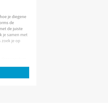
hoe je diegene
forms de
met de juiste
nk je samen met
s zoek je op
 deze vacature.