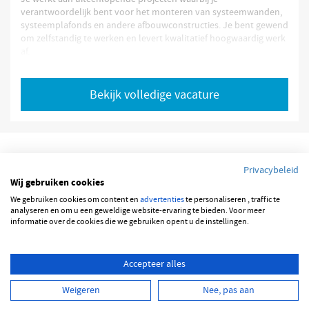
verantwoordelijk bent voor het monteren van systeemwanden,
systeemplafonds en andere afbouwconstructies. Je bent gewend
om zelfstandig te werken en levert kwalitatief hoogwaardig werk
af.
Jouw werkzaamheden bestaan uit:
Monteren van systeemwanden en plafonds;
Plaatsen van metal stud wanden;
Bekijk volledige vacature
Uitvoeren van afbouwwerkzaamheden vanaf tekening;
Monteren van brandwerende systemen;
Oplossen van technische
Wij hebben van deze opdrachtgever niet alle informatie
ontvangen omtrent deze vacature. Deze vacature is echter wel
Privacybeleid
actueel
Wij gebruiken cookies
.
Bekijk volledige vacature
We gebruiken cookies om content en
advertenties
te personaliseren , traffic te
© 2026 JOBBSQUARE
analyseren en om u een geweldige website-ervaring te bieden. Voor meer
informatie over de cookies die we gebruiken opent u de instellingen.
NEDERLANDS
ENGLISH
Accepteer alles
Weigeren
Nee, pas aan