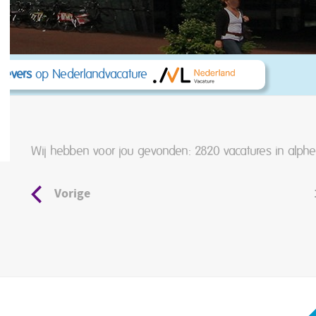
kgevers
op Nederlandvacature
Wij hebben voor jou gevonden: 2820
vacatures in alphe
Vorige