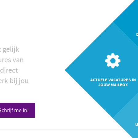
 gelijk
ures van
direct
rk bij jou
ACTUELE VACATURES IN
JOUW MAILBOX
Schrijf me in!
U