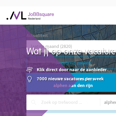
Actualiteit
Wat jij op onze vacatu
Uitgebreid zoeken
Klik direct door naar de aanbieder
7000 nieuwe vacatures per week
JoBBalert aanmaken
alphen aan den rijn
Hulp nodig?