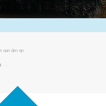
n aan den rijn
1
…