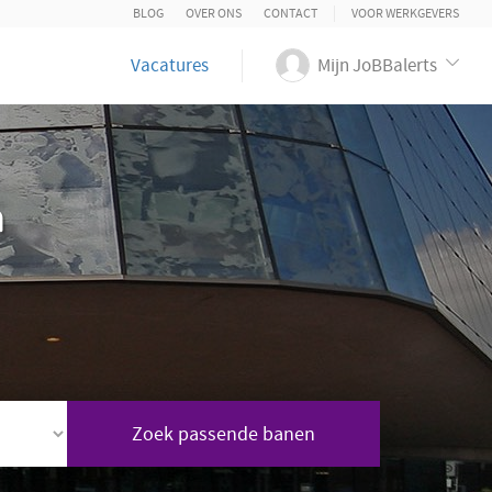
BLOG
OVER ONS
CONTACT
VOOR WERKGEVERS
Vacatures
Mijn JoBBalerts
n
Zoek passende banen