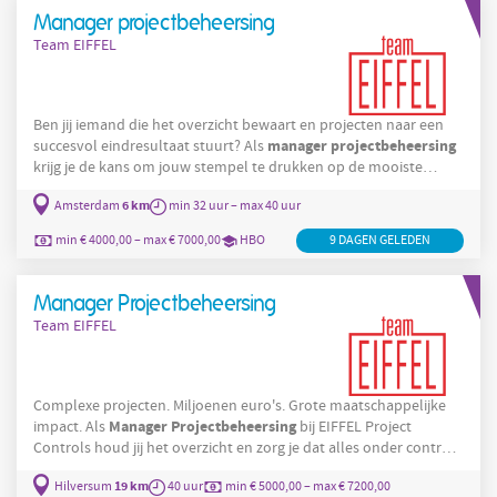
doorlopen, zodat de metro’s en trams ook in de toekomst
Manager projectbeheersing
betrouwbaar blijven rijden. Dit ga je
Team EIFFEL
Ben jij iemand die het overzicht bewaart en projecten naar een
manager
projectbeheersing
succesvol eindresultaat stuurt? Als
krijg je de kans om jouw stempel te drukken op de mooiste
maatschappelijk relevante projecten die Nederland vormgeven
6 km
Amsterdam
min 32 uur – max 40 uur
manager
op het gebied van water en infra. Dit ga je doen Als
projectbeheersing
werk je in een multidisciplinair team aan
min € 4000,00 – max € 7000,00
HBO
9 DAGEN GELEDEN
projecten die er écht toe doen. Denk aan complexe en
Manager Projectbeheersing
Team EIFFEL
Complexe projecten. Miljoenen euro's. Grote maatschappelijke
Manager
Projectbeheersing
impact. Als
bij EIFFEL Project
Controls houd jij het overzicht en zorg je dat alles onder controle
blijft. Of het nu gaat om een dijkversterking, de aanleg van een
19 km
Hilversum
40 uur
min € 5000,00 – max € 7200,00
windmolenpark of de bouw van een nieuwe fabriek - jij zorgt