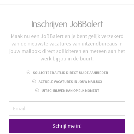
Inschrijven JoBBalert
Maak nu een JoBBalert en je bent gelijk verzekerd
van de nieuwste vacatures van uitzendbureaus in
jouw mailbox: direct solliciteren en meteen aan het
werk bij jou in de buurt.
SOLLICITEER ALTIJD DIRECT BIJ DE AANBIEDER
ACTUELE VACATURES IN JOUW MAILBOX
UITSCHRIJVEN KAN OP ELK MOMENT
Schrijf me in!