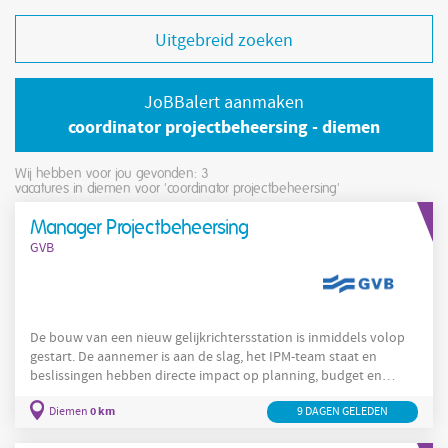
Uitgebreid zoeken
JoBBalert aanmaken
coordinator projectbeheersing - diemen
Wij hebben voor jou gevonden: 3
vacatures in diemen voor 'coordinator projectbeheersing'
Manager Projectbeheersing
GVB
De bouw van een nieuw gelijkrichtersstation is inmiddels volop
gestart. De aannemer is aan de slag, het IPM-team staat en
beslissingen hebben directe impact op planning, budget en
manager
projectbeheersing
omgeving. In deze fase stap jij in als
.
0 km
Diemen
9 DAGEN GELEDEN
Jij bewaakt de beheersing van het project, signaleert tijdig
knelpunten en zorgt ervoor dat het project gecontroleerd blijft