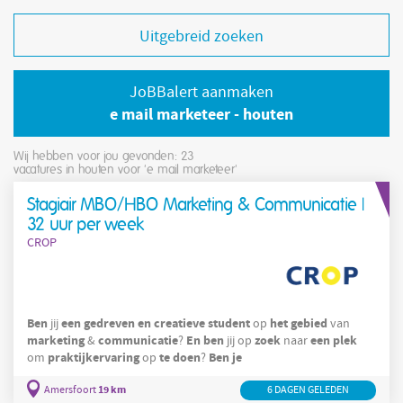
Uitgebreid zoeken
JoBBalert aanmaken
e mail marketeer - houten
Wij hebben voor jou gevonden: 23
vacatures in houten voor 'e mail marketeer'
Stagiair MBO/HBO Marketing & Communicatie |
32 uur per week
CROP
Ben
een
gedreven
en
creatieve
student
het
gebied
jij
op
van
marketing
communicatie
En
ben
zoek
een
plek
&
?
jij op
naar
praktijkervaring
te
doen
Ben
je
om
op
?
19 km
Amersfoort
6 DAGEN GELEDEN