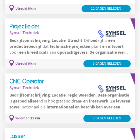
diverse
sectoren
. In
6 km
Utrecht
12 DAGEN GELEDEN
Projectleider
Synsel Techniek
Bedrijfsomschrijving
Locatie
Utrecht
bedrijf
een
:
:
. Dit
is
productiebedrijf
technische
projecten
en
uitvoert
dat
plant
een
breed
opdrachtgevers
De
organisatie
werkt
voor
scala aan
.
Utrecht
vanuit
6 km
Utrecht
3 DAGEN GELEDEN
CNC Operator
Synsel Techniek
Bedrijfsomschrijving
Locatie
regio
Woerden
Deze
organisatie
:
:
.
gespecialiseerd
en
freeswerk
Ze
leveren
is
in hoogstaand draai-
.
zowel
internationaal
en
beschikken
over
een
nationaal als
groot
21 km
Woerden
7 DAGEN GELEDEN
Lasser