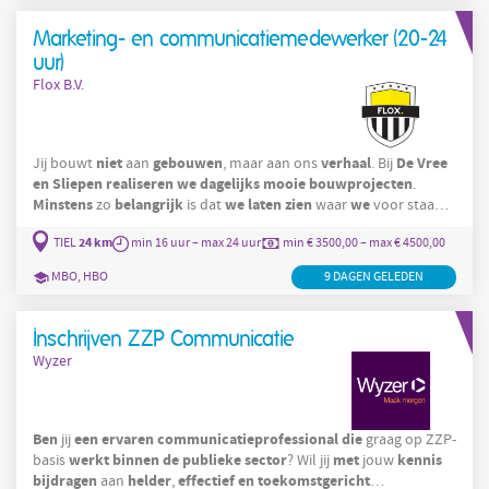
Marketing- en communicatiemedewerker (20-24
uur)
Flox B.V.
niet
gebouwen
verhaal
De
Vree
Jij bouwt
aan
, maar aan ons
. Bij
en
Sliepen
realiseren
we
dagelijks
mooie
bouwprojecten
.
Minstens
belangrijk
we
laten
zien
we
zo
is dat
waar
voor staan.
Daarom
24 km
TIEL
min 16 uur – max 24 uur
min € 3500,00 – max € 4500,00
MBO, HBO
9 DAGEN GELEDEN
Inschrijven ZZP Communicatie
Wyzer
Ben
een
ervaren
communicatieprofessional
die
jij
graag op ZZP-
werkt
binnen
de
publieke
sector
met
kennis
basis
? Wil jij
jouw
bijdragen
helder
effectief
en
toekomstgericht
aan
,