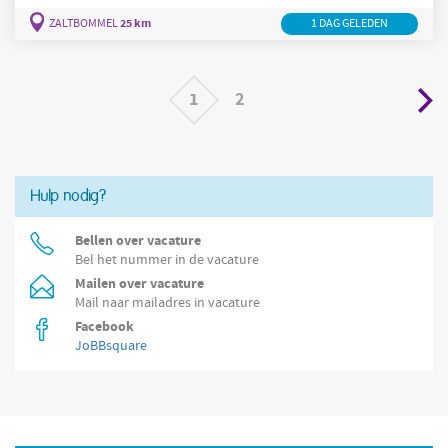
aantrekkelijke
ploegentoeslagen
en
werk
samen
in
25 km
ZALTBOMMEL
1 DAG GELEDEN
1
2
Hulp nodig?
Bellen over vacature
Bel het nummer in de vacature
Mailen over vacature
Mail naar mailadres in vacature
Facebook
JoBBsquare