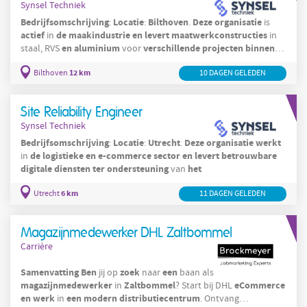
Synsel Techniek
Bedrijfsomschrijving
Locatie
Bilthoven
Deze
organisatie
:
:
.
is
actief
de
maakindustrie
en
levert
maatwerkconstructies
in
in
en
aluminium
verschillende
projecten
binnen
staal, RVS
voor
de
12 km
Bilthoven
10 DAGEN GELEDEN
Site Reliability Engineer
Synsel Techniek
Bedrijfsomschrijving
Locatie
Utrecht
Deze
organisatie
werkt
:
:
.
de
logistieke
en
e-commerce
sector
en
levert
betrouwbare
in
digitale
diensten
ter
ondersteuning
het
van
6 km
Utrecht
11 DAGEN GELEDEN
Magazijnmedewerker DHL Zaltbommel
Carrière
Samenvatting
Ben
zoek
een
jij op
naar
baan als
magazijnmedewerker
Zaltbommel
eCommerce
in
? Start bij DHL
en
werk
een
modern
distributiecentrum
in
. Ontvang