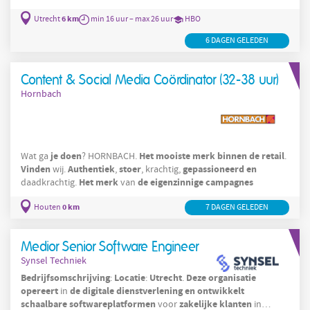
overheidsbeleid
?
6 km
Utrecht
min 16 uur – max 26 uur
HBO
6 DAGEN GELEDEN
Content & Social Media Coördinator (32-38 uur)
Hornbach
je
doen
Het
mooiste
merk
binnen
de
retail
Wat ga
? HORNBACH.
.
Vinden
Authentiek
stoer
gepassioneerd
en
wij.
,
, krachtig,
Het
merk
de
eigenzinnige
campagnes
daadkrachtig.
van
0 km
Houten
7 DAGEN GELEDEN
Medior Senior Software Engineer
Synsel Techniek
Bedrijfsomschrijving
Locatie
Utrecht
Deze
organisatie
:
:
.
opereert
de
digitale
dienstverlening
en
ontwikkelt
in
schaalbare
softwareplatformen
zakelijke
klanten
voor
in