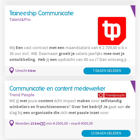
Traineeship Communicatie
Talent&Pro
Een
met
een
Wij
vast contract
maandsalaris van € 2.709,40 o.b.v.
groeit
je
mee
met
je
36 uur incl. IKB. Daarnaast
salaris jaarlijks
ontwikkeling
Heb
een
.
jij
opdracht van 40 uu r? Dan ontvang jij
over
die
extra
uren
125%
4
.
6 km
Utrecht
7 DAGEN GELEDEN
Communicatie en content medewerker
Trend People
met
content
maken
zelfstandig
Wil jij
jouw
écht impact
voor
winkeliers
en
franchisenemers
Over
het
bedrijf
Je
de
?
gaat aan
een
organisatie
die
met
passie
inzet
slag bij
zich
voor
21 km
Woerden
min € 2500,00 – max € 4000,00
13 DAGEN GELEDEN