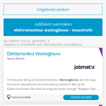
Uitgebreid zoeken
JoBBalert aanmaken
elektromonteur woningbouw - maastricht
Wij hebben voor jou gevonden: 8
vacatures in maastricht voor 'elektromonteur woningbouw'
Elektromonteur Woningbouw
Soma Works
Woningbouw
Introductie Wil jij als Elektromonteur
aan de slag
bij zowel nieuwbouw als renovatie projecten? Ben jij dé
Elektromonteur die elke woning tot leven brengt? Reageer dan
installaties
nu! Jij zorgt voor perfect werkende
achter elke muur.
0 km
Maastricht
3 DAGEN GELEDEN
Werk je graag met je handen én je hoofd aan moderne
elektrotechniek
woningbouw
in de
? Stap dan in bij het team en