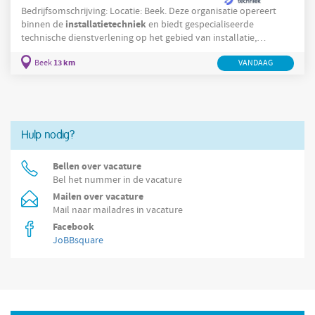
Bedrijfsomschrijving: Locatie: Beek. Deze organisatie opereert
installatietechniek
binnen de
en biedt gespecialiseerde
technische dienstverlening op het gebied van installatie,
onderhoud en service. De organisatie bedient klanten binnen de
13 km
woningbouw
Beek
VANDAAG
en utiliteitsbouw en verzorgt werkzaamheden aan
verwarmings- en sanitaire installaties. In Beek voert het team
zowel kleine serviceklussen als grotere renovatie- en
nieuwbouwprojecten uit waarbij
Hulp nodig?
Bellen over vacature
Bel het nummer in de vacature
Mailen over vacature
Mail naar mailadres in vacature
Facebook
JoBBsquare