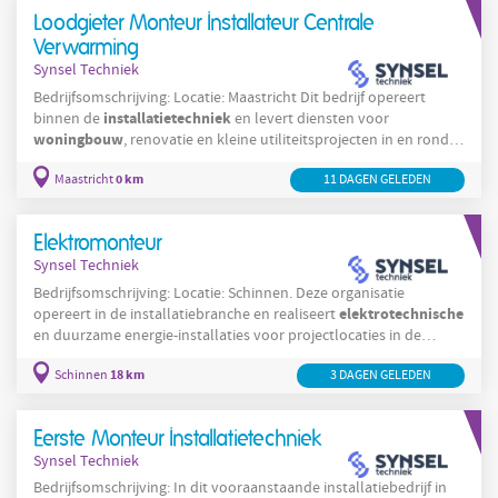
bouw mee aan de woningen van de toekomst. Solliciteer
Loodgieter Monteur Installateur Centrale
vandaag nog!
Verwarming
Synsel Techniek
Bedrijfsomschrijving: Locatie: Maastricht Dit bedrijf opereert
installatietechniek
binnen de
en levert diensten voor
woningbouw
, renovatie en kleine utiliteitsprojecten in en rond
Maastricht. De organisatie richt zich op service, onderhoud en
0 km
Maastricht
installaties
11 DAGEN GELEDEN
aanleg van verwarmings- en sanitaire
en werkt veel in
renovatie- en mutatiewerkzaamheden. Met een praktisch
ingestelde werkcultuur besteedt deze organisatie veel aandacht
Elektromonteur
aan vakmanschap,
Synsel Techniek
Bedrijfsomschrijving: Locatie: Schinnen. Deze organisatie
elektrotechnische
opereert in de installatiebranche en realiseert
en duurzame energie-installaties voor projectlocaties in de
woningbouw
utiliteitsbouw en
. De organisatie werkt
18 km
Schinnen
3 DAGEN GELEDEN
projectmatig in en rondom Schinnen en richt zich op montage,
aansluiting en oplevering van complexe installaties. De focus ligt
op het assembleren en installeren van systemen waarbij
Eerste Monteur Installatietechniek
vakmanschap en een gestructureerde werkaanpak
Synsel Techniek
Bedrijfsomschrijving: In dit vooraanstaande installatiebedrijf in