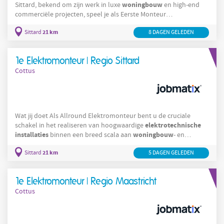
woningbouw
Sittard, bekend om zijn werk in luxe
en high-end
commerciële projecten, speel je als Eerste Monteur
Installatietechniek
een belangrijke rol. Het bedrijf is
21 km
Sittard
8 DAGEN GELEDEN
gespecialiseerd in het leveren van premium installaties,
waaronder op maat gemaakte klimaatbeheersingssystemen,
geavanceerde sanitairoplossingen en
1e Elektromonteur | Regio Sittard
verwarmingstechnologieën. Je leidt een team dat werkt aan
Cottus
grote projecten, waarbij
Wat jij doet Als Allround Elektromonteur bent u de cruciale
elektrotechnische
schakel in het realiseren van hoogwaardige
installaties
woningbouw
binnen een breed scala aan
- en
utiliteitsprojecten. U neemt de volledige verantwoordelijkheid
21 km
Sittard
5 DAGEN GELEDEN
voor het traject, beginnend bij het zorgvuldig verwijderen van
bestaande bekabeling tot het vakkundig trekken van nieuwe
leidingen. Het nauwkeurig monteren van wandcontactdozen en
1e Elektromonteur | Regio Maastricht
het deskundig aansluiten van
Cottus