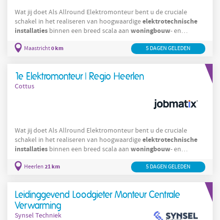
Wat jij doet Als Allround Elektromonteur bent u de cruciale
elektrotechnische
schakel in het realiseren van hoogwaardige
installaties
woningbouw
binnen een breed scala aan
- en
utiliteitsprojecten. U neemt de volledige verantwoordelijkheid
0 km
Maastricht
5 DAGEN GELEDEN
voor het traject, beginnend bij het zorgvuldig verwijderen van
bestaande bekabeling tot het vakkundig trekken van nieuwe
leidingen. Het nauwkeurig monteren van wandcontactdozen en
1e Elektromonteur | Regio Heerlen
het deskundig aansluiten van
Cottus
Wat jij doet Als Allround Elektromonteur bent u de cruciale
elektrotechnische
schakel in het realiseren van hoogwaardige
installaties
woningbouw
binnen een breed scala aan
- en
utiliteitsprojecten. U neemt de volledige verantwoordelijkheid
21 km
Heerlen
5 DAGEN GELEDEN
voor het traject, beginnend bij het zorgvuldig verwijderen van
bestaande bekabeling tot het vakkundig trekken van nieuwe
leidingen. Het nauwkeurig monteren van wandcontactdozen en
Leidinggevend Loodgieter Monteur Centrale
het deskundig aansluiten van
Verwarming
Synsel Techniek