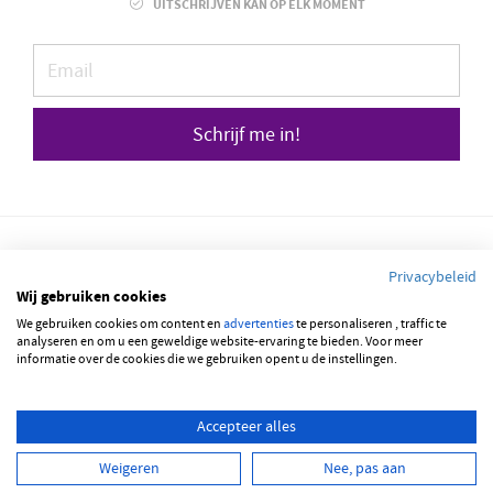
UITSCHRIJVEN KAN OP ELK MOMENT
Schrijf me in!
Privacybeleid
Wij gebruiken cookies
We gebruiken cookies om content en
© 2026 JOBBSQUARE
advertenties
te personaliseren , traffic te
analyseren en om u een geweldige website-ervaring te bieden. Voor meer
informatie over de cookies die we gebruiken opent u de instellingen.
NEDERLANDS
ENGLISH
Accepteer alles
Weigeren
Nee, pas aan