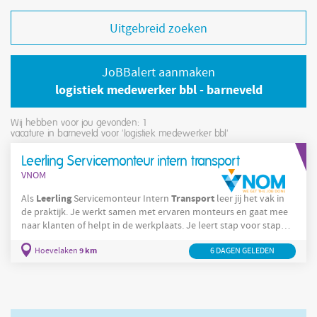
Uitgebreid zoeken
JoBBalert aanmaken
logistiek medewerker bbl - barneveld
Wij hebben voor jou gevonden: 1
vacature in barneveld voor 'logistiek medewerker bbl'
Leerling Servicemonteur intern transport
VNOM
Leerling
Transport
Als
Servicemonteur Intern
leer jij het vak in
de praktijk. Je werkt samen met ervaren monteurs en gaat mee
naar klanten of helpt in de werkplaats. Je leert stap voor stap
hoe je storingen oplost en onderhoud uitvoert aan heftrucks en
9 km
Hoevelaken
6 DAGEN GELEDEN
andere interne transportmiddelen. Jouw werkzaamheden
bestaan uit: Ondersteunen bij onderhoud en reparaties aan
heftrucks en intern transportmaterieel Meelopen met monteurs
op locatie bij klanten