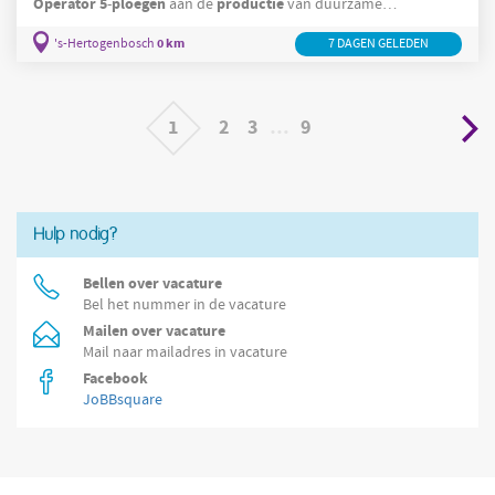
Operator
5
ploegen
productie
-
aan de
van duurzame
machines
verpakkingsmaterialen. Je bedient
die papier en
0 km
's-Hertogenbosch
7 DAGEN GELEDEN
karton verwerken tot verpakkingsoplossingen voor diverse
5
ploegensysteem
markten, waaronder retail en logistiek. In het
-
zorg je ervoor dat de
1
2
3
…
9
Hulp nodig?
Bellen over vacature
Bel het nummer in de vacature
Mailen over vacature
Mail naar mailadres in vacature
Facebook
JoBBsquare