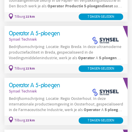
toonaangevende bedrijf in de Papier- en Verpakkingsindustrie in
Operator
Productie
5
ploegendienst
Den Bosch werk je als
-
aan
het vervaardigen van duurzame verpakkingsmaterialen. De
22 km
Tilburg
5
7 DAGEN GELEDEN
ploegensysteem
fabriek draait 24/7, waardoor je werkt in een
-
.
machines
Je bedient
die papier en karton verwerken tot
hoogwaardige
Operator A 5-ploegen
Synsel Techniek
Bedrijfsomschrijving: Locatie: Regio Breda. In deze ultramoderne
productiefaciliteit in Breda, gespecialiseerd in de
Operator
5
ploegen
Voedingsmiddelenindustrie, werk je als
A
-
productie
aan de
van diverse voedingsmiddelen. Je bent
22 km
Tilburg
7 DAGEN GELEDEN
verantwoordelijk voor het bedienen van geautomatiseerde
machines
5
ploegensysteem
in het
-
en zorgt ervoor dat de
productie
zonder
Operator A 5-ploegen
Synsel Techniek
Bedrijfsomschrijving: Locatie: Regio Oosterhout. In deze
internationale productieomgeving in Oosterhout, gespecialiseerd
Operator
5
ploegen
in de Farmaceutische Industrie, werk je als
A
-
productie
aan de
van medicijnen en medische hulpmiddelen. Je
22 km
Tilburg
7 DAGEN GELEDEN
werkt in een steriele omgeving waar je verantwoordelijk bent
voor het bewaken van het productieproces en het bedienen van