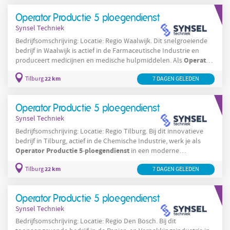
ervoor dat de productieprocessen soepel verlopen. Het
Operator Productie 5 ploegendienst
Synsel Techniek
Bedrijfsomschrijving: Locatie: Regio Waalwijk. Dit snelgroeiende
bedrijf in Waalwijk is actief in de Farmaceutische Industrie en
Operator
produceert medicijnen en medische hulpmiddelen. Als
Productie
5
ploegendienst
-
werk je in een steriele
22 km
Tilburg
7 DAGEN GELEDEN
productieomgeving waar nauwkeurigheid en veiligheid
machines
essentieel zijn. Je bedient geavanceerde
en zorgt
ervoor dat de productieprocessen soepel verlopen. Het bedrijf
Operator Productie 5 ploegendienst
Synsel Techniek
Bedrijfsomschrijving: Locatie: Regio Tilburg. Bij dit innovatieve
bedrijf in Tilburg, actief in de Chemische Industrie, werk je als
Operator
Productie
5
ploegendienst
-
in een moderne
productieomgeving. Je bent verantwoordelijk voor het bedienen
22 km
Tilburg
machines
7 DAGEN GELEDEN
van geautomatiseerde
die chemische grondstoffen
verwerken. Dit bedrijf streeft naar veiligheid en duurzaamheid,
met veel aandacht voor procesoptimalisatie. De
Operator Productie 5 ploegendienst
Synsel Techniek
Bedrijfsomschrijving: Locatie: Regio Den Bosch. Bij dit