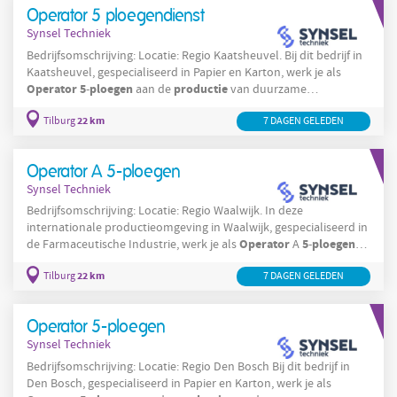
machines
. Dankzij het
Operator 5 ploegendienst
Synsel Techniek
Bedrijfsomschrijving: Locatie: Regio Kaatsheuvel. Bij dit bedrijf in
Kaatsheuvel, gespecialiseerd in Papier en Karton, werk je als
Operator
5
ploegen
productie
-
aan de
van duurzame
machines
verpakkingsmaterialen. Je bedient
die papier en
22 km
Tilburg
7 DAGEN GELEDEN
karton verwerken tot verpakkingsoplossingen voor diverse
5
ploegensysteem
markten, waaronder retail en logistiek. In het
-
zorg je ervoor dat
Operator A 5-ploegen
Synsel Techniek
Bedrijfsomschrijving: Locatie: Regio Waalwijk. In deze
internationale productieomgeving in Waalwijk, gespecialiseerd in
Operator
5
ploegen
de Farmaceutische Industrie, werk je als
A
-
productie
aan de
van medicijnen en medische hulpmiddelen. Je
22 km
Tilburg
7 DAGEN GELEDEN
werkt in een steriele omgeving waar je verantwoordelijk bent
voor het bewaken van het productieproces en het bedienen van
machines
. Dankzij het
Operator 5-ploegen
Synsel Techniek
Bedrijfsomschrijving: Locatie: Regio Den Bosch Bij dit bedrijf in
Den Bosch, gespecialiseerd in Papier en Karton, werk je als