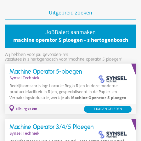
Uitgebreid zoeken
JoBBalert aanmaken
machine operator 5 ploegen - s hertogenbosch
Wij hebben voor jou gevonden: 98
vacatures in s hertogenbosch voor 'machine operator 5 ploegen'
Machine Operator 5-ploegen
Synsel Techniek
Bedrijfsomschrijving: Locatie: Regio Rijen In deze moderne
productiefaciliteit in Rijen, gespecialiseerd in de Papier- en
Machine
Operator
5
ploegen
Verpakkingsindustrie, werk je als
-
productie
aan de
van duurzame verpakkingsmaterialen. Je
22 km
Tilburg
machines
7 DAGEN GELEDEN
bedient complexe
die papier en karton verwerken tot
verpakkingsoplossingen voor diverse klanten. Dankzij het
Machine Operator 3/4/5 Ploegen
Synsel Techniek