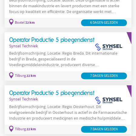
Bedrijfsomschrijving: Locatie: Boxtel. Deze organisatie is actief
binnen de maakindustrie en levert producten met een sterke
focus op kwaliteit en efficiëntie. De organisatie werkt met
geavanceerde productieprocessen en besteedt veel aandacht
12 km
Boxtel
6 DAGEN GELEDEN
aan hygiëne, veiligheid en continue procesverbetering.
Medewerkers voeren uiteenlopende taken uit, van het instellen
machines
en bedienen van
tot kwaliteitscontroles en reiniging
Operator Productie 5 ploegendienst
van productielijnen. In Boxtel biedt deze
Synsel Techniek
Bedrijfsomschrijving: Locatie: Regio Breda. Dit internationale
bedrijf in Breda, gespecialiseerd in de
Voedingsmiddelenindustrie, produceert diverse
voedingsmiddelen
Operator
voor de wereldwijde markt. Als
22 km
Productie
Tilburg
5
ploegendienst
7 DAGEN GELEDEN
-
werk je in een moderne fabriek waar
voedselveiligheid en kwaliteit centraal staan. Je bedient
machines
die producten verwerken en verpakken, en je werkt in
Operator Productie 5 ploegendienst
een
Synsel Techniek
Bedrijfsomschrijving: Locatie: Regio Oosterhout. Dit
snelgroeiende bedrijf in Oosterhout is actief in de Farmaceutische
Industrie en produceert medicijnen en medische hulpmiddelen.
Operator
Productie
5
ploegendienst
Als
-
werk je in een steriele
22 km
Tilburg
7 DAGEN GELEDEN
productieomgeving waar nauwkeurigheid en veiligheid
machines
essentieel zijn. Je bedient geavanceerde
en zorgt