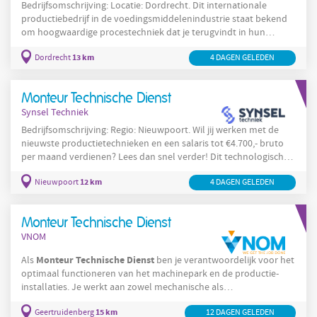
Bedrijfsomschrijving: Locatie: Dordrecht. Dit internationale
productiebedrijf in de voedingsmiddelenindustrie staat bekend
om hoogwaardige procestechniek dat je terugvindt in hun
productieprocessen. Je vindt de geproduceerde producten bijna
13 km
Dordrecht
4 DAGEN GELEDEN
overal terug in het dagelijkse leven en je herkent ze door de A-
merk kwaliteit. Om de productie zo optimaal mogelijk te laten
Monteur
Technische
Dienst
verlopen, zijn ze op zoek naar een
Monteur Technische Dienst
die mee wil
Synsel Techniek
Bedrijfsomschrijving: Regio: Nieuwpoort. Wil jij werken met de
nieuwste productietechnieken en een salaris tot €4.700,- bruto
per maand verdienen? Lees dan snel verder! Dit technologische
productiebedrijf is bekend vanwege het hoogwaardige
12 km
Nieuwpoort
4 DAGEN GELEDEN
chemische productieproces. Met de nieuwste technieken wordt
er een breed scala aan producten geproduceerd die je terugziet
Monteur
Technische
in tal van verschillende toepassingen. Als
Monteur Technische Dienst
Dienst
speel je
VNOM
Monteur
Technische
Dienst
Als
ben je verantwoordelijk voor het
optimaal functioneren van het machinepark en de productie-
installaties. Je werkt aan zowel mechanische als
elektrotechnische
systemen en zorgt ervoor dat storingen snel
15 km
Geertruidenberg
onderhoudstechnicus
12 DAGEN GELEDEN
en veilig worden opgelost. Als
lever je een