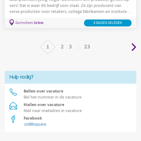
vers! Dat is waar dit bedrijf voor staat. Ze zijn producent van
verse producten voor retailers, collega fabrikanten en instituten
behoren tot de klanten van deze organisatie. Je werkt als
10 km
Monteur
Gorinchem
Technische
Dienst
dagdienst
8 DAGEN GELEDEN
in de
en ontvangt een
salaris tot wel €4.700,- per maand. Er wordt efficiënt
geproduceerd en door het op ecologische wijzen managen van
hun
1
2
3
…
23
Hulp nodig?
Bellen over vacature
Bel het nummer in de vacature
Mailen over vacature
Mail naar mailadres in vacature
Facebook
JoBBsquare