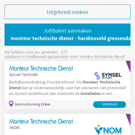
Uitgebreid zoeken
JoBBalert aanmaken
monteur technische dienst - hardinxveld giessenda
Wij hebben voor jou gevonden: 273
vacatures in hardinxveld giessendam voor 'monteur technische dienst'
Monteur Technische Dienst
Synsel Techniek
Monteur
Technische
Bedrijfsomschrijving: Functie-inhoud: Als
Dienst
ben je verantwoordelijk voor het uitvoeren van preventief
installaties
en correct onderhoud aan machines en
in een
Monteur
Technische
Dienst
betonomgeving Als
voer je
15 km
Geertruidenberg
VANDAAG
preventief onderhoud en inspecties uit aan stortmachines,
transportlijnen en kranen Je assembleert, repareert en test
mechanische en
Monteur Technische Dienst
VNOM