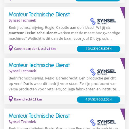
belangrijke bijdrage aan de continuïteit van het productieproces
binnen een moderne industriële omgeving. Uitvoeren
Monteur Technische Dienst
Synsel Techniek
Bedrijfsomschrijving: Regio: Capelle aan den IJssel. Wil jij als
Monteur
Technische
Dienst
werken met de meest hoogwaardige
machines? Wellicht is dit dan dé baan voor jou! Dit typisch
Nederlandse bedrijf is wereldmarkleider in z’n soort. De
21 km
Capelle aan den IJssel
4 DAGEN GELEDEN
procestechniek binnen dit bedrijf is op het hoogste niveau. Ze
beschikken over een eigen R&D en hebben diverse
verbetermethodieken jaren geleden geïmplementeerd wat je nu
Monteur Technische Dienst
terugziet in een uiterst
Synsel Techniek
Bedrijfsomschrijving: Regio: Barendrecht. Een productie gericht
op vers! Dat is waar dit bedrijf voor staat. Ze zijn producent van
verse producten voor retailers, collega fabrikanten en instituten
behoren tot de klanten van deze organisatie. Je werkt als
21 km
Monteur
Barendrecht
Technische
Dienst
dagdienst
4 DAGEN GELEDEN
in de
en ontvangt een
salaris tot wel €4.550,- per maand. Er wordt efficiënt
geproduceerd en door het op ecologische wijzen managen van
Monteur Technische Dienst
hun
Synsel Techniek
Bedrijfsomschrijving: Regio: Gorinchem Een productie gericht op