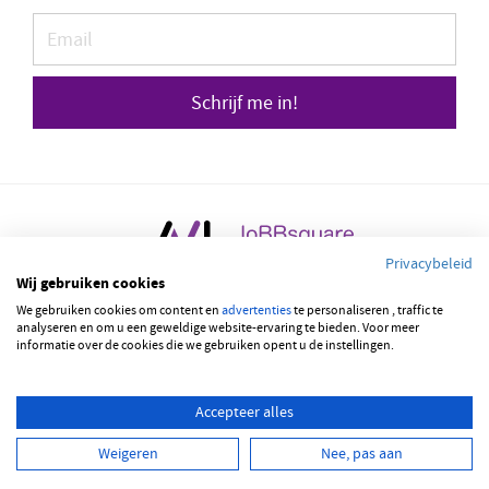
Schrijf me in!
Privacybeleid
Wij gebruiken cookies
© 2026 JOBBSQUARE
We gebruiken cookies om content en
advertenties
te personaliseren , traffic te
analyseren en om u een geweldige website-ervaring te bieden. Voor meer
NEDERLANDS
ENGLISH
informatie over de cookies die we gebruiken opent u de instellingen.
Accepteer alles
Weigeren
Nee, pas aan