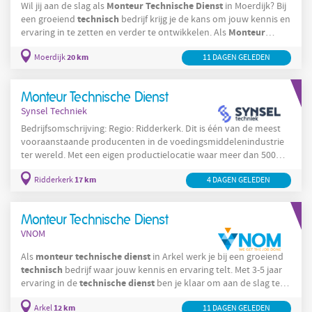
Monteur
Technische
Dienst
Wil jij aan de slag als
in Moerdijk? Bij
technisch
een groeiend
bedrijf krijg je de kans om jouw kennis en
Monteur
ervaring in te zetten en verder te ontwikkelen. Als
Technische
Dienst
ben je verantwoordelijk voor het
20 km
Moerdijk
11 DAGEN GELEDEN
machinepark en draag je bij aan een soepele productie.
Opsporen en verhelpen van storingen aan productiemachines
(mechanisch,
Monteur Technische Dienst
Synsel Techniek
Bedrijfsomschrijving: Regio: Ridderkerk. Dit is één van de meest
vooraanstaande producenten in de voedingsmiddelenindustrie
ter wereld. Met een eigen productielocatie waar meer dan 500
mensen werken, wordt er gewerkt aan een product met de
17 km
Ridderkerk
dagdienst
4 DAGEN GELEDEN
hoogste kwaliteit. Het team werkt in een
en als
Monteur
Technische
Dienst
ontvang je een prima salaris tot
Monteur
€4.800,- per maand. Ben jij een
Monteur Technische Dienst
VNOM
monteur
technische
dienst
Als
in Arkel werk je bij een groeiend
technisch
bedrijf waar jouw kennis en ervaring telt. Met 3-5 jaar
technische
dienst
ervaring in de
ben je klaar om aan de slag te
gaan met onderhoud, reparatie en storingen. Uitvoeren van
12 km
Arkel
11 DAGEN GELEDEN
preventief en correctief onderhoud aan machines en installaties;