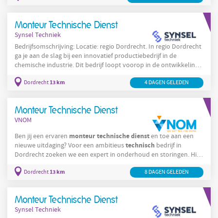
Oplossen van storingen en analyseren van verbeterpunten;
Installeren en
Monteur Technische Dienst
Synsel Techniek
Bedrijfsomschrijving: Locatie: regio Dordrecht. In regio Dordrecht
ga je aan de slag bij een innovatief productiebedrijf in de
chemische industrie. Dit bedrijf loopt voorop in de ontwikkeling
van hoogwaardige chemische producten en levert aan klanten
13 km
Dordrecht
4 DAGEN GELEDEN
wereldwijd. Hun kracht ligt in het leveren van
maatwerkoplossingen en het werken met de nieuwste
Monteur
Technische
Dienst
technologieën. Als
werk je in een
Monteur Technische Dienst
technische
team van
VNOM
monteur
technische
dienst
Ben jij een ervaren
en toe aan een
technisch
nieuwe uitdaging? Voor een ambitieus
bedrijf in
Dordrecht zoeken we een expert in onderhoud en storingen. Hier
krijg je te maken met afwisselende werkzaamheden en een
13 km
Dordrecht
8 DAGEN GELEDEN
dynamische werkomgeving. Het uitvoeren van preventief
onderhoud aan machines en installaties; Het analyseren en
elektrotechnische
oplossen van mechanische en
storingen; Het
Monteur Technische Dienst
Synsel Techniek