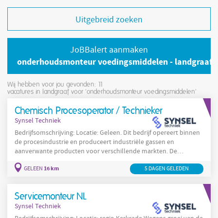
Uitgebreid zoeken
JoBBalert aanmaken
onderhoudsmonteur voedingsmiddelen - landgraaf
Wij hebben voor jou gevonden: 11
vacatures in landgraaf voor 'onderhoudsmonteur voedingsmiddelen'
Chemisch Procesoperator / Technieker
Synsel Techniek
Bedrijfsomschrijving: Locatie: Geleen. Dit bedrijf opereert binnen
de procesindustrie en produceert industriële gassen en
aanverwante producten voor verschillende markten. De
organisatie werkt vanuit Geleen en zoekt ervaren technici en
16 km
GELEEN
5 DAGEN GELEDEN
operators die productieprocessen kunnen bedienen en
optimaliseren. Kandidaten worden verwacht te werken volgens
geldende veiligheidsregels en bij te dragen aan een veilige
Servicemonteur NL
werkomgeving voor alle medewerkers in Geleen. De nadruk ligt
Synsel Techniek
op