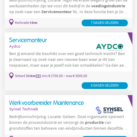
Bedrijfsomschrijving: Locatie: regio Kerkrade Wegens groei van de
voedingsindustrie
werkzaamheden zijn we voor dit bedrijf in de
Servicemonteur
op zoek naar een
NL. In deze functie ben je (in
teamverband) verantwoordelijk voor het installeren en in stand
5 km
Kerkrade
7 DAGEN GELEDEN
houden van de machines bij de klant op locatie. Ze ontwikkelen,
leveren en implementeren proces specifieke machine
oplossingen. Met een vestiging in Kerkrade voorzien ze hun
Servicemonteur
klanten van machines en
Aydco
Ben jij iemand die beschikt over een goed technisch inzicht? Ben
je daarnaast op zoek naar een nieuwe baan waar je dit kan
toepassen, maar waar je jezelf ook kan ontwikkelen? Ga dan aan
Servicemonteur
de slag als landelijke
bij onze opdrachtgever in
15 km
Sittard
min € 2700,00 – max € 3000,00
Sittard! Over de opdrachtgever Onze opdrachtgever in Sittard is
een toonaangevende onderneming op het gebied van verkoop
8 DAGEN GELEDEN
voedingsmiddelen
en distributie van industriële en
gassen voor
toepassing binnen de industrie
Werkvoorbereider Maintenance
Synsel Techniek
Bedrijfsomschrijving: Locatie: Geleen. Deze organisatie opereert
productie
binnen de procesindustrie en verzorgt de
van
grondstoffen ten behoeve van eindproducten binnen dezelfde
divisie. De locatie in Geleen speelt een centrale rol in het