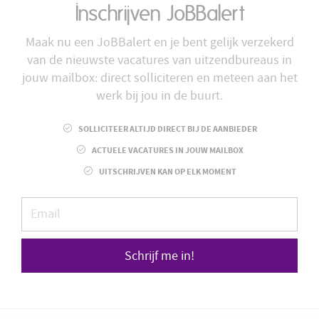
Inschrijven JoBBalert
Maak nu een JoBBalert en je bent gelijk verzekerd
van de nieuwste vacatures van uitzendbureaus in
jouw mailbox: direct solliciteren en meteen aan het
werk bij jou in de buurt.
SOLLICITEER ALTIJD DIRECT BIJ DE AANBIEDER
ACTUELE VACATURES IN JOUW MAILBOX
UITSCHRIJVEN KAN OP ELK MOMENT
Schrijf me in!