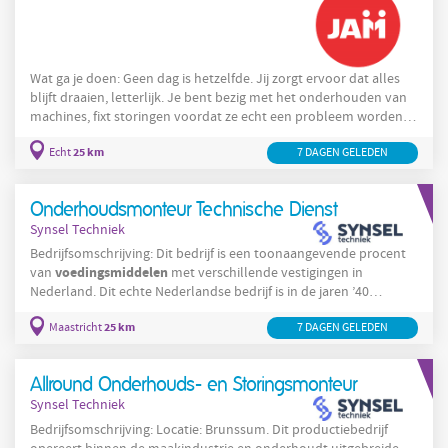
Wat ga je doen: Geen dag is hetzelfde. Jij zorgt ervoor dat alles
blijft draaien, letterlijk. Je bent bezig met het onderhouden van
machines, fixt storingen voordat ze echt een probleem worden
en duikt in zowel mechanische als elektrotechnische
25 km
Echt
7 DAGEN GELEDEN
uitdagingen. Zie je iets wat beter kan? Dan pak je dat meteen op.
productie
Samen met je collega’s zorg je ervoor dat de
soepel
blijft lopen. En als er tóch iets stilvalt, ben jij degene die het snel
Onderhoudsmonteur Technische Dienst
weer aan de praat krijgt.
Synsel Techniek
Bedrijfsomschrijving: Dit bedrijf is een toonaangevende procent
voedingsmiddelen
van
met verschillende vestigingen in
Nederland. Dit echte Nederlandse bedrijf is in de jaren ’40
ontstaan door een fusie van een aantal verschillende fabrieken.
25 km
Maastricht
7 DAGEN GELEDEN
Anno2750 zijn de producten van dit bedrijf niet meer weg te
denken uit onze keuken. Als moederbedrijf voor verschillende
andere toonaangevende Nederlandse productiebedrijven is dit
Allround Onderhouds- en Storingsmonteur
bedrijf vol op bezig met innovatie en efficiëntie. De
Synsel Techniek
Bedrijfsomschrijving: Locatie: Brunssum. Dit productiebedrijf