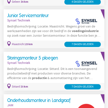
16 km
Geleen
4 DAGEN GELEDEN
waarborgen van een stabiele aanvoer van grondstoffen en
ondersteunt meerdere productielocaties met technische
dienstverlening en materiaalvoorziening. Op deze locatie ligt de
Junior Servicemonteur
nadruk op veiligheid, kwaliteit en efficiëntie bij zowel
Synsel Techniek
Bedrijfsomschrijving: Locatie: Maastricht. Wegens groei van de
voedingsindustrie
werkzaamheden zijn we voor dit bedrijf in de
op zoek naar een Junior Servicemonteur. In deze functie ben je
(in teamverband) verantwoordelijk voor het installeren en in
25 km
Maastricht
7 DAGEN GELEDEN
stand houden van de machines bij de klant op locatie. Ze
ontwikkelen, leveren en implementeren proces specifieke
machine oplossingen. Met een vestiging in Maastricht voorzien ze
Storingsmonteur 5 ploegen
hun klanten van machines en installaties die
Synsel Techniek
Bedrijfsomschrijving: Locatie: Sittard. Dit is een toonaangevend
productiebedrijf met producten voor diverse branches. De
productie
efficiëntie van de
& automatisering zijn van het
hoogste niveau en dat zie je terug in de hypermoderne fabriek.
15 km
Sittard
7 DAGEN GELEDEN
Door middel van verschillende robotica toepassingen wordt er
op technologisch vlak in grote snelheid geproduceerd zonder de
Storingsmonteur
kwaliteit uit het oog te verliezen. In de rol van
Onderhoudsmonteur in Landgraaf
draag je bij aan een soepel
JAM