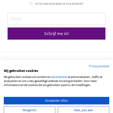
UITSCHRIJVEN KAN OP ELK MOMENT
Schrijf me in!
Privacybeleid
Wij gebruiken cookies
We gebruiken cookies om content en
© 2026 JOBBSQUARE
advertenties
te personaliseren , traffic te
analyseren en om u een geweldige website-ervaring te bieden. Voor meer
informatie over de cookies die we gebruiken opent u de instellingen.
NEDERLANDS
ENGLISH
Accepteer alles
Weigeren
Nee, pas aan