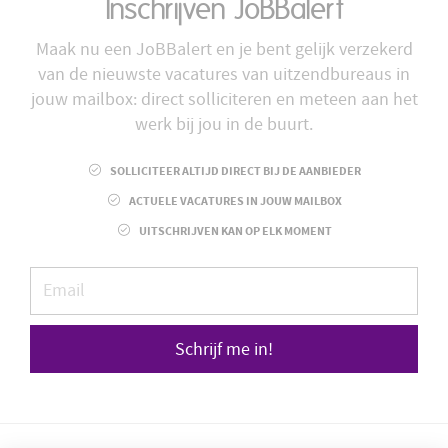
Inschrijven JoBBalert
Maak nu een JoBBalert en je bent gelijk verzekerd
van de nieuwste vacatures van uitzendbureaus in
jouw mailbox: direct solliciteren en meteen aan het
werk bij jou in de buurt.
SOLLICITEER ALTIJD DIRECT BIJ DE AANBIEDER
ACTUELE VACATURES IN JOUW MAILBOX
UITSCHRIJVEN KAN OP ELK MOMENT
Schrijf me in!