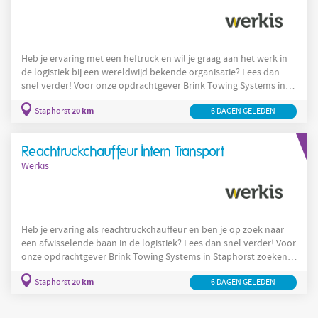
Heb je ervaring met een heftruck en wil je graag aan het werk in
de logistiek bij een wereldwijd bekende organisatie? Lees dan
snel verder! Voor onze opdrachtgever Brink Towing Systems in
2
Staphorst zoeken wij een ervaren heftruckchauffeur voor in de
-
20 km
ploegen
Staphorst
6 DAGEN GELEDEN
voor de afdeling Intern Transport. Samen met je team
ben je verantwoordelijk voor de bevoorrading van de productie.
productie
Jij zorgt ervoor dat de
beschikt over de juiste
Reachtruckchauffeur Intern Transport
onderdelen
Werkis
Heb je ervaring als reachtruckchauffeur en ben je op zoek naar
een afwisselende baan in de logistiek? Lees dan snel verder! Voor
onze opdrachtgever Brink Towing Systems in Staphorst zoeken
2
wij een ervaren Reachtruckchauffeur voor in de
-
20 km
ploegensysteem
Staphorst
6 DAGEN GELEDEN
voor de afdeling Intern Transport. Samen met je
team ben je verantwoordelijk voor de bevoorrading van de
productie
productie. Jij zorgt ervoor dat de
beschikt over de