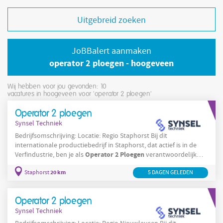
Uitgebreid zoeken
JoBBalert aanmaken
operator 2 ploegen - hoogeveen
Wij hebben voor jou gevonden: 10
vacatures in hoogeveen voor 'operator 2 ploegen'
Operator 2 ploegen
Synsel Techniek
Bedrijfsomschrijving: Locatie: Regio Staphorst Bij dit
internationale productiebedrijf in Staphorst, dat actief is in de
Operator
2
Ploegen
Verfindustrie, ben je als
verantwoordelijk
voor het produceren en verpakken van verfproducten. Je stelt
20 km
Staphorst
5 DAGEN GELEDEN
de machines af, bewaakt het productieproces en zorgt ervoor dat
de kwaliteit van het product voldoet aan de hoge standaarden.
Operator
2
Ploegen
Als
Operator 2 ploegen
Synsel Techniek