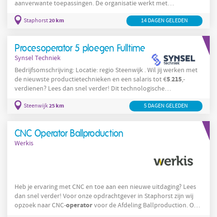
aanverwante toepassingen. De organisatie werkt met
geautomatiseerde productieprocessen en inzet van lasrobots
20 km
Staphorst
14 DAGEN GELEDEN
binnen een industriële omgeving. De werkplek bevindt zich in
Staphorst en medewerkers voeren werkzaamheden uit op
productielijnen waar metaalbewerking, lassen en assemblage
Procesoperator 5 ploegen Fulltime
centraal staan. De organisatie biedt een praktisch inwerktraject
Synsel Techniek
Bedrijfsomschrijving: Locatie: regio Steenwijk . Wil jij werken met
5
215
de nieuwste productietechnieken en een salaris tot €
.
,-
verdienen? Lees dan snel verder! Dit technologische
productie
productiebedrijf is bekend vanwege de
van
25 km
Steenwijk
5 DAGEN GELEDEN
toepassingen, middels een hoogwaardig chemisch
productieproces. Met de nieuwste technieken wordt er een breed
scala aan producten geproduceerd die je terugziet in tal van
CNC Operator Ballproduction
verschillende toepassingen. Als
Werkis
Heb je ervaring met CNC en toe aan een nieuwe uitdaging? Lees
dan snel verder! Voor onze opdrachtgever in Staphorst zijn wij
operator
opzoek naar CNC-
voor de Afdeling Ballproduction. Op
deze afdeling wordt de kogel van een trekhaak geproduceerd. Dit