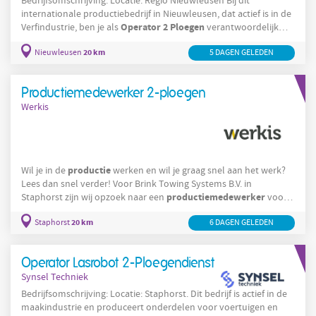
Bedrijfsomschrijving: Locatie: Regio Nieuwleusen Bij dit
internationale productiebedrijf in Nieuwleusen, dat actief is in de
Operator
2
Ploegen
Verfindustrie, ben je als
verantwoordelijk
voor het produceren en verpakken van verfproducten. Je stelt
20 km
Nieuwleusen
5 DAGEN GELEDEN
de machines af, bewaakt het productieproces en zorgt ervoor dat
de kwaliteit van het product voldoet aan de hoge standaarden.
Operator
2
Als
Productiemedewerker 2-ploegen
Werkis
productie
Wil je in de
werken en wil je graag snel aan het werk?
Lees dan snel verder! Voor Brink Towing Systems B.V. in
productiemedewerker
Staphorst zijn wij opzoek naar een
voor
de Laserafdeling. Op deze afdeling worden metalen platen
20 km
Staphorst
6 DAGEN GELEDEN
versneden tot kleinere onderdelen, dit gebeurd met een
lasersnijmachine. Jij bent er vervolgens verantwoordelijk voor
dat de uitgesneden onderdelen uit de grote plaat gehaald
Operator Lasrobot 2-Ploegendienst
worden. Je sorteert vervolgens de onderdelen in
Synsel Techniek
Bedrijfsomschrijving: Locatie: Staphorst. Dit bedrijf is actief in de
maakindustrie en produceert onderdelen voor voertuigen en