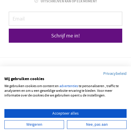
UITSCHRIJVEN KAN OP ELK MOMENT
Schrijf me in!
Privacybeleid
Wij gebruiken cookies
We gebruiken cookies om content en
© 2026 JOBBSQUARE
advertenties
te personaliseren , traffic te
analyseren en om u een geweldige website-ervaring te bieden. Voor meer
informatie over de cookies die we gebruiken opent u de instellingen.
NEDERLANDS
ENGLISH
Accepteer alles
Weigeren
Nee, pas aan