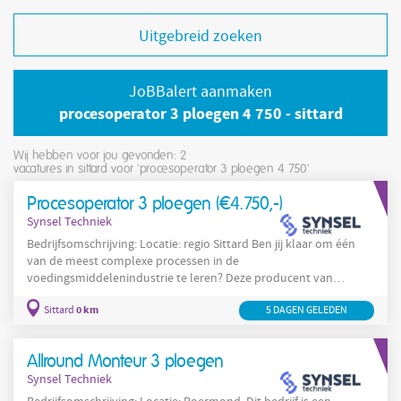
Uitgebreid zoeken
JoBBalert aanmaken
procesoperator 3 ploegen 4 750 - sittard
Wij hebben voor jou gevonden: 2
vacatures in sittard voor 'procesoperator 3 ploegen 4 750'
Procesoperator 3 ploegen (€4.750,-)
Synsel Techniek
Bedrijfsomschrijving: Locatie: regio Sittard Ben jij klaar om één
van de meest complexe processen in de
voedingsmiddelenindustrie te leren? Deze producent van
voedingsmiddelen
heeft verschillende productiefaciliteiten in
0 km
Sittard
5 DAGEN GELEDEN
Nederland. Voor de locatie in Sittard zijn ze op zoek naar een
Procesoperator
3
ploegen
. Versheid en kwaliteit van het product
productie
staat hierin centraal. De gehele
is hierop ingericht,
Allround Monteur 3 ploegen
Synsel Techniek