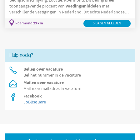
Bedrijfsomschrijving: Locatie: Roermond. Dit bedrijf is een
voedingsmiddelen
toonaangevende procent van
met
verschillende vestigingen in Nederland. Dit echte Nederlandse
40
bedrijf is in de jaren ’
ontstaan door een fusie van een aantal
23 km
Roermond
2750
5 DAGEN GELEDEN
verschillende fabrieken. Anno
zijn de producten van dit
bedrijf niet meer weg te denken uit onze keuken. Als
moederbedrijf voor verschillende andere toonaangevende
Nederlandse productiebedrijven is dit
Hulp nodig?
Bellen over vacature
Bel het nummer in de vacature
Mailen over vacature
Mail naar mailadres in vacature
Facebook
JoBBsquare