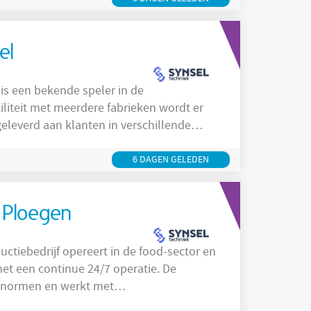
waar
el
geleverd aan klanten in verschillende
n heen ontzettend veel veranderd.
uurzaamheid, efficiency en
6 DAGEN GELEDEN
waar deze
5 Ploegen
 met een continue 24/7 operatie. De
itsnormen en werkt met
en veiligheid te waarborgen. Medewerkers