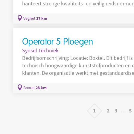
hanteert strenge kwaliteits- en veiligheidsnorme
ontwikkeling en opleiding. In Veghel geeft deze 
verantwoordelijkheid over deelprocessen binnen 
17 km
Veghel
productie
continue
en productkwaliteit.
Operator 5 Ploegen
Synsel Techniek
Bedrijfsomschrijving: Locatie: Boxtel. Dit bedrijf is actief in de maakindustrie en produceert
technisch hoogwaardige kunststofproducten en c
klanten. De organisatie werkt met gestandaardis
assemblage en hanteert moderne kwaliteitsnorme
dat producten voldoen aan zakelijke specificaties
23 km
Boxtel
procesoptimalisatie en veilige
1
2
3
…
5