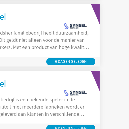
el
ers. Met een product van hoge kwaliteit,
t hoogste niveau wordt er in een hele
g belangrijk bij dit bedrijf en dat zie je
6 DAGEN GELEDEN
el
geleverd aan klanten in verschillende
n heen ontzettend veel veranderd.
uurzaamheid, efficiency en
6 DAGEN GELEDEN