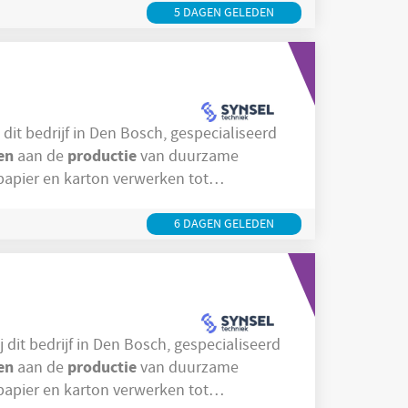
ot opleidingsprogramma's om
5 DAGEN GELEDEN
en
productie
aan de
van duurzame
5
ronder retail en logistiek. In het
-
6 DAGEN GELEDEN
en
productie
aan de
van duurzame