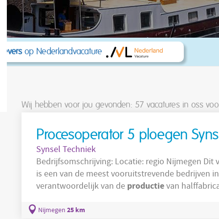
kgevers
op Nederlandvacature
Wij hebben voor jou gevonden: 57
vacatures in oss voo
Procesoperator 5 ploegen Syns
Synsel Techniek
Bedrijfsomschrijving: Locatie: regio Nijmegen Dit volcontinu producerende productiebedrijf
is een van de meest vooruitstrevende bedrijven in de 
productie
verantwoordelijk van de
van halffabric
bijvoorbeeld verpakkingen en verpakkingsmaterialen. Met een eigen Experience C
R&D in Nijmegen wordt er continu gewerkt aan ve
25 km
Nijmegen