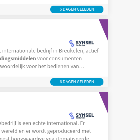
5
ronder retail en logistiek. In het
-
6 DAGEN GELEDEN
dingsmiddelen
voor consumenten
twoordelijk voor het bedienen van
n en verpakken. Je werkt in een schone
teit centraal staan. Deze fabriek draait
6 DAGEN GELEDEN
e wereld en er wordt geproduceerd met
e meest hoogwaardige geautomatiseerde