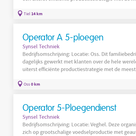
productie
machines. De
is op veel plaatsen in he
betere resultaten en meer technische uitdagingen
14 km
Tiel
Operator A 5-ploegen
Synsel Techniek
Bedrijfsomschrijving: Locatie: Oss. Dit familiebedrijf is een echte international. Er wordt
dagelijks gewerkt met klanten over de hele were
uiterst efficiënte productiestrategie met de me
productie
machines. De
is op veel plaatsen in he
betere resultaten en meer technische uitdagingen
0 km
Oss
een
Operator 5-Ploegendienst
Synsel Techniek
Bedrijfsomschrijving: Locatie: Veghel. Deze organisatie opereert in de food-sector en richt
zich op grootschalige voedselproductie met geau