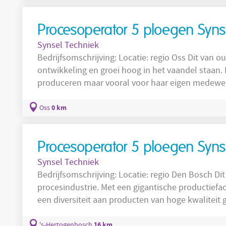
jarenlange kennis en ervaring van
Procesoperator 5 ploegen Syns
Synsel Techniek
Bedrijfsomschrijving: Locatie: regio Oss Dit van oudsher familiebedrijf heeft duurzaamheid,
ontwikkeling en groei hoog in het vaandel staan. Dit geldt niet alleen voor de manier van
produceren maar vooral voor haar eigen medewerk
efficiënte productieprocessen en techniek van he
warme cultuur gewerkt bij dit bedrijf. Kwaliteit is er
0 km
Oss
terug in het
Procesoperator 5 ploegen Syns
Synsel Techniek
Bedrijfsomschrijving: Locatie: regio Den Bosch Dit bedrijf is een bekende speler in de
procesindustrie. Met een gigantische productiefaciliteit met meerdere fabrieken wordt er
een diversiteit aan producten van hoge kwaliteit 
landen. In dit productieproces is er door de jare
Veranderingen die betrekking hebben gehad op d
16 km
's-Hertogenbosch