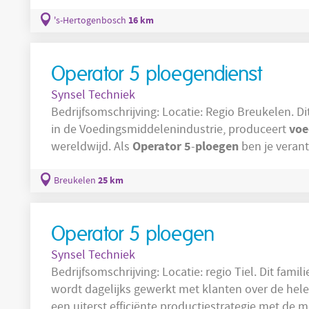
verpakkingsoplossingen voor diverse markten, waa
ploegensysteem
zorg je ervoor dat de
16 km
's-Hertogenbosch
Operator 5 ploegendienst
Synsel Techniek
Bedrijfsomschrijving: Locatie: Regio Breukelen. Dit internationale bedrijf in Breukelen, actief
voe
in de Voedingsmiddelenindustrie, produceert
Operator
5
ploegen
wereldwijd. Als
-
ben je veran
geautomatiseerde machines die voedsel verwerke
productieomgeving waar voedselveiligheid en kwali
25 km
Breukelen
Operator 5 ploegen
Synsel Techniek
Bedrijfsomschrijving: Locatie: regio Tiel. Dit familiebedrijf is een echte international. Er
wordt dagelijks gewerkt met klanten over de hel
een uiterst efficiënte productiestrategie met d