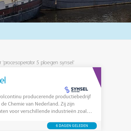
r 'procesoperator 5 ploegen synsel'
el
Chemie van Nederland. Zij zijn
aten voor verschillende industrieën zoals
enter en
rbetering en innovatie. Door de
6 DAGEN GELEDEN