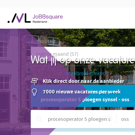
Actualiteit
Wat jij op onze vacatu
Uitgebreid zoeken
Klik direct door naar de aanbieder
7000 nieuwe vacatures per week
JoBBalert aanmaken
procesoperator 5 ploegen synsel - oss
Hulp nodig?