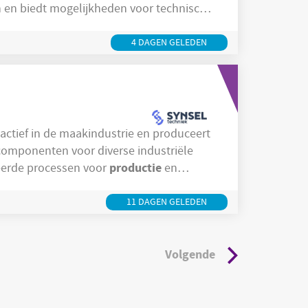
n en biedt mogelijkheden voor technische
organisatie medewerkers directe
de maakindustrie en ligt de nadruk op
4 DAGEN GELEDEN
omponenten voor diverse industriële
productie
eerde processen voor
en
n en veiligheidsprocedures om te zorgen
. In Boxtel ligt de focus op vakmanschap,
11 DAGEN GELEDEN
Volgende