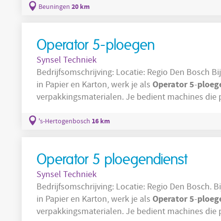
ploegendiensten
werken in
en krijgen toegang t
20 km
Beuningen
vaardigheden te ontwikkelen en door te groeien
Operator 5-ploegen
Synsel Techniek
Bedrijfsomschrijving: Locatie: Regio Den Bosch Bij dit bedrijf in Den Bosch, gespecialiseerd
Operator
5
ploeg
in Papier en Karton, werk je als
-
verpakkingsmaterialen. Je bedient machines die papier en karton verwerken tot
verpakkingsoplossingen voor diverse markten, waa
ploegensysteem
zorg je ervoor dat de
16 km
's-Hertogenbosch
Operator 5 ploegendienst
Synsel Techniek
Bedrijfsomschrijving: Locatie: Regio Den Bosch. Bij dit bedrijf in Den Bosch, gespecialiseerd
Operator
5
ploeg
in Papier en Karton, werk je als
-
verpakkingsmaterialen. Je bedient machines die papier en karton verwerken tot