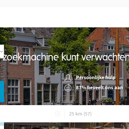
re zoekmachine kunt verwachte
Persoonlijke hulp
87% beveelt ons aan