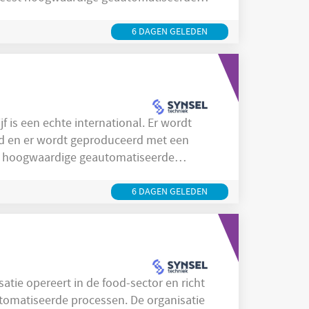
t proces gerobotiseerd wat zorgt voor
Operator
5
. In de rol van
werk je in een
6 DAGEN GELEDEN
ld en er wordt geproduceerd met een
est hoogwaardige geautomatiseerde
t proces gerobotiseerd wat zorgt voor
Procesoperator
. In de rol van
werk je in
6 DAGEN GELEDEN
tomatiseerde processen. De organisatie