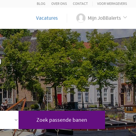
BLOG
OVER ONS
CONTACT
VOOR WERKGEVERS
Vacatures
Mijn JoBBalerts
n
Zoek passende banen