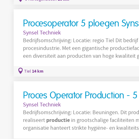
automatisering. Dit zijn onder anderen aspecten 
Procesoperator 5 ploegen Syns
Synsel Techniek
Bedrijfsomschrijving: Locatie: regio Tiel Dit bedrijf is een bekende speler in de
procesindustrie. Met een gigantische productiefaciliteit met meerdere fabrieken wordt er
een diversiteit aan producten van hoge kwaliteit 
landen. In dit productieproces is er door de jare
Veranderingen die betrekking hebben gehad op d
14 km
Tiel
automatisering. Dit zijn onder anderen aspecten 
Proces Operator Production - 
Synsel Techniek
Bedrijfsomschrijving: Locatie: Beuningen. Dit productiebedrijf opereert in de food-sector en
productie
realiseert
in grootschalige faciliteiten
organisatie hanteert strikte hygiëne- en kwalite
gestandaardiseerde procedures om consistentie 