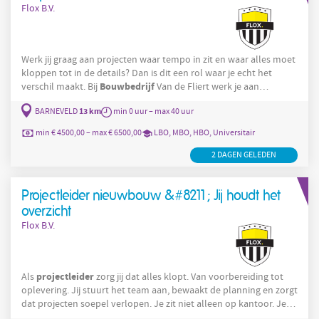
Flox B.V.
Werk jij graag aan projecten waar tempo in zit en waar alles moet
kloppen tot in de details? Dan is dit een rol waar je echt het
Bouwbedrijf
verschil maakt. Bij
Van de Fliert werk je aan
winkelbouwprojecten door heel Nederland. Denk aan
13 km
BARNEVELD
min 0 uur – max 40 uur
supermarkten, restaurants en winkelpanden die binnen strakke
deadlines worden gerealiseerd. Jij zorgt dat alles van
min € 4500,00 – max € 6500,00
LBO, MBO, HBO, Universitair
voorbereiding tot oplevering goed geregeld is. Wat je krijgt
projectleider
als
/ werkvoorbereider Salaris
2 DAGEN GELEDEN
Projectleider nieuwbouw &#8211; Jij houdt het
overzicht
Flox B.V.
projectleider
Als
zorg jij dat alles klopt. Van voorbereiding tot
oplevering. Jij stuurt het team aan, bewaakt de planning en zorgt
dat projecten soepel verlopen. Je zit niet alleen op kantoor. Je
bent regelmatig op de bouw te vinden, weet wat er speelt en