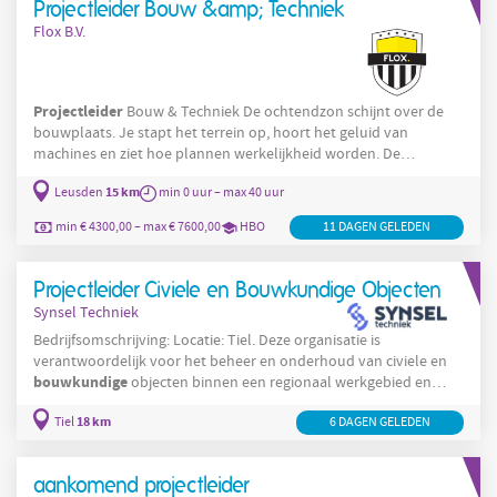
Projectleider Bouw &amp; Techniek
Flox B.V.
Projectleider
Bouw & Techniek De ochtendzon schijnt over de
bouwplaats. Je stapt het terrein op, hoort het geluid van
machines en ziet hoe plannen werkelijkheid worden. De
ruwbouw staat, de installaties worden geplaatst en jouw team
15 km
Leusden
min 0 uur – max 40 uur
werkt samen alsof het vanzelf gaat. Jij houdt het overzicht,
neemt beslissingen en zorgt dat iedereen weet wat de volgende
min € 4300,00 – max € 7600,00
HBO
11 DAGEN GELEDEN
stap is. Dat gevoel van controle en samenwerking, dát is waar jij
het voor doet. Wat je krijgt als
Projectleider Civiele en Bouwkundige Objecten
Synsel Techniek
Bedrijfsomschrijving: Locatie: Tiel. Deze organisatie is
verantwoordelijk voor het beheer en onderhoud van civiele en
bouwkundige
objecten binnen een regionaal werkgebied en
werkt met multidisciplinaire teams die technische taken
18 km
Tiel
6 DAGEN GELEDEN
combineren met coördinatie en beleidsmatige keuzes. In Tiel is
de dagelijkse praktijk gericht op inventariseren van de
onderhoudstoestand van kunstwerken, het opstellen van
aankomend projectleider
meerjarenonderhoudsplannen en het regisseren van renovatie-