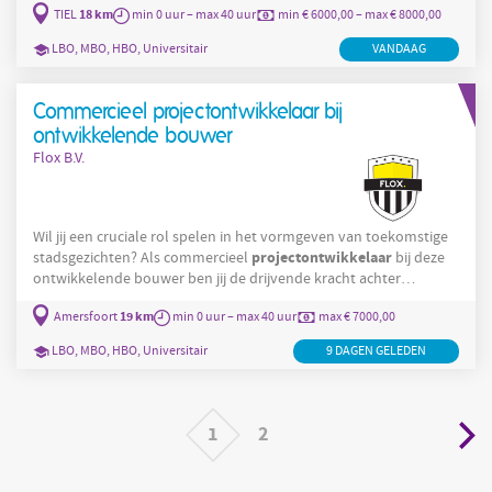
18 km
TIEL
min 0 uur – max 40 uur
min € 6000,00 – max € 8000,00
grijpt in waar nodig. Zo zorg jij dat het werk goed gebeurt en het
projectleider
eindresultaat staat. Wat je krijgt als
nieuwbouw
LBO, MBO, HBO, Universitair
VANDAAG
Salaris tussen €6.000 en €8.000 bruto per maand Auto van de
zaak, laptop
Commercieel projectontwikkelaar bij
ontwikkelende bouwer
Flox B.V.
Wil jij een cruciale rol spelen in het vormgeven van toekomstige
projectontwikkelaar
stadsgezichten? Als commercieel
bij deze
ontwikkelende bouwer ben jij de drijvende kracht achter
grensverleggende projecten. In deze functie krijg je alle ruimte
19 km
Amersfoort
min 0 uur – max 40 uur
max € 7000,00
om mee te groeien met een ambitieuze onderneming. Je oefent
direct invloed uit op grote ontwikkelingen en profiteert van een
LBO, MBO, HBO, Universitair
9 DAGEN GELEDEN
werkomgeving waarin jouw persoonlijke groei centraal staat. Je
komt terecht bij een middelgrote
1
2