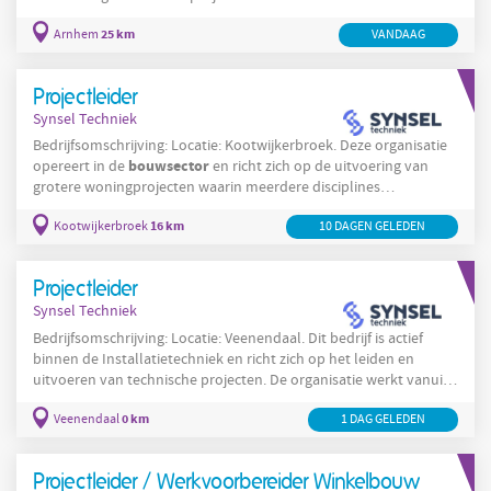
organisatie werkt met multidisciplinaire teams en onderhoudt
25 km
Arnhem
VANDAAG
nauwe afstemming met opdrachtgevers en uitvoerende
partners. De nadruk ligt op het opleveren van projecten volgens
afgesproken planning en kwaliteitsnormen, met aandacht voor
Projectleider
kostenbeheersing en klanttevredenheid. De
Synsel Techniek
Bedrijfsomschrijving: Locatie: Kootwijkerbroek. Deze organisatie
bouwsector
opereert in de
en richt zich op de uitvoering van
grotere woningprojecten waarin meerdere disciplines
samenkomen. De werkzaamheden zijn projectmatig van aard en
16 km
Kootwijkerbroek
10 DAGEN GELEDEN
vragen om strakke coördinatie tussen onderaannemers,
leveranciers en opdrachtgevers om opleveringen volgens
planning en specificatie te realiseren. De organisatie hanteert een
Projectleider
praktische en collegiale cultuur waarin medewerkers betrokken
Synsel Techniek
Bedrijfsomschrijving: Locatie: Veenendaal. Dit bedrijf is actief
binnen de Installatietechniek en richt zich op het leiden en
uitvoeren van technische projecten. De organisatie werkt vanuit
Veenendaal en realiseert uiteenlopende installatieopdrachten
0 km
Veenendaal
1 DAG GELEDEN
voor diverse opdrachtgevers in de regio. De werkzaamheden
bouwplaats
omvatten projectvoorbereiding, coördinatie op de
en regie over onderaannemers en leveranciers. De organisatie
Projectleider / Werkvoorbereider Winkelbouw
streeft naar een professionele en veilige