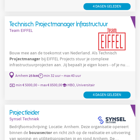
mensen en expertise om projecten tot een succes te maken. Je
ontwikkelt technische projectplannen en bewaakt de
4 DAGEN GELEDEN
Technisch Projectmanager Infrastructuur
Team EIFFEL
Bouw mee aan de toekomst van Nederland. Als Technisch
Projectmanager
bij EIFFEL Projects stuur je complexe
infrastructuurprojecten aan. Jij bepaalt je eigen koers - of je nu
specialist wordt of verschillende technische disciplines verkent.
25 km
Arnhem
min 32 uur – max 40 uur
Dit ga je doen Je bent het technisch geweten van projecten die
Nederland duurzamer en bereikbaarder maken. Je verbindt
min € 5000,00 – max € 8500,00
HBO, Universitair
mensen en expertise om projecten tot een succes te maken. Je
ontwikkelt technische projectplannen en bewaakt de
4 DAGEN GELEDEN
Projectleider
Synsel Techniek
Bedrijfsomschrijving: Locatie: Arnhem. Deze organisatie opereert
bouwsector
binnen de
en richt zich op de realisatie en uitvoering
van woning- en utiliteitsprojecten in en rond Arnhem. De