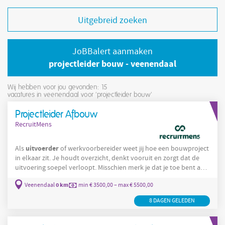
Uitgebreid zoeken
JoBBalert aanmaken
projectleider bouw - veenendaal
Wij hebben voor jou gevonden: 15
vacatures in veenendaal voor 'projectleider bouw'
Projectleider Afbouw
RecruitMens
uitvoerder
Als
of werkvoorbereider weet jij hoe een bouwproject
in elkaar zit. Je houdt overzicht, denkt vooruit en zorgt dat de
uitvoering soepel verloopt. Misschien merk je dat je toe bent aan
projectleider
meer verantwoordelijkheid en de stap naar
wilt
0 km
Veenendaal
min € 3500,00 – max € 5500,00
maken. Bij Spect krijg je die kans. Je werkt aan uitdagende retail-
en afbouwprojecten voor bekende merken en krijgt het
8 DAGEN GELEDEN
vertrouwen én de ruimte om door te groeien naar een
zelfstandige