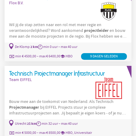
Flox B.V.
en
Wil jij de stap zetten naar een rol met meer regie en
projectleider
verantwoordelijkheid? Word aankomend
en bouw
mee aan de mooiste projecten in de regio. Bij Flox hebben we een
uniek aanbod aan vacatures bij middelgrote aannemers. Vaak
2 km
De Klomp
min 0 uur – max 40 uur
gaat het om posities waarvoor we discreet en heel persoonlijk
bouwsector
werven. Via ons ontdek je de verborgen parels in de
min € 4500,00 – max € 6400,00
HBO
9 DAGEN GELEDEN
die je nergens anders tegenkomt. De functie Ben jij een
organisatorisch talent met een echte passie
Technisch Projectmanager Infrastructuur
Team EIFFEL
Bouw mee aan de toekomst van Nederland. Als Technisch
Projectmanager
bij EIFFEL Projects stuur je complexe
infrastructuurprojecten aan. Jij bepaalt je eigen koers - of je nu
specialist wordt of verschillende technische disciplines verkent.
21 km
Utrecht
min 32 uur – max 40 uur
Dit ga je doen Je bent het technisch geweten van projecten die
Nederland duurzamer en bereikbaarder maken. Je verbindt
min € 5000,00 – max € 8500,00
HBO, Universitair