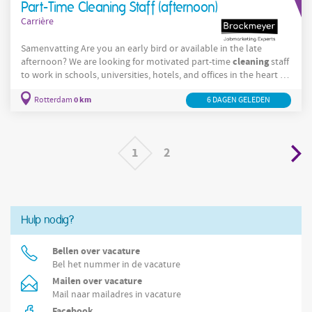
Part-Time Cleaning Staff (afternoon)
Carrière
Samenvatting Are you an early bird or available in the late
cleaning
afternoon? We are looking for motivated part-time
staff
to work in schools, universities, hotels, and offices in the heart of
Rotterdam
. Work in a pleasant environment with flexible hours.
0 km
Rotterdam
6 DAGEN GELEDEN
Good work! Over de functie As a part-time cleaner, you will be
Rotterdam
responsible for keeping various locations in the
area
clean and tidy, including schools, universities, hotels, and
1
2
Hulp nodig?
Bellen over vacature
Bel het nummer in de vacature
Mailen over vacature
Mail naar mailadres in vacature
Facebook