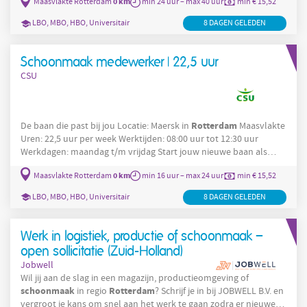
0 km
Maasvlakte Rotterdam
min 24 uur – max 40 uur
min € 15,52
Deze locatie is een industriële werkomgeving waar
energieproductie centraal staat en waar dagelijks wordt gewerkt
LBO, MBO, HBO, Universitair
8 DAGEN GELEDEN
met grote installaties en technische processen. Voor deze locatie
is het belangrijk dat je
Schoonmaak medewerker | 22,5 uur
CSU
Rotterdam
De baan die past bij jou Locatie: Maersk in
Maasvlakte
Uren: 22,5 uur per week Werktijden: 08:00 uur tot 12:30 uur
Werkdagen: maandag t/m vrijdag Start jouw nieuwe baan als
schoonmaak
Rotterdam
medewerker bij Maersk in
Maasvlakte.
0 km
Maasvlakte Rotterdam
min 16 uur – max 24 uur
min € 15,52
Je start in de ochtend met het ophalen van je collega's en na het
werken breng je ze weer terug naar de opstapplaats. Op de
LBO, MBO, HBO, Universitair
8 DAGEN GELEDEN
locatie werk je samen met verschillende collega's. We zoeken een
medewerker die al
Werk in logistiek, productie of schoonmaak –
open sollicitatie (Zuid-Holland)
Jobwell
Wil jij aan de slag in een magazijn, productieomgeving of
schoonmaak
Rotterdam
in regio
? Schrijf je in bij JOBWELL B.V. en
vergroot je kans om snel aan het werk te gaan zodra er nieuwe