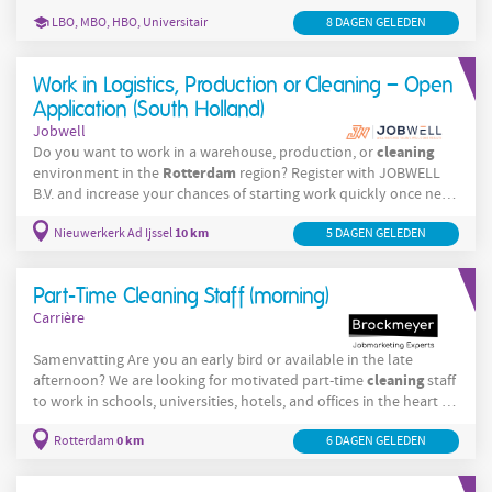
Hoek van Holland is een sportlocatie waar dagelijks
LBO, MBO, HBO, Universitair
8 DAGEN GELEDEN
verschillende sporten worden beoefend, zoals zaalvoetbal,
volleybal en basketbal. De locatie heeft
Work in Logistics, Production or Cleaning – Open
Application (South Holland)
Jobwell
cleaning
Do you want to work in a warehouse, production, or
Rotterdam
environment in the
region? Register with JOBWELL
B.V. and increase your chances of starting work quickly once new
assignments become available. Over het bedrijf JOBWELL B.V. is a
10 km
Nieuwerkerk Ad Ijssel
5 DAGEN GELEDEN
staffing agency working with multiple companies in logistics,
Rotterdam
production, and facility services in the
region. Many
of our job opportunities are filled quickly and are not always
Part-Time Cleaning Staff (morning)
Carrière
Samenvatting Are you an early bird or available in the late
cleaning
afternoon? We are looking for motivated part-time
staff
to work in schools, universities, hotels, and offices in the heart of
Rotterdam
. Work in a pleasant environment with flexible hours.
0 km
Rotterdam
6 DAGEN GELEDEN
Good work! Over de functie As a part-time cleaner, you will be
Rotterdam
responsible for keeping various locations in the
area
clean and tidy, including schools, universities, hotels, and