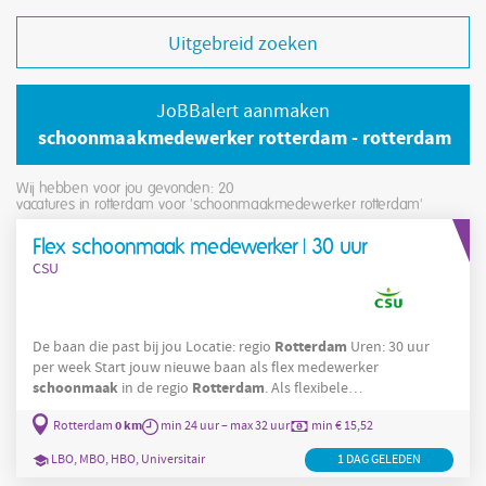
Uitgebreid zoeken
JoBBalert aanmaken
schoonmaakmedewerker rotterdam - rotterdam
Wij hebben voor jou gevonden: 20
vacatures in rotterdam voor 'schoonmaakmedewerker rotterdam'
Flex schoonmaak medewerker | 30 uur
CSU
Rotterdam
De baan die past bij jou Locatie: regio
Uren: 30 uur
per week Start jouw nieuwe baan als flex medewerker
schoonmaak
Rotterdam
in de regio
. Als flexibele
schoonmaakmedewerker
ga je aan de slag op verschillende
0 km
Rotterdam
min 24 uur – max 32 uur
min € 15,52
locaties. Hiervoor krijg je een wekelijkse planning en een auto
van CSU om naar de locaties te reizen. Vaak kom je op plekken
LBO, MBO, HBO, Universitair
1 DAG GELEDEN
waar geen vaste bezetting is, waardoor het contact met de klant