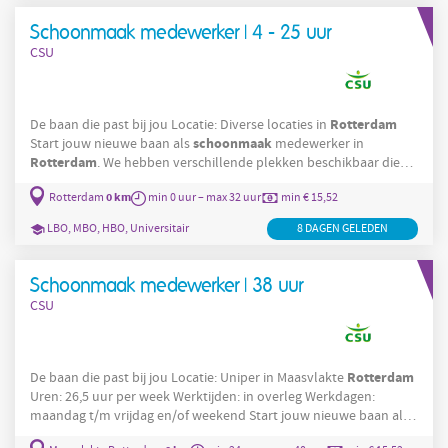
ook onderdeel kan
Schoonmaak medewerker | 4 - 25 uur
CSU
Rotterdam
De baan die past bij jou Locatie: Diverse locaties in
schoonmaak
Start jouw nieuwe baan als
medewerker in
Rotterdam
. We hebben verschillende plekken beschikbaar die
passen bij jouw wensen. Wij gaan samen met jou op zoek naar
0 km
Rotterdam
min 0 uur – max 32 uur
min € 15,52
een baan die past bij jou. Voor in de ochtenden zoeken wij een
medewerker voor: David Lloyd Blijdorp voor 10 uur per week,
LBO, MBO, HBO, Universitair
8 DAGEN GELEDEN
maandag t/m vrijdag van 05:00 tot 07:00 uur. CIC voor 9 uur per
week, op de maandag,
Schoonmaak medewerker | 38 uur
CSU
Rotterdam
De baan die past bij jou Locatie: Uniper in Maasvlakte
Uren: 26,5 uur per week Werktijden: in overleg Werkdagen:
maandag t/m vrijdag en/of weekend Start jouw nieuwe baan als
schoonmaak
Rotterdam
medewerker bij Uniper in Maasvlakte
.