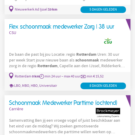
opdrachten binnenkomen. Over het bedrijf JOBWELL B.V. is een
10 km
Nieuwerkerk Ad Ijssel
5 DAGEN GELEDEN
uitzendbureau dat samenwerkt met verschillende bedrijven in
Rotterdam
de regio
binnen de logistiek, productie en facilitaire
dienstverlening. Veel van onze opdrachten worden snel ingevuld
Flex schoonmaak medewerker Zorg | 38 uur
en komen
CSU
Rotterdam
De baan die past bij jou Locatie: regio
Uren: 30 uur
schoonmaak
per week Start jouw nieuwe baan als
medewerker
Rotterdam
zorg in de regio
, Capelle aan den IJssel, Ridderkerk
en omgeving. Je werkt op verschillende zorglocaties van
0 km
Rotterdam
min 24 uur – max 40 uur
min € 15,52
Humanitas en Antes . Op deze locaties wonen of verblijven
cliënten die een schone, veilige en prettige omgeving verdienen.
LBO, MBO, HBO, Universitair
8 DAGEN GELEDEN
Je werkt in onder andere woonlocaties, klinieken, kantoren,
huiskamers en algemene
Schoonmaak Medewerker Parttime (ochtend)
Carrière
Samenvatting Ben jij een vroege vogel of juist beschikbaar aan
het eind van de middag? Wij zoeken gemotiveerde
schoonmaakmedewerkers die parttime willen werken op