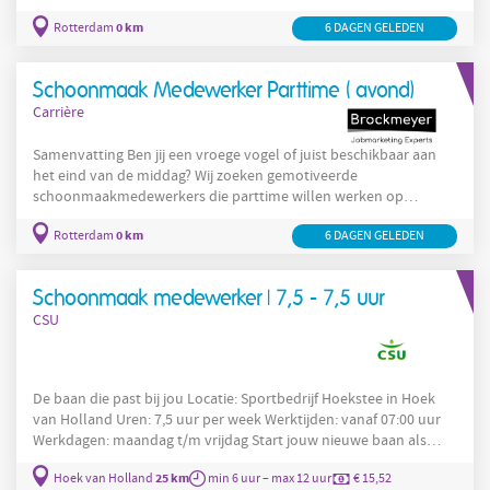
Rotterdam
scholen, universiteiten, hotels en kantoren in hartje
.
0 km
Rotterdam
6 DAGEN GELEDEN
Werk in een prettige omgeving, met flexibele uren. Goed werk!
schoonmaakmedewerker
Over de functie Als parttime
ben jij
verantwoordelijk voor het schoon en netjes houden van diverse
Schoonmaak Medewerker Parttime ( avond)
Rotterdam
locaties in de regio
, zoals
Carrière
Samenvatting Ben jij een vroege vogel of juist beschikbaar aan
het eind van de middag? Wij zoeken gemotiveerde
schoonmaakmedewerkers die parttime willen werken op
Rotterdam
scholen, universiteiten, hotels en kantoren in hartje
.
0 km
Rotterdam
6 DAGEN GELEDEN
Werk in een prettige omgeving, met flexibele uren. Goed werk!
schoonmaakmedewerker
Over de functie Als parttime
ben jij
verantwoordelijk voor het schoon en netjes houden van diverse
Schoonmaak medewerker | 7,5 - 7,5 uur
Rotterdam
locaties in de regio
, zoals
CSU
De baan die past bij jou Locatie: Sportbedrijf Hoekstee in Hoek
van Holland Uren: 7,5 uur per week Werktijden: vanaf 07:00 uur
Werkdagen: maandag t/m vrijdag Start jouw nieuwe baan als
schoonmaak
Rotterdam
medewerker bij Sportbedrijf
in Hoek
25 km
Hoek van Holland
min 6 uur – max 12 uur
€ 15,52
van Holland. Op deze locatie werk je alleen. Sporthal Hoekstee in