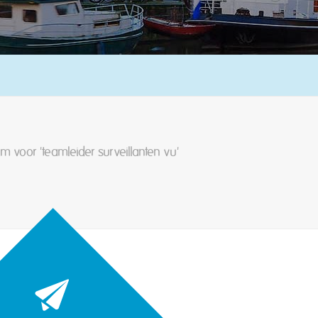
m voor 'teamleider surveillanten vu'