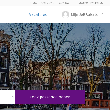
BLOG
OVER ONS
CONTACT
VOOR WERKGEVERS
Vacatures
Mijn JoBBalerts
n
Zoek passende banen