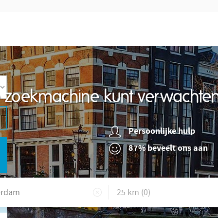
re zoekmachine kunt verwachte
Persoonlijke hulp
87% beveelt ons aan