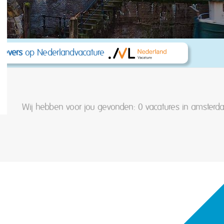
kgevers
op Nederlandvacature
Wij hebben voor jou gevonden: 0
vacatures in amsterda