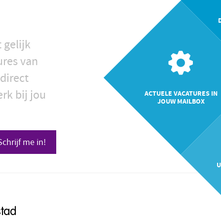
 gelijk
ures van
direct
rk bij jou
ACTUELE VACATURES IN
JOUW MAILBOX
Schrijf me in!
U
stad