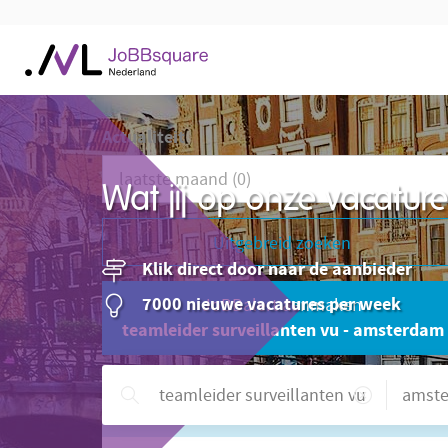
Actualiteit
Wat jij op onze vacatu
Uitgebreid zoeken
Klik direct door naar de aanbieder
7000 nieuwe vacatures per week
JoBBalert aanmaken
teamleider surveillanten vu - amsterdam
Hulp nodig?