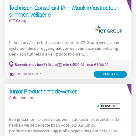
Technisch Consultant IA – Maak infrastructuur
slimmer, veiliger e
ICT Group
In het kort Als technisch consultant bij ICT Group werk je aan
systemen die de ruggengraat vormen van onze samenleving.
Denk aan tunnels die veilig doorstromen,
waterzuiveringsinstallaties die ons land schoon houden, bruggen
2 km
Barendrecht
40 uur
min € 5500,00 – max € 7000,00
en sluizen die blijven draaien en energieprocessen die
betrouwbaar moeten functioneren. Jij staat midden in deze
HBO, Universitair
VANDAAG
vitale infrastructuur én aan het stuur van de technische
innovatie. Jouw impact: van het ontwerpen van de
besturingsarchitectuur voor een nieuwe
Junior Productiemedewerker
Apluspersoneel
Ben jij klaar om je eerste stappen in de techniek te zetten? Dan
hebben wij de perfecte baan voor jou! Als junior
productiemedewerker krijg je alle begeleiding om het vak te