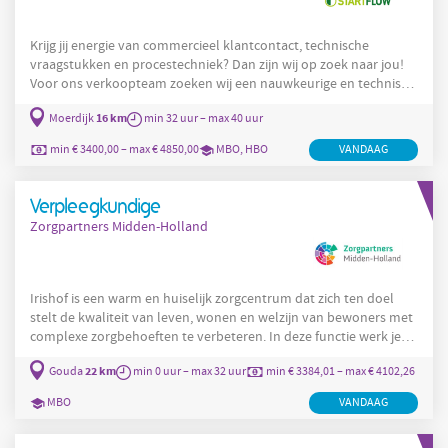
Krijg jij energie van commercieel klantcontact, technische
vraagstukken en procestechniek? Dan zijn wij op zoek naar jou!
Voor ons verkoopteam zoeken wij een nauwkeurige en technisch
onderlegde collega die zich richt op complexe, projectmatige
16 km
Moerdijk
min 32 uur – max 40 uur
offertes voor de verkoop van geavanceerde afsluiters. Je
analyseert klantaanvragen, vertaalt deze naar de juiste
min € 3400,00 – max € 4850,00
MBO, HBO
VANDAAG
technische oplossing en zorgt voor een scherpe en professionele
offerte. Je ondersteunt belangrijke producenten in de
Verpleegkundige
Zorgpartners Midden-Holland
Irishof is een warm en huiselijk zorgcentrum dat zich ten doel
stelt de kwaliteit van leven, wonen en welzijn van bewoners met
complexe zorgbehoeften te verbeteren. In deze functie werk je
op een afdeling met 28 bewoners, waar je te maken krijgt met
22 km
Gouda
min 0 uur – max 32 uur
min € 3384,01 – max € 4102,26
diverse doelgroepen. Irishof is gespecialiseerd in de zorg voor
mensen met een visuele beperking en daarnaast wonen er ook
MBO
VANDAAG
bewoners met een verstandelijke beperking, somatische
zorgvragen en dementie. Deze verscheidenheid aan