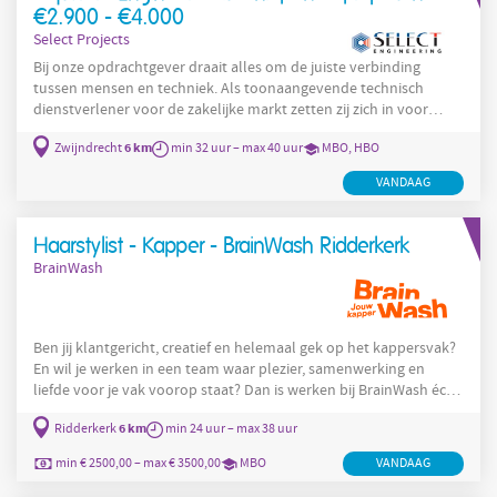
€2.900 - €4.000
Select Projects
Bij onze opdrachtgever draait alles om de juiste verbinding
tussen mensen en techniek. Als toonaangevende technisch
dienstverlener voor de zakelijke markt zetten zij zich in voor
slimme, duurzame en veilige oplossingen binnen
6 km
Zwijndrecht
min 32 uur – max 40 uur
MBO, HBO
gebouwgebonden installaties. Hun kracht? Het vernieuwen van
processen, het versnellen van projecten, het verduurzamen van
VANDAAG
systemen en het garanderen van veiligheid. Daarmee helpen zij
opdrachtgevers in uiteenlopende sectoren – zoals industrie,
vastgoed, zorg en
Haarstylist - Kapper - BrainWash Ridderkerk
BrainWash
Ben jij klantgericht, creatief en helemaal gek op het kappersvak?
En wil je werken in een team waar plezier, samenwerking en
liefde voor je vak voorop staat? Dan is werken bij BrainWash écht
iets voor jou! Als Haarstylist bij BrainWash zorg jij ervoor dat
6 km
Ridderkerk
min 24 uur – max 38 uur
iedere klant met een glimlach de deur uitloopt. Jij luistert naar
hun wensen, voert de meest voorkomende haarbehandelingen
min € 2500,00 – max € 3500,00
MBO
VANDAAG
uit en geeft advies over de beste producten en styling voor thuis.
Samen met je collega’s maak je van