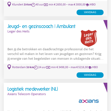
leren. Je verdient een bruto maandsalaris van €2.650 tot €3.000,
19 km
Klundert
40 uur
min € 2650,00 – max € 3000,00
MBO
werkt fulltime in een verschoven dagdienst, hebt vaste
werktijden en komt terecht in een hecht team waar je de ruimte
VANDAAG
krijgt om jezelf te ontwikkelen. Een stabiele werkgever, een
uitgebreid inwerktraject en volop doorgroeimogelijkheden
maken dit een
Jeugd- en gezinscoach | Ambulant
Leger des Heils
Ben jij die betrokken en daadkrachtige professional die het
verschil wil maken in het leven van jeugdigen en gezinnen? Krijg
jij energie van het begeleiden van mensen in uitdagende situaties
en weet jij juist in crisismomenten rust, overzicht en vertrouwen
10 km
Rotterdam
24 uur
min € 3498,00 – max € 5216,00
HBO
te brengen? Met jouw scherpe blik, zelfstandigheid en
besluitvaardigheid houd je koers, ook wanneer de druk hoog is.
VANDAAG
Je staat stevig in je schoenen, ziet wat nodig is en durft
verantwoordelijkheid te nemen. Herken jij jezelf hierin? Dan
Logistiek medewerker (NL)
Axians Telecom Operators