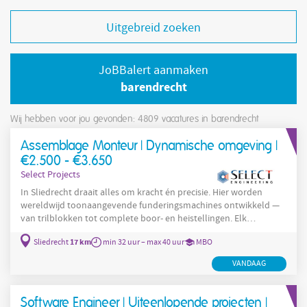
Uitgebreid zoeken
JoBBalert aanmaken
barendrecht
Wij hebben voor jou gevonden: 4809
vacatures in barendrecht
Assemblage Monteur | Dynamische omgeving |
€2.500 - €3.650
Select Projects
In Sliedrecht draait alles om kracht én precisie. Hier worden
wereldwijd toonaangevende funderingsmachines ontwikkeld —
van trilblokken tot complete boor- en heistellingen. Elk
onderdeel, hoe groot of klein ook, krijgt aandacht zodat
17 km
Sliedrecht
min 32 uur – max 40 uur
MBO
installaties optimaal presteren. Duurzaamheid en innovatie
vormen de basis. Door hydraulische expertise te combineren met
VANDAAG
mechanische vaardigheid en het streven naar een emissievrije
bouwplaats in 2030, wordt actief gewerkt aan een toekomst
waarin technologie
Software Engineer | Uiteenlopende projecten |