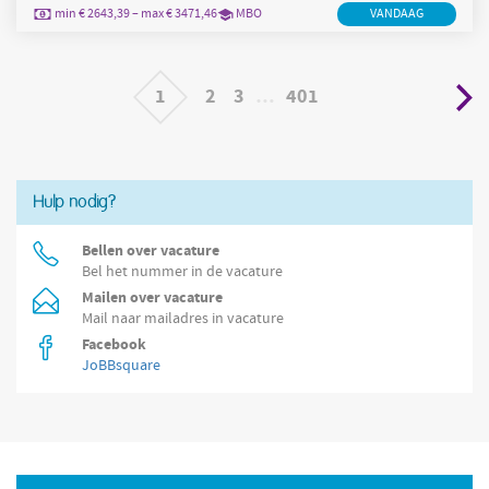
blijven we een warme en prettige woonomgeving bieden aan
min € 2643,39 – max € 3471,46
MBO
VANDAAG
bewoners met een indicatie voor verpleeghuiszorg. Voor deze
laatste zijn we op zoek naar nieuwe
1
2
3
…
401
Hulp nodig?
Bellen over vacature
Bel het nummer in de vacature
Mailen over vacature
Mail naar mailadres in vacature
Facebook
JoBBsquare