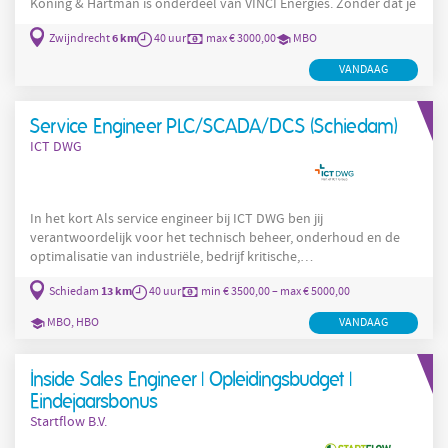
Koning & Hartman is onderdeel van VINCI Energies. Zonder dat je het 
6 km
Zwijndrecht
40 uur
max € 3000,00
MBO
VANDAAG
Service Engineer PLC/SCADA/DCS (Schiedam)
ICT DWG
In het kort Als service engineer bij ICT DWG ben jij
verantwoordelijk voor het technisch beheer, onderhoud en de
optimalisatie van industriële, bedrijf kritische,
automatiseringsomgevingen. Dankzij jou en je collega engineers
13 km
Schiedam
40 uur
min € 3500,00 – max € 5000,00
blijven kritische systemen betrouwbaar, beschikbaar en veilig
draaien . Je werkt aan PLC-, SCADA-, DCS- en OT-systemen binnen
MBO, HBO
VANDAAG
omgevingen waar continuïteit essentieel is. In deze dynamische
rol combineer je hands on onderhoud met diepgaande analyse.
Zo los je
Inside Sales Engineer | Opleidingsbudget |
Eindejaarsbonus
Startflow B.V.