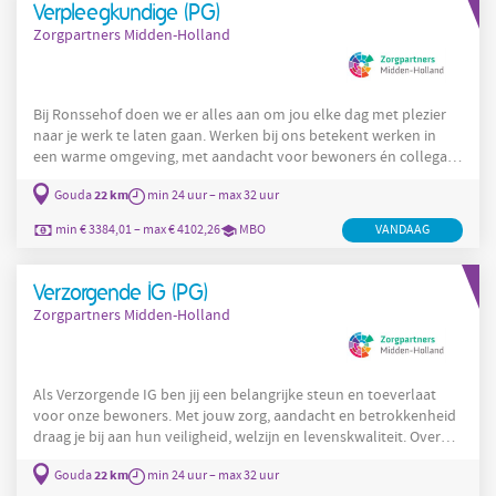
Verpleegkundige (PG)
Zorgpartners Midden-Holland
Bij Ronssehof doen we er alles aan om jou elke dag met plezier
naar je werk te laten gaan. Werken bij ons betekent werken in
een warme omgeving, met aandacht voor bewoners én collega's.
Over Ronssehof Ronssehof ontwikkelt zich verder als kennis- en
22 km
Gouda
min 24 uur – max 32 uur
expertisecentrum voor Revalidatie en Herstel, terwijl we
daarnaast een prettige en veilige woonomgeving blijven bieden
min € 3384,01 – max € 4102,26
MBO
VANDAAG
aan bewoners met een indicatie voor verpleeghuiszorg. Voor
deze laatste zoeken we nieuwe collega's. Een passende
Verzorgende IG (PG)
Zorgpartners Midden-Holland
Als Verzorgende IG ben jij een belangrijke steun en toeverlaat
voor onze bewoners. Met jouw zorg, aandacht en betrokkenheid
draag je bij aan hun veiligheid, welzijn en levenskwaliteit. Over
Ronssehof Ronssehof is volop in ontwikkeling en groeit door als
22 km
Gouda
min 24 uur – max 32 uur
kennis- en expertisecentrum voor Revalidatie en Herstel. Tegelijk