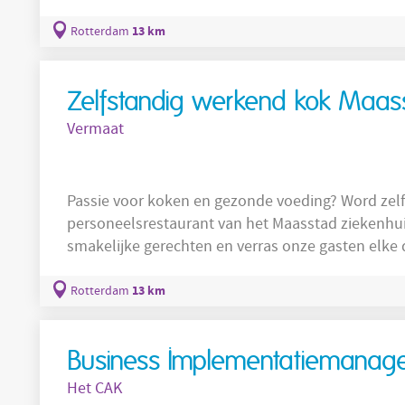
de gebouwde omgeving. Het gaat om projecten in
planning en samenwerking centraal staan. Denk 
13 km
Rotterdam
verduurzamingsopgaven waarbij meerdere
Zelfstandig werkend kok Maass
Vermaat
Passie voor koken en gezonde voeding? Word zelf
personeelsrestaurant van het Maasstad ziekenhui
smakelijke gerechten en verras onze gasten elke dag. Jouw werkplek Vlakbij het 
Lombardijen ligt het Santeon Maasstad ziekenhui
medewerkers en gasten in het, personeels- en be
13 km
Rotterdam
heerlijke maaltijd met keuze uit broodjes,
Business Implementatiemanag
Het CAK