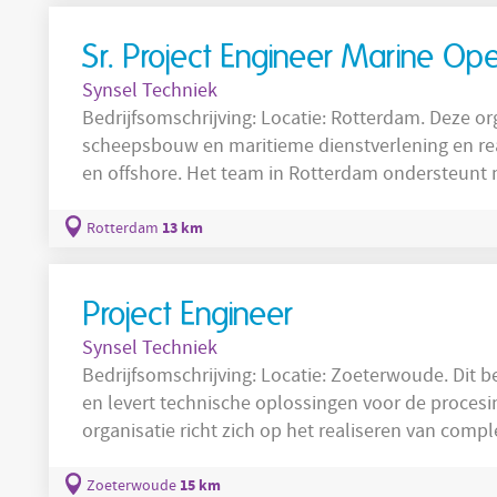
Sr. Project Engineer Marine Ope
Synsel Techniek
Bedrijfsomschrijving: Locatie: Rotterdam. Deze organisatie opereert binnen de
scheepsbouw en maritieme dienstverlening en re
en offshore. Het team in Rotterdam ondersteunt 
engineeringactiviteiten ter voorbereiding en uitv
en in havens. Deze organisatie levert technische
13 km
Rotterdam
projecten in havengebieden en op zee en richt z
Project Engineer
Synsel Techniek
Bedrijfsomschrijving: Locatie: Zoeterwoude. Dit bedrijf opereert binnen de maakindustrie
en levert technische oplossingen voor de procesin
organisatie richt zich op het realiseren van compl
veiligheidsnormen. In Zoeterwoude werken teams
naar uitvoerbare technische oplossingen en aanst
15 km
Zoeterwoude