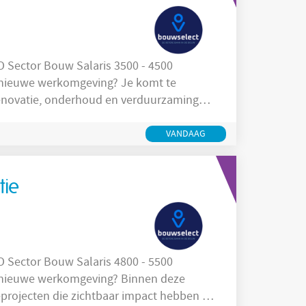
e werkomgeving? Je komt te
 renovatie, onderhoud en verduurzaming
reidt zijn divers en hebben een directe
d van gebouwen. Denk aan groot
VANDAAG
tie
 werkomgeving? Binnen deze
eprojecten die zichtbaar impact hebben op