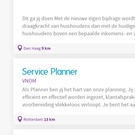
Dit ga jij doen Met de nieuwe eigen bijdrage wordt meer rekening gehouden met de
draagkracht van huishoudens dan met de huidige e
huishoudens boven een bepaalde inkomens- en 
eigen bijdrage van €21,80 (abonnementstarief) gaan betalen. De uitdaging
programma is om ervoor te zorgen dat burgers, ke
9 km
Den Haag
en goed voorbereid zijn op de invoering
Service Planner
VNOM
Als Planner ben jij het hart van onze planning. Ji
efficiënt en effectief worden ingezet, klantafspr
voorbereiding vlekkeloos verloopt. Je bent het a
monteurs als het gaat om planning: Het opstellen en optimaliseren van de planning van
circa 25 monteurs; Prioriteiten van meldingen, storingen en opdrachten; Bewaken van
13 km
Rotterdam
levertijden & klantafspraken; Direct