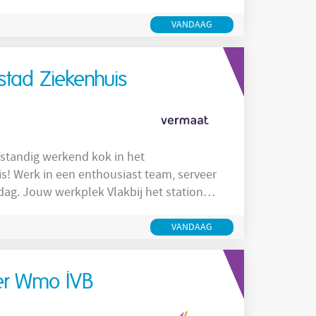
 de bestaande bouw, waar kwaliteit,
aan groot onderhoud, renovaties en
VANDAAG
tad Ziekenhuis
standig werkend kok in het
s! Werk in een enthousiast team, serveer
station
s. Hier kunnen dagelijks 700
zoekersrestaurant, genieten van een
VANDAAG
er Wmo IVB