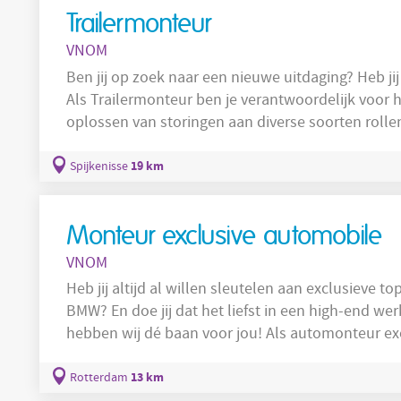
Trailermonteur
VNOM
Ben jij op zoek naar een nieuwe uitdaging? Heb jij 
Als Trailermonteur ben je verantwoordelijk voor h
oplossen van storingen aan diverse soorten rolle
buitendienst. Je werkzaamheden als Trailermonteur zijn: Het correct e
uitvoeren van onderhoudsbeurten aan alle aspecte
19 km
Spijkenisse
trucks; Apk-keuringen,
Monteur exclusive automobile
VNOM
Heb jij altijd al willen sleutelen aan exclusieve t
BMW? En doe jij dat het liefst in een high-end w
hebben wij dé baan voor jou! Als automonteur exclusieve merken kom je terecht in een
gespecialiseerde garage waar vakmanschap en p
Hieronder een greep uit jouw takenpakket: Onderhoud en reparaties uitvoeren aan
13 km
Rotterdam
exclusieve automerken; Stellen van complexe