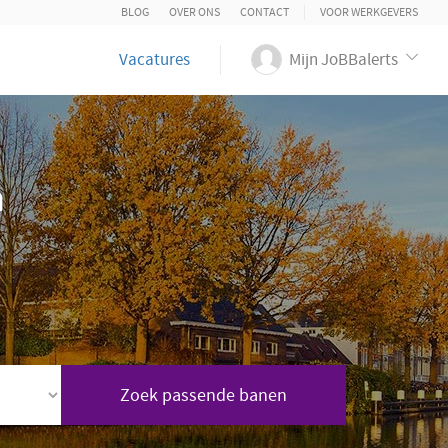
BLOG
OVER ONS
CONTACT
VOOR WERKGEVERS
Vacatures
Mijn JoBBalerts
n
Zoek passende banen