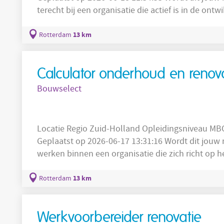
terecht bij een organisatie die actief is in de on
vastgoedprojecten in en rond stedelijke gebieden.
toekomstbestendige woonomgevingen waar kwalit
13 km
Rotterdam
samenkomen. Het gaat om projecten die
Calculator onderhoud en renov
Bouwselect
Locatie Regio Zuid-Holland Opleidingsniveau MBO Sector Bouw Salaris 3600 - 4600
Geplaatst op 2026-06-17 13:31:16 Wordt dit jouw nieuw
werken binnen een organisatie die zich richt op
verduurzamen van bestaand vastgoed. De projecten
voornamelijk in de utiliteitsbouw en woningbouw i
13 km
Rotterdam
op het toekomstbestendig maken van
Werkvoorbereider renovatie