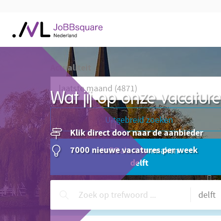
Actualiteit
Wat jij op onze vacatu
Uitgebreid zoeken
Klik direct door naar de aanbieder
7000 nieuwe vacatures per week
JoBBalert aanmaken
delft
Hulp nodig?