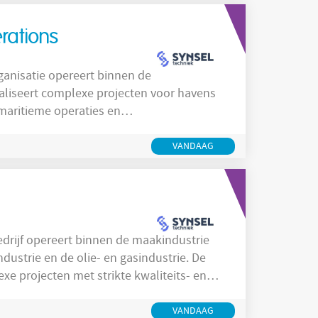
rations
aliseert complexe projecten voor havens
maritieme operaties en
oering van grootschalige projecten op zee
 en operationele oplossingen voor
VANDAAG
ich op betrouwbare
dustrie en de olie- en gasindustrie. De
exe projecten met strikte kwaliteits- en
 aan het vertalen van klantvraagstukken
uring van het volledige projectproces van
VANDAAG