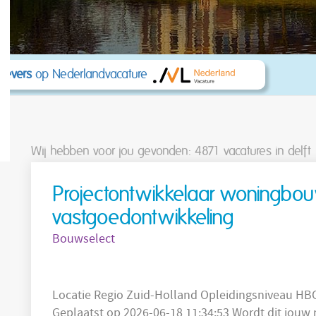
kgevers
op Nederlandvacature
Wij hebben voor jou gevonden: 4871
vacatures in delft
Projectontwikkelaar woningbo
vastgoedontwikkeling
Bouwselect
Locatie Regio Zuid-Holland Opleidingsniveau HBO Sector Bouw Salaris 4500 - 6000
Geplaatst op 2026-06-18 11:34:53 Wordt dit jouw nieuwe werk