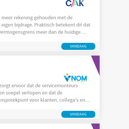
igen bijdrage. Praktisch betekent dit dat
vermogensgrens meer dan de huidige
 Het doel van het
tenpartners en ministerie van VWS tijdig
VANDAAG
j zorgt ervoor dat de servicemonteurs
aken soepel verlopen en dat de
anspreekpunt voor klanten, collega's en
VANDAAG