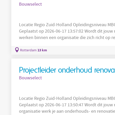
Bouwselect
Locatie Regio Zuid-Holland Opleidingsniveau MBO Sector Bouw Salaris 3500 - 4500
Geplaatst op 2026-06-17 13:57:02 Wordt dit jouw nieuw
werken binnen een organisatie die zich richt op
van bestaand vastgoed. De projecten die je voorbe
impact op de kwaliteit en toekomstbestendighei
13 km
Rotterdam
onderhoud, renovaties en
Projectleider onderhoud renova
Bouwselect
Locatie Regio Zuid-Holland Opleidingsniveau MBO Sector Bouw Salaris 4800 - 5500
Geplaatst op 2026-06-17 13:50:47 Wordt dit jouw nieuwe
organisatie werk je aan onderhouds- en renovati