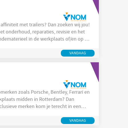
affiniteit met trailers? Dan zoeken wij jou!
et onderhoud, reparaties, revisie en het
ndematerieel in de werkplaats of/en op de
n zorgvuldig
n van verschillende soorten trailers en
VANDAAG
opmerken zoals Porsche, Bentley, Ferrari en
erkplaats midden in Rotterdam? Dan
assie voor techniek samenkomen.
VANDAAG