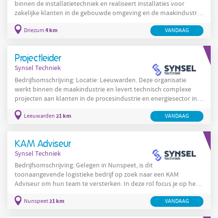
binnen de installatietechniek en realiseert installaties voor
zakelijke klanten in de gebouwde omgeving en de maakindustrie.
De organisatie biedt afwisselende projecten en een informele,
4 km
Driezum
VANDAAG
collegiale sfeer waarin medewerkers worden gestimuleerd zich te
ontwikkelen en ideeën te delen. Medewerkers krijgen tijd en
ruimte om opleidingen te volgen en certificeringen te behalen en
Projectleider
doen ervaring op bij zowel kleine als
Synsel Techniek
Bedrijfsomschrijving: Locatie: Leeuwarden. Deze organisatie
werkt binnen de maakindustrie en levert technisch complexe
projecten aan klanten in de procesindustrie en energiesector in
en rondom Leeuwarden. Het bedrijf richt zich op de realisatie van
21 km
Leeuwarden
VANDAAG
industriële installaties met elektrische, mechanische en
procescomponenten en voert projecten uit van calculatie tot en
met oplevering en nazorg. Projectomvang varieert van kleinere
KAM Adviseur
regionale opdrachten tot grotere nationale
Synsel Techniek
Bedrijfsomschrijving: Gelegen in Nunspeet, is dit
toonaangevende logistieke bedrijf op zoek naar een KAM
Adviseur om hun team te versterken. In deze rol focus je op het
optimaliseren van veiligheids- en milieuprestaties in een
21 km
Nunspeet
VANDAAG
complexe en snel veranderende logistieke omgeving. Je draagt
bij aan het ontwikkelen van duurzame logistieke strategieën en