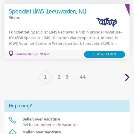
Management Systeem en speel je een belangrijke rol in de
verdere digitalisering van onze laboratoriumprocessen. Je werkt
Specialist LIMS (Leeuwarden, NL)
in een
Vitens
Functietitel: Specialist LIMS Recruiter: Rhobin Brander Vacature-
ID: 4538 Specialist LIMS - Centrum Waterexpertise & Innovatie
(CWI) Voor het Centrum Waterexpertise & Innovatie (CWI) in
Leeuwarden zijn wij op zoek naar een Specialist LIMS. In deze rol
21 km
Leeuwarden, NL
1 DAG GELEDEN
ben jij dé expert op het gebied van ons Laboratorium Informatie
Management Systeem en speel je een belangrijke rol in de
verdere digitalisering van onze laboratoriumprocessen. Je werkt
in een
1
2
3
…
44
Hulp nodig?
Bellen over vacature
Bel het nummer in de vacature
Mailen over vacature