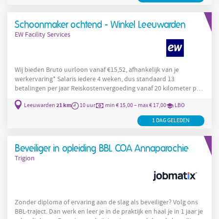
ons wooncentrum in Leeuwarden van 's Heeren Loo De
Noorderbrug (circa 5 minuten lopen vanaf het
Schoonmaker ochtend - Winkel Leeuwarden
EW Facility Services
Wij bieden Bruto uurloon vanaf €15,52, afhankelijk van je
werkervaring* Salaris iedere 4 weken, dus standaard 13
betalingen per jaar Reiskostenvergoeding vanaf 20 kilometer per
dag van €0,14 per kilometer 8% vakantiegeld, uitbetaald in mei
21 km
Leeuwarden
10 uur
min € 15,00 – max € 17,00
LBO
10% opbouw van vakantie uren en 5% eindejaarsuitkering 26
vakantiedagen bij een fulltime dienstverband en een extra vrije
1 DAG GELEDEN
dag op je verjaardag Meerdere contracten voor bepaalde tijd De
mogelijkheid tot
Beveiliger in opleiding BBL COA Annaparochie
Trigion
Zonder diploma of ervaring aan de slag als beveiliger? Volg ons
BBL-traject. Dan werk en leer je in de praktijk en haal je in 1 jaar je