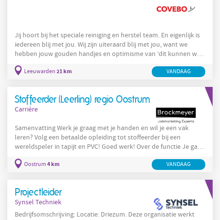
Jij hoort bij het speciale reiniging en herstel team. En eigenlijk is
iedereen blij met jou. Wij zijn uiteraard blij met jou, want we
hebben jouw gouden handjes en optimisme van ‘dit kunnen we’
nodig. Onze klanten zijn blij met jou, want jij kijkt door de ellende
21 km
Leeuwarden
VANDAAG
heen en probeert in een noodsituatie te redden wat er te redden
valt. Schade aan de woning, kostbare officiële papieren,
apparatuur of dingen met emotionele waarde. Wat hoort bij je
Stoffeerder (Leerling) regio Oostrum
taken? Het schoonmaken van
Carrière
Samenvatting Werk je graag met je handen en wil je een vak
leren? Volg een betaalde opleiding tot stoffeerder bij een
wereldspeler in tapijt en PVC! Goed werk! Over de functie Je gaat
aan de slag als ervaren of leerling vloerenlegger (stoffeerder).
4 km
Oostrum
VANDAAG
Tijdens je werk word je begeleid door een ervaren leermeester
die zijn vakkennis stap voor stap met je deelt. Wanneer de eerste
periode goed verloopt, krijg je de mogelijkheid om een
Projectleider
professionele opleiding in Frankrijk te
Synsel Techniek
Bedrijfsomschrijving: Locatie: Driezum. Deze organisatie werkt