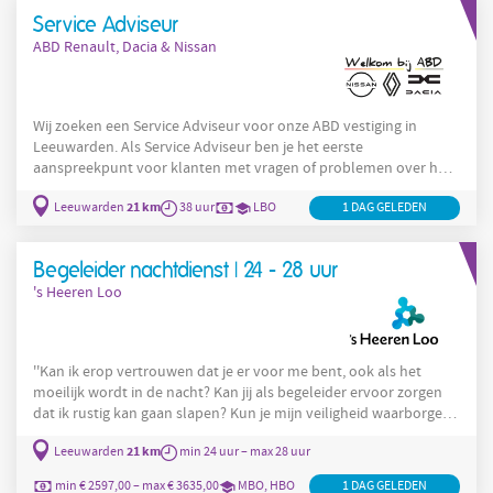
zorgt ervoor dat alle operaties voldoen aan de huidige wet- en
Service Adviseur
regelgeving. Dit biedt een unieke kans om je vaardigheden toe te
ABD Renault, Dacia & Nissan
passen
Wij zoeken een Service Adviseur voor onze ABD vestiging in
Leeuwarden. Als Service Adviseur ben je het eerste
aanspreekpunt voor klanten met vragen of problemen over hun
auto. Daarnaast regel je voor klanten het periodiek onderhoud.
21 km
Leeuwarden
38 uur
LBO
1 DAG GELEDEN
Je luistert naar de vraag of het probleem, zorgt dat de klant (in
samenwerking met de werkplaats of andere afdelingen) een
antwoord of advies krijgt, plant de auto in voor
Begeleider nachtdienst | 24 - 28 uur
onderhoud/reparatie en regelt eventueel vervangend vervoer
's Heeren Loo
Dit ga je doen
''Kan ik erop vertrouwen dat je er voor me bent, ook als het
moeilijk wordt in de nacht? Kan jij als begeleider ervoor zorgen
dat ik rustig kan gaan slapen? Kun je mijn veiligheid waarborgen
door het verrichten van acute medische handelingen?'' Kom dan
21 km
Leeuwarden
min 24 uur – max 28 uur
werken met onze bewoners met niet-aangeboren hersenletsel!
Waar ga je werken? Je gaat werken als Nachtzorg medewerker op
min € 2597,00 – max € 3635,00
MBO, HBO
1 DAG GELEDEN