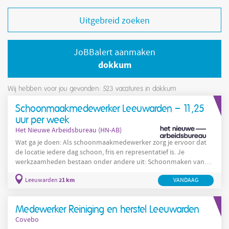
Uitgebreid zoeken
JoBBalert aanmaken
dokkum
Wij hebben voor jou gevonden: 523
vacatures in dokkum
Schoonmaakmedewerker Leeuwarden – 11,25
uur per week
Het Nieuwe Arbeidsbureau (HN-AB)
Wat ga je doen: Als schoonmaakmedewerker zorg je ervoor dat
de locatie iedere dag schoon, fris en representatief is. Je
werkzaamheden bestaan onder andere uit: Schoonmaken van
verschillende ruimtes, gangen en sanitaire voorzieningen;
21 km
Leeuwarden
VANDAAG
Afnemen van meubilair en andere oppervlakken; Stofzuigen en
dweilen van vloeren; Legen van prullenbakken; Aanvullen van
sanitaire benodigdheden; Verzorgen van een nette en
Medewerker Reiniging en herstel Leeuwarden
hygiënische omgeving. Wat wij bieden:
Covebo