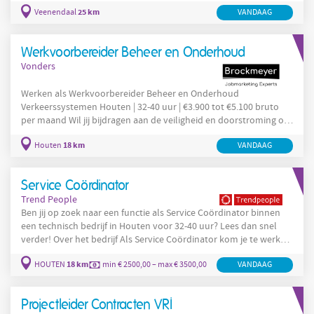
ervaring als uitvoerder in de infrabranche en ben je klaar voor
25 km
Veenendaal
VANDAAG
een nieuwe stap in je carrière? Solliciteer dan via VONDERS op
deze vacature Uitvoerder Infra in Midden-Nederland. Over de
opdrachtgever Onze opdrachtgever is actief in de civiele techniek
Werkvoorbereider Beheer en Onderhoud
en infrastructuur. Ze werken
Vonders
Werken als Werkvoorbereider Beheer en Onderhoud
Verkeerssystemen Houten | 32-40 uur | €3.900 tot €5.100 bruto
per maand Wil jij bijdragen aan de veiligheid en doorstroming op
gemeentelijke en provinciale wegen? Ben jij georganiseerd,
18 km
Houten
VANDAAG
communicatief sterk en heb je affiniteit met
verkeersregelinstallaties en mobiliteitssystemen? Solliciteer dan
via VONDERS op deze vacature Werkvoorbereider Beheer en
Service Coördinator
Onderhoud bij onze opdrachtgever in Houten. Over de
Trend People
opdrachtgever Onze
Ben jij op zoek naar een functie als Service Coördinator binnen
een technisch bedrijf in Houten voor 32-40 uur? Lees dan snel
verder! Over het bedrijf Als Service Coördinator kom je te werken
binnen een snelgroeiende internationale omgeving. De
18 km
HOUTEN
min € 2500,00 – max € 3500,00
VANDAAG
organisatie houdt zich bezig met de beschikbaarheid, controle en
veiligheid van laagspanningsnetwerken, met focus op de
energieprestaties van de klanten. Over de functie Als Service
Projectleider Contracten VRI
Coördinator ben je een kei in organiseren en