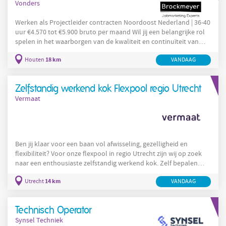
Vonders
Werken als Projectleider contracten Noordoost Nederland | 36-40
uur €4.570 tot €5.900 bruto per maand Wil jij een belangrijke rol
spelen in het waarborgen van de kwaliteit en continuïteit van
verkeersveiligheidsinstallaties in Noordoost Nederland? Heb jij
18 km
Houten
VANDAAG
ervaring met contractmanagement, KPI-bewaking en
stakeholdercommunicatie? Solliciteer dan via VONDERS op deze
vacature voor Projectleider contracten bij onze opdrachtgever.
Zelfstandig werkend kok Flexpool regio Utrecht
Over de opdrachtgever Onze
Vermaat
Ben jij klaar voor een baan vol afwisseling, gezelligheid en
flexibiliteit? Voor onze flexpool in regio Utrecht zijn wij op zoek
naar een enthousiaste zelfstandig werkend kok. Zelf bepalen
waar en wanneer jij werkt? Dan is onze flexpool precies wat jij
14 km
Utrecht
VANDAAG
zoekt! Jouw werkplek Werken in de horeca, maar dan op jouw
manier! Als flexpool medewerker bij Vermaat bepaal jij zelf waar
en wanneer je werkt. De ene dag sta je in een sfeervol restaurant,
Technisch Operator
de volgende
Synsel Techniek