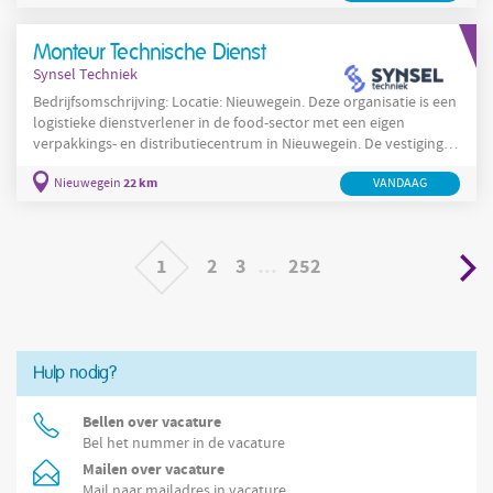
traditionele productiestappen om consistentie en kwaliteit te
waarborgen. Medewerkers voeren taken uit variërend van het
Monteur Technische Dienst
instellen en bedienen van machines tot kwaliteitscontroles,
Synsel Techniek
Bedrijfsomschrijving: Locatie: Nieuwegein. Deze organisatie is een
logistieke dienstverlener in de food-sector met een eigen
verpakkings- en distributiecentrum in Nieuwegein. De vestiging in
Nieuwegein bedient klanten in de food- en retailketen en werkt
22 km
Nieuwegein
VANDAAG
met meerdere productielijnen en magazijninstallaties. De locatie
beschikt over 3 tot 5 verpakkingslijnen, diverse transportbanden,
verpakkingsmachines en koel- en vriescellen en voert
batchgewijze verwerking en
1
2
3
…
252
Hulp nodig?
Bellen over vacature
Bel het nummer in de vacature
Mailen over vacature
Mail naar mailadres in vacature