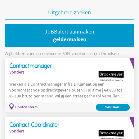
Uitgebreid zoeken
JoBBalert aanmaken
geldermalsen
Wij hebben voor jou gevonden: 3015
vacatures in geldermalsen
Contractmanager
Vonders
Werken als Contractmanager Infra & Klimaat bij een
vooraanstaande opdrachtgever Houten | Fulltime | €4.800 tot
€9.100 bruto per maand Wil jij een strategische rol vervullen
binnen de infrastructuur en klimaattechniek, waarbij je zorgt dat
18 km
Houten
VANDAAG
contracten en afspraken worden nagekomen? Ben jij een ervaren
adviseur met kennis van contractmanagement en heb je affiniteit
met techniek of juridische processen? Solliciteer dan via
Contract Coördinator
VONDERS op deze vacature Contractmanager voor
Vonders