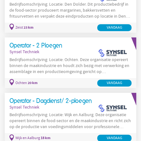
Bedrijfsomschrijving: Locatie: Den Dolder. Dit productiebedrijf in
de food-sector produceert margarines, bakkersvetten en
frituurvetten en verpakt deze eindproducten op locatie in Den
Dolder. De werkzaamheden richten zich op overpakken en
23 km
Zeist
VANDAAG
verpakken van eindproducten waarbij lange verpakkingslijnen
worden gebruikt en waar nauwkeurigheid en productveiligheid
centraal staan. De locatie beschikt over verpakkingslijnen die per
Operator - 2 Ploegen
casus aanzienlijk van lengte kunnen zijn en
Synsel Techniek
Bedrijfsomschrijving: Locatie: Ochten. Deze organisatie opereert
binnen de maakindustrie en houdt zich bezig met verwerking en
assemblage in een productieomgeving gericht op
voedselgerelateerde processen en aanverwante industrieën. De
20 km
Ochten
VANDAAG
organisatie legt nadruk op efficiëntie, kwaliteitsbewaking en
veilige werkprocessen en werkt volgens gestandaardiseerde
procedures voor productie en onderhoud. In Ochten worden
Operator - Dagdienst/ 2-ploegen
productielijnen en machines dagelijks bediend door kleine teams
Synsel Techniek
Bedrijfsomschrijving: Locatie: Wijk en Aalburg. Deze organisatie
opereert binnen de food-sector en de maakindustrie en richt zich
op de productie van voedingsmiddelen voor professionele
afnemers en consumenten in binnen- en buitenland. Het
18 km
Wijk en Aalburg
VANDAAG
productieproces omvat zowel geautomatiseerde lijnen als