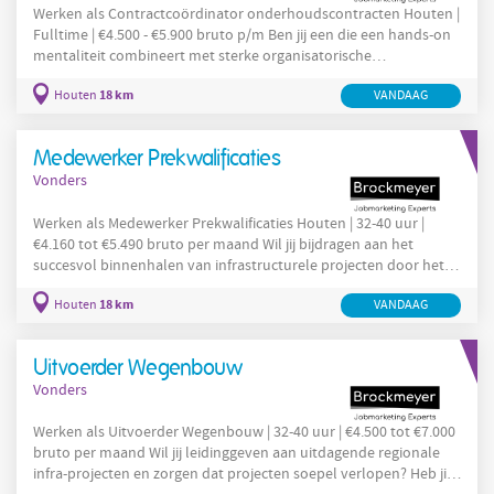
Werken als Contractcoördinator onderhoudscontracten Houten |
Fulltime | €4.500 - €5.900 bruto p/m Ben jij een die een hands-on
mentaliteit combineert met sterke organisatorische
vaardigheden? Heb jij ervaring met contractmanagement en wil
18 km
Houten
VANDAAG
je onderdeel worden van een organisatie waar vakmanschap en
eigenaarschap centraal staan? Solliciteer dan via VONDERS op
deze vacature voor Contractcoördinator bij onze opdrachtgever
Medewerker Prekwalificaties
in Houten. Over de opdrachtgever
Vonders
Werken als Medewerker Prekwalificaties Houten | 32-40 uur |
€4.160 tot €5.490 bruto per maand Wil jij bijdragen aan het
succesvol binnenhalen van infrastructurele projecten door het
zorgvuldig beheer van prekwalificatieprocedures? Heb jij ervaring
18 km
Houten
VANDAAG
met aanbestedingen en werk je secuur, georganiseerd en
proactief? Solliciteer dan via VONDERS op deze vacature voor
Medewerker Prekwalificaties in Houten. Over de opdrachtgever
Uitvoerder Wegenbouw
Onze opdrachtgever is een
Vonders
Werken als Uitvoerder Wegenbouw | 32-40 uur | €4.500 tot €7.000
bruto per maand Wil jij leidinggeven aan uitdagende regionale
infra-projecten en zorgen dat projecten soepel verlopen? Heb jij