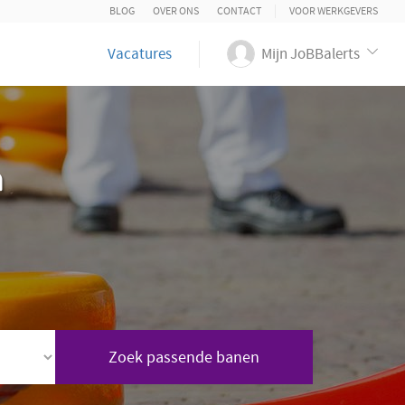
BLOG
OVER ONS
CONTACT
VOOR WERKGEVERS
Vacatures
Mijn JoBBalerts
n
Zoek passende banen