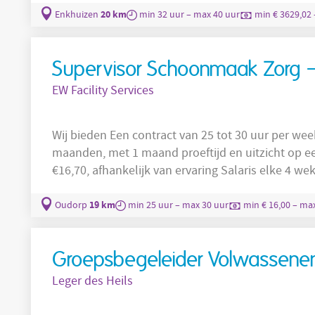
bioinformatics colleagues, you will help optimiz
20 km
Enkhuizen
min 32 uur – max 40 uur
min € 3629,02 
analysis results. This is how you contribute to the
Supervisor Schoonmaak Zorg 
EW Facility Services
Wij bieden Een contract van 25 tot 30 uur per week Een arbeidsovereenkomst van 8
maanden, met 1 maand proeftijd en uitzicht op een vast contract Ee
€16,70, afhankelijk van ervaring Salaris elke 4 weken (13 keer per jaar)
Reiskostenvergoeding 8% vakantiegeld en 5% eindejaarsuitkering 26 vakantiedagen bij een
fulltime dienstverband Een extra vrije dag op je verjaardag Trainingen en opleidingen om
19 km
Oudorp
min 25 uur – max 30 uur
min € 16,00 – max
jezelf verder te
Groepsbegeleider Volwassene
Leger des Heils