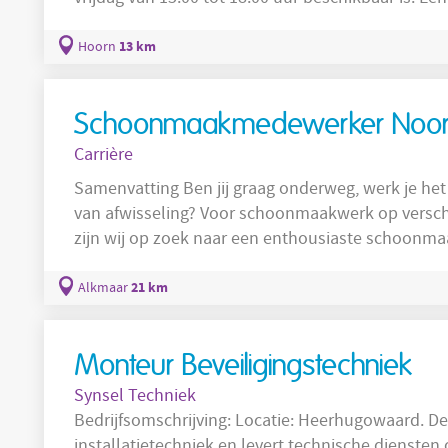
per week. Interesse? Bekijk de vacature en solliciteer! Over d
College in Hoorn zijn wij op zoek naar een tijde
13 km
Hoorn
iemand die graag de handen uit de mouwen steek
Schoonmaakmedewerker Noor
Carrière
Samenvatting Ben jij graag onderweg, werk je het
van afwisseling? Voor schoonmaakwerk op versch
zijn wij op zoek naar een enthousiaste schoonm
Over de functie Je gaat samen met een vaste collega op pad en bezoekt verschillende
locaties waar jullie verantwoordelijk zijn voor 
21 km
Alkmaar
precies hetzelfde te zijn. Voor het reizen tussen d
Monteur Beveiligingstechniek
Synsel Techniek
Bedrijfsomschrijving: Locatie: Heerhugowaard. Deze organisatie opereert binnen de
installatietechniek en levert technische diensten