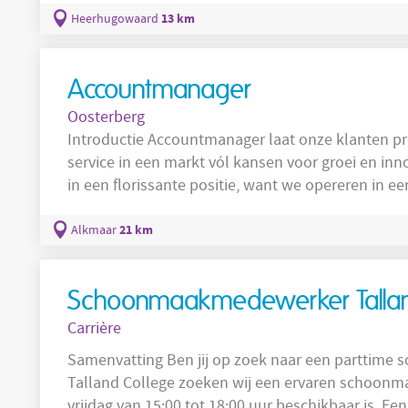
werk! Over de functie Als Docent Frans 2e graads geef je les aan de onderbouwklassen (1
13 km
Heerhugowaard
t/m 3) binnen het voortgezet onderwijs. Jij
Accountmanager
Oosterberg
Introductie Accountmanager laat onze klanten profiteren van betrokken persoonlijke
service in een markt vól kansen voor groei en innovatie. Koninklijke Oosterberg b
in een florissante positie, want we opereren in e
innovatie in domotica, elektrificering, transitie in
woningbouw, met steeds een belangrijke rol voor 
21 km
Alkmaar
tijd voor de elektrotechnische branche,
Schoonmaakmedewerker Tallan
Carrière
Samenvatting Ben jij op zoek naar een parttime
Talland College zoeken wij een ervaren schoon
vrijdag van 15:00 tot 18:00 uur beschikbaar is. Ee