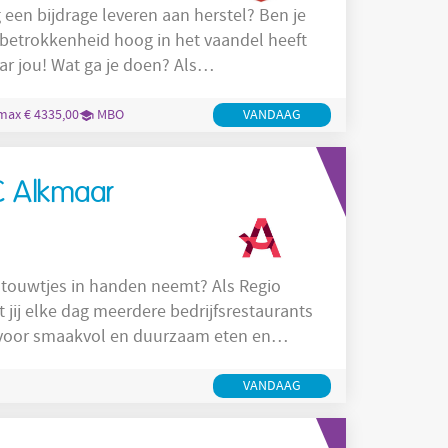
g een bijdrage leveren aan herstel? Ben je
 betrokkenheid hoog in het vaandel heeft
r jou! Wat ga je doen? Als
 voor de dagelijkse begeleiding aan onze
 complexe zorgvragen op meerdere
max € 4335,00
MBO
VANDAAG
g) waardoor
C Alkmaar
e touwtjes in handen neemt? Als Regio
 jij elke dag meerdere bedrijfsrestaurants
. Voor de regio Noord-Holland zoeken wij
plezier de touwtjes in handen neemt op
VANDAAG