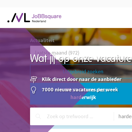
Actualiteit
Wat jij op onze vacatu
Uitgebreid zoeken
Klik direct door naar de aanbieder
7000 nieuwe vacatures per week
JoBBalert aanmaken
harderwijk
Hulp nodig?