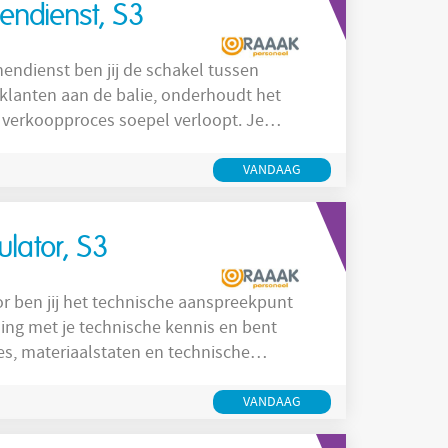
ndienst, S3
t klanten aan de balie, onderhoudt het
t verkoopproces soepel verloopt. Je
nager bij dagelijkse werkzaamheden. Dit
 van offertes en orders, voorraadbeheer
VANDAAG
ewaken van de
lator, S3
ing met je technische kennis en bent
es, materiaalstaten en technische
ertaalt technische vraagstukken naar
el verlopen. Je werkzaamheden zijn onder
VANDAAG
n,