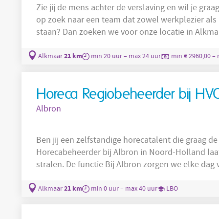
Zie jij de mens achter de verslaving en wil je graa
op zoek naar een team dat zowel werkplezier als
staan? Dan zoeken we voor onze locatie in Alkmaa
groepsbegeleider zorg jij - samen met collega’s -
volwassen deelnemers. Onze deelnemers hebben
21 km
Alkmaar
min 20 uur – max 24 uur
min € 2960,00 – 
gebieden (onder andere psychiatrie en verslavin
Horeca Regiobeheerder bij HV
Albron
Ben jij een zelfstandige horecatalent die graag d
Horecabeheerder bij Albron in Noord-Holland laat
stralen. De functie Bij Albron zorgen we elke dag voor smaakvol en duurzaam eten en
drinken op honderden locaties in heel Nederland
een zelfstandige Horeca Regiobeheerder die met 
21 km
Alkmaar
min 0 uur – max 40 uur
LBO