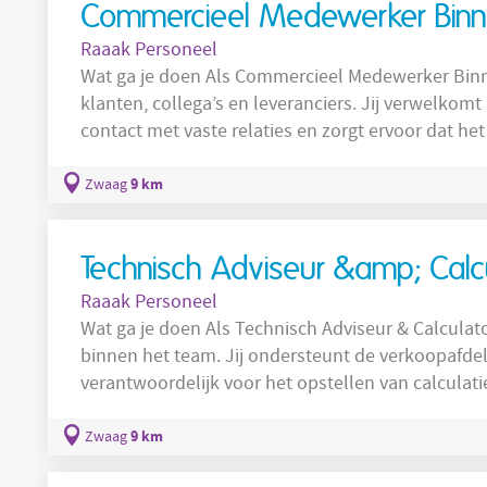
Commercieel Medewerker Binne
Raaak Personeel
Wat ga je doen Als Commercieel Medewerker Binnendienst ben jij de schakel tussen
klanten, collega’s en leveranciers. Jij verwelkom
contact met vaste relaties en zorgt ervoor dat he
ondersteunt accountmanagers en de vestigingsma
betekent onder andere het verwerken en opvolgen
9 km
Zwaag
samen met je collega’s in het magazijn én het b
Technisch Adviseur &amp; Calcu
Raaak Personeel
Wat ga je doen Als Technisch Adviseur & Calculator ben jij het technische aanspreekpunt
binnen het team. Jij ondersteunt de verkoopafdel
verantwoordelijk voor het opstellen van calculati
documentatie voor uiteenlopende projecten. Je v
heldere oplossingen en zorgt dat projecten soep
9 km
Zwaag
andere het maken van bouwfysische berekeninge