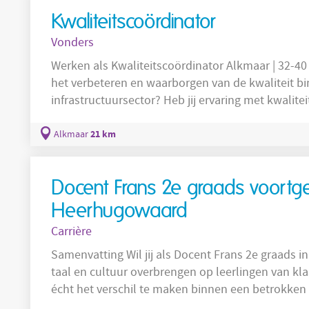
Kwaliteitscoördinator
Vonders
Werken als Kwaliteitscoördinator Alkmaar | 32-40 uur | tot € 5600,- p/m Wil jij bijdragen aan
het verbeteren en waarborgen van de kwaliteit b
infrastructuursector? Heb jij ervaring met kwali
procesverbeteringen? Solliciteer dan via VONDER
Kwaliteitscoördinator bij onze opdrachtgever in Noord-Holland. O
21 km
Alkmaar
Onze opdrachtgever is actief in de infrastructuur
Docent Frans 2e graads voortge
Heerhugowaard
Carrière
Samenvatting Wil jij als Docent Frans 2e graads
taal en cultuur overbrengen op leerlingen van klas
écht het verschil te maken binnen een betrokken 
voor een dynamische, parttime baan waar jouw pa