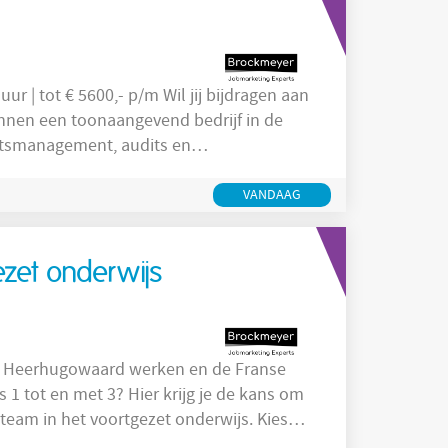
innen een toonaangevend bedrijf in de
teitsmanagement, audits en
S op deze vacature voor
ver de opdrachtgever
VANDAAG
zet onderwijs
 in Heerhugowaard werken en de Franse
 1 tot en met 3? Hier krijg je de kans om
team in het voortgezet onderwijs. Kies
ssie en expertise centraal staan. Goed