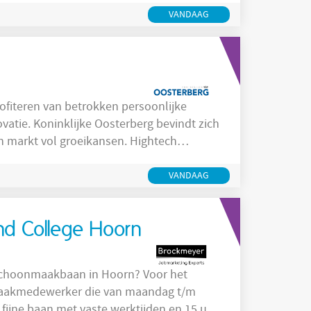
VANDAAG
evindt zich
en markt vol groeikansen. Hightech
 mobiliteit en een inhaalslag in
alles met een stekker. Het is een mooie
VANDAAG
d College Hoorn
 schoonmaakbaan in Hoorn? Voor het
maakmedewerker die van maandag t/m
n fijne baan met vaste werktijden en 15 uur