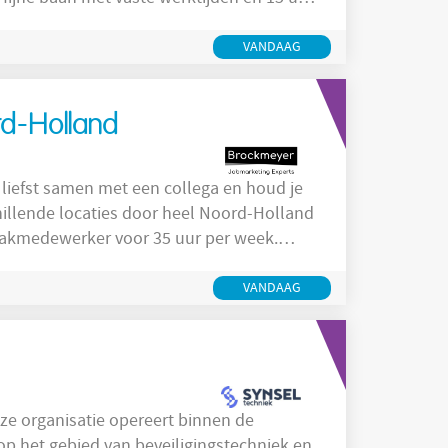
e functie Voor het Talland
lijke schoonmaakmedewerker. Ben jij
VANDAAG
t,
d-Holland
 liefst samen met een collega en houd je
illende locaties door heel Noord-Holland
aakmedewerker voor 35 uur per week.
de schoonmaak. Geen dag hoeft daardoor
VANDAAG
e
 op het gebied van beveiligingstechniek en