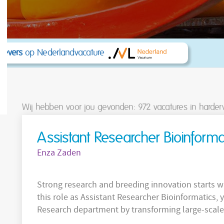
kgevers
op Nederlandvacature
Wij hebben voor jou gevonden: 972
vacatures in harder
Assistant Researcher Bioinforma
Enza Zaden
Strong research and breeding innovation starts wit
this role as Assistant Researcher Bioinformatics,
Research department by transforming large-scale
valuable insights for breeding programs. Working