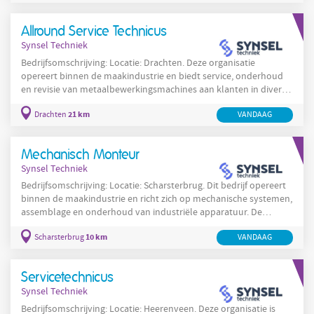
efficiëntie. In Sneek worden projectmatige inbedrijfstellingen en
servicewerkzaamheden uitgevoerd voor zowel nationale als
Allround Service Technicus
internationale opdrachtgevers. Deze
Synsel Techniek
Bedrijfsomschrijving: Locatie: Drachten. Deze organisatie
opereert binnen de maakindustrie en biedt service, onderhoud
en revisie van metaalbewerkingsmachines aan klanten in diverse
productieomgevingen in en rond Drachten. De organisatie heeft
21 km
Drachten
VANDAAG
een compacte en goed uitgeruste werkplaats in Drachten en
voert daarnaast werkzaamheden uit bij klanten op locatie.
Technische medewerkers voeren zowel mechanische als
Mechanisch Monteur
elektrische taken uit en richten zich op storingsanalyse,
Synsel Techniek
Bedrijfsomschrijving: Locatie: Scharsterbrug. Dit bedrijf opereert
binnen de maakindustrie en richt zich op mechanische systemen,
assemblage en onderhoud van industriële apparatuur. De
organisatie levert oplossingen voor geavanceerde
10 km
Scharsterbrug
VANDAAG
productieprocessen en streeft naar hoge betrouwbaarheid en
efficiency. In Scharsterbrug voert dit bedrijf werkzaamheden uit
aan productielijnen en machines, met een focus op het
Servicetechnicus
waarborgen van continuïteit en het minimaliseren van stilstand.
Synsel Techniek
Bedrijfsomschrijving: Locatie: Heerenveen. Deze organisatie is