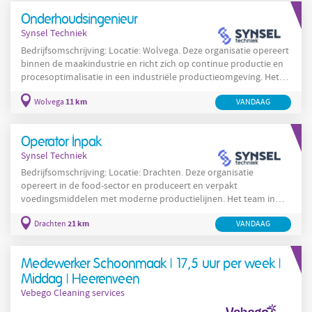
dienstverlening en kwalitatief onderhoud. In Heerenveen biedt
Onderhoudsingenieur
de organisatie technische oplossingen voor storingen en zorgt
Synsel Techniek
Bedrijfsomschrijving: Locatie: Wolvega. Deze organisatie opereert
binnen de maakindustrie en richt zich op continue productie en
procesoptimalisatie in een industriële productieomgeving. Het
bedrijf biedt technische en operationele functies waarbij
11 km
Wolvega
VANDAAG
onderhoud en efficiëntie centraal staan. De organisatie werkt
met multidisciplinaire teams om de betrouwbaarheid van
installaties te waarborgen en de productiekwaliteit te
Operator Inpak
verbeteren. In Wolvega ontstaan hierdoor kansen voor
Synsel Techniek
Bedrijfsomschrijving: Locatie: Drachten. Deze organisatie
opereert in de food-sector en produceert en verpakt
voedingsmiddelen met moderne productielijnen. Het team in
Drachten werkt in een praktijkgerichte maakindustrieomgeving
21 km
Drachten
VANDAAG
waar kwaliteit, hygiëne en veiligheid centraal staan. Medewerkers
bedienen geautomatiseerde verpakkingslijnen, voeren
kwaliteitscontroles uit en ondersteunen bij kleine technische
Medewerker Schoonmaak | 17,5 uur per week |
aanpassingen. De organisatie hanteert duidelijke procedures en
Middag | Heerenveen
Vebego Cleaning services