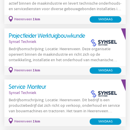
actief binnen de maakindustrie en levert technische onderhouds-
en servicediensten voor diverse gebouwgebonden installaties in
Heerenveen en omgeving. De organisatie ondersteunt klanten bij
1 km
Heerenveen
VANDAAG
het functioneren van klimaat-, elektrotechnische en
werktuigbouwkundige systemen en richt zich op
betrouwbaarheid en naleving van veiligheidsnormen. Technische
Projectleider Werktuigbouwkunde
teams voeren preventief en correctief onderhoud uit,
Synsel Techniek
Bedrijfsomschrijving: Locatie: Heerenveen. Deze organisatie
opereert binnen de maakindustrie en richt zich op de
ontwikkeling, installatie en het onderhoud van mechanische
systemen voor industriële klanten. De organisatie voert
1 km
Heerenveen
VANDAAG
technische projecten uit van ontwerp tot en met oplevering en
werkt voor opdrachtgevers in verschillende sectoren. De aanpak
is praktisch en projectmatig en legt nadruk op planning,
Service Monteur
kostenbewaking en het borgen van technische specificaties
Synsel Techniek
tijdens
Bedrijfsomschrijving: Locatie: Heerenveen. Dit bedrijf is een
productiebedrijf dat zich richt op verkoop, onderhoud en service
van bouwmachines en tractoren. Het team in Heerenveen
verzorgt zowel werkzaamheden in de werkplaats als service op
1 km
Heerenveen
VANDAAG
locatie. De organisatie levert praktische en technische
ondersteuning aan klanten en richt zich op betrouwbare