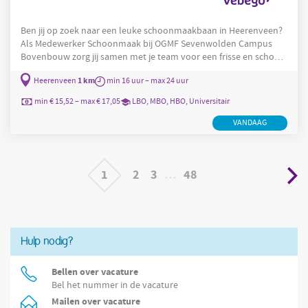
Ben jij op zoek naar een leuke schoonmaakbaan in Heerenveen?
Als Medewerker Schoonmaak bij OGMF Sevenwolden Campus
Bovenbouw zorg jij samen met je team voor een frisse en schone
schoolomgeving. ? Bij Vebego, een familiebedrijf met 80 jaar
1 km
Heerenveen
min 16 uur – max 24 uur
ervaring in de schoonmaak, krijg je de kans om echt verschil te
maken! Als Medewerker Schoonmaak bij onze klant OGMF
min € 15,52 – max € 17,05
LBO, MBO, HBO, Universitair
Sevenwolden Campus Bovenbouw in Heerenveen zorg jij ervoor
dat leerlingen en medewerkers elke dag in een schone omgeving
VANDAAG
kunnen werken.
1
2
3
…
48
Hulp nodig?
Bellen over vacature
Bel het nummer in de vacature
Mailen over vacature