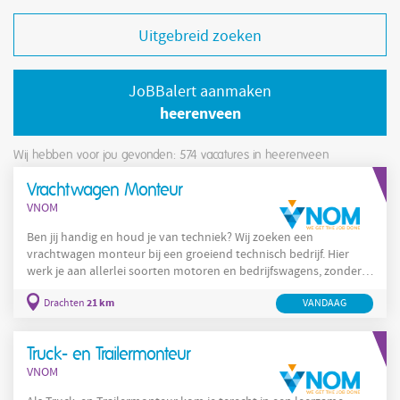
Uitgebreid zoeken
JoBBalert aanmaken
heerenveen
Wij hebben voor jou gevonden: 574
vacatures in heerenveen
Vrachtwagen Monteur
VNOM
Ben jij handig en houd je van techniek? Wij zoeken een
vrachtwagen monteur bij een groeiend technisch bedrijf. Hier
werk je aan allerlei soorten motoren en bedrijfswagens, zonder
dat ervaring met vrachtwagens vereist is. Uitvoeren van
21 km
Drachten
VANDAAG
motorrevisies; Onderhoud aan bedrijfswagens en trailers;
Opbouwen en onderhouden van trailers; Werken met
autotechniek en mobiele werktuigen. Salaris tussen €2.700 en
Truck- en Trailermonteur
€3.600 bruto per maand; 25 vakantiedagen;
VNOM