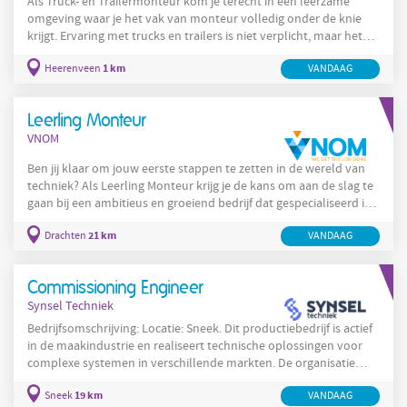
Als Truck- en Trailermonteur kom je terecht in een leerzame
omgeving waar je het vak van monteur volledig onder de knie
krijgt. Ervaring met trucks en trailers is niet verplicht, maar het
helpt wel. In jouw functie ga je aan de slag met uiteenlopende
1 km
Heerenveen
VANDAAG
werkzaamheden binnen een technisch bedrijf. Uitvoeren van
onderhoud aan bedrijfswagens; Opbouwen en onderhouden van
trailers; Stellen van diagnoses en oplossen van technische
Leerling Monteur
problemen; Controleren van
VNOM
Ben jij klaar om jouw eerste stappen te zetten in de wereld van
techniek? Als Leerling Monteur krijg je de kans om aan de slag te
gaan bij een ambitieus en groeiend bedrijf dat gespecialiseerd is
in bedrijfswagens en mobiele werktuigen. Je werkt in een
21 km
Drachten
VANDAAG
praktische omgeving waar leren en ontwikkelen centraal staan,
zodat jij jouw technische kennis en vaardigheden naar een hoger
niveau kunt tillen. APK-keuringen uitvoeren samen met ervaren
Commissioning Engineer
collega's en de fijne kneepjes van het vak
Synsel Techniek
Bedrijfsomschrijving: Locatie: Sneek. Dit productiebedrijf is actief
in de maakindustrie en realiseert technische oplossingen voor
complexe systemen in verschillende markten. De organisatie
werkt met multidisciplinaire teams en levert projecten van
19 km
Sneek
VANDAAG
ontwerp tot oplevering, met nadruk op kwaliteit, veiligheid en