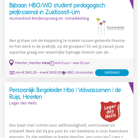
Bijbaan HBO/WO student pedagogisch
professional in Zuid(oost)-Lim
Humankind Kinderopvang en -ontwikkeling
Ben jij klaar om de koppeling te maken tussen geleerde theorie
en het werk in de praktijk, op de groepen? En wil jij vanuit jouw
expertise graag een wezenlijke bijdrage leveren aan de
ontwikkeling en veerkracht van de youtuber, bakker, danseres en
0 km
Heerlen, Heerlen
min 0 uur – max 32 uur
astronaut van de toekomst? Kom dan werken als pedagogisch
professional bij Humankind! Wij bieden een mooie,
min € 2641,00 – max € 3630,00
HBO, Universitair
VANDAAG
betekenisvolle (bij)baan bij jou in de buurt. Laat ons weten
wanneer je beschikbaar bent en samen bepalen wij dan jouw
werkrooster. Zo
Persoonlijk Begeleider Hbo | Volwassenen | de
Ruijs, Heerlen
Leger des Heils
Een baan met ruimte voor zelfstandigheid, vertrouwen en
initiatief. Werk dat bij jou past én van betekenis is voor kwetsbare
mensen. En dat midden in hartje Heerlen. Iets voor jou? Lees snel