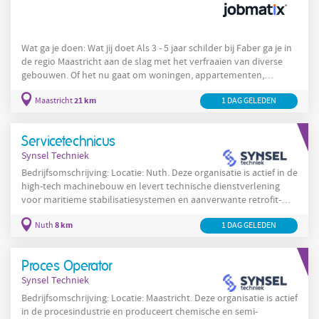
Wat ga je doen: Wat jij doet Als 3 - 5 jaar schilder bij Faber ga je in
de regio Maastricht aan de slag met het verfraaien van diverse
gebouwen. Of het nu gaat om woningen, appartementen,
scholen of kantoren, jij kent je vak en weet hoe je elk project tot
21 km
Maastricht
1 DAG GELEDEN
een strak eindresultaat brengt. Van schuren en plamuren tot
gronden, aflakken, kitten en houtrot behandelen, jij beheerst de
technieken tot in de puntjes. Je werkt met trots aan de details en
Servicetechnicus
levert vakwerk waar je echt achter
Synsel Techniek
Bedrijfsomschrijving: Locatie: Nuth. Deze organisatie is actief in de
high-tech machinebouw en levert technische dienstverlening
voor maritieme stabilisatiesystemen en aanverwante retrofit-
projecten. De organisatie voert installatie-, onderhouds- en
8 km
Nuth
1 DAG GELEDEN
reparatiewerkzaamheden uit en biedt ondersteuning aan
scheepswerven en operators bij complexe technische
vraagstukken. In de werkomgeving in Nuth wordt van
Proces Operator
serviceteams verwacht dat zij klantgericht en technisch
Synsel Techniek
onderlegd
Bedrijfsomschrijving: Locatie: Maastricht. Deze organisatie is actief
in de procesindustrie en produceert chemische en semi-