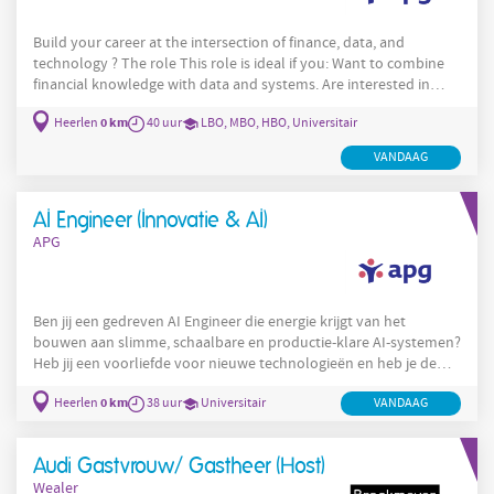
Build your career at the intersection of finance, data, and
technology ? The role This role is ideal if you: Want to combine
financial knowledge with data and systems. Are interested in
developing a technical skillset within asset management. Like to
0 km
Heerlen
40 uur
LBO, MBO, HBO, Universitair
work in a dynamic, operational environment with real business
impact. As an SMF Associate, you are responsible for ensuring the
VANDAAG
availability, accuracy, and consistency of financial instrument
and
AI Engineer (Innovatie & AI)
APG
Ben jij een gedreven AI Engineer die energie krijgt van het
bouwen aan slimme, schaalbare en productie-klare AI-systemen?
Heb jij een voorliefde voor nieuwe technologieën en heb je de
nodige ervaring met Artificial Intelligence, GenAI en/of AgenticAI?
0 km
Heerlen
38 uur
Universitair
VANDAAG
Dan is dit de kans die je zoekt. Functieomschrijving In deze rol
ontwerp, ontwikkel en deploy je AI-oplossingen die echte waarde
creëren. Je werkt samen met multidisciplinaire teams om
Audi Gastvrouw/ Gastheer (Host)
complexe businessvraagstukken te
Wealer