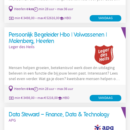
even verder. Wat ga je doen? Klaar voor verantwoordelijkheid én
0 km
Heerlen
min 28 uur – max 36 uur
vrijheid in hartje Heerlen? Onze beschermde woonvoorziening,
Domus de Ruijs, is een (t)huis voor de meest kwetsbare mensen
min € 3498,00 – max € 52616,00
HBO
VANDAAG
in onze samenleving. Onze deelnemers (zo noemen wij onze
cliënten) kampen namelijk met: een dak-
Persoonlijk Begeleider Hbo | Volwassenen |
Molenberg, Heerlen
Leger des Heils
Mensen helpen groeien, betekenisvol werk doen én uitdaging
beleven in een functie die bij jouw leven past. Interessant? Lees
snel even verder. Wat ga je doen? kwetsbare mensen helpen om
stap voor stap hun eigen berg te beklimmen, zodat zij weer
0 km
Heerlen
min 28 uur – max 36 uur
uitzicht krijgen en de regie over hun leven in handen nemen. Jij
staat deze mensen bij, op de welbekende plek in Zuid-Limburg:
min € 3498,00 – max € 5216,00
HBO
VANDAAG
Molenberg. Onze beschermde woonvoorziening ligt daar
letterlijk op het topje van de berg, naast de
Data Steward – Finance, Data & Technology
APG