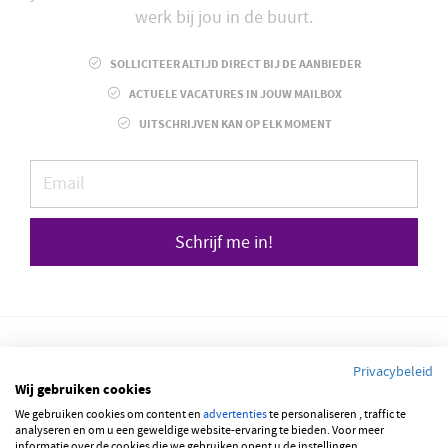
werk bij jou in de buurt.
SOLLICITEER ALTIJD DIRECT BIJ DE AANBIEDER
ACTUELE VACATURES IN JOUW MAILBOX
UITSCHRIJVEN KAN OP ELK MOMENT
Schrijf me in!
Privacybeleid
Wij gebruiken cookies
© 2026 JOBBSQUARE
We gebruiken cookies om content en
advertenties
te personaliseren , traffic te
analyseren en om u een geweldige website-ervaring te bieden. Voor meer
informatie over de cookies die we gebruiken opent u de instellingen.