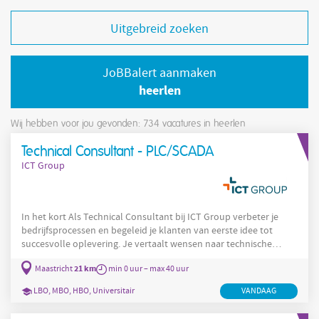
Uitgebreid zoeken
JoBBalert aanmaken
heerlen
Wij hebben voor jou gevonden: 734
vacatures in heerlen
Technical Consultant - PLC/SCADA
ICT Group
In het kort Als Technical Consultant bij ICT Group verbeter je
bedrijfsprocessen en begeleid je klanten van eerste idee tot
succesvolle oplevering. Je vertaalt wensen naar technische
oplossingen, stelt scope en planning op en bewaakt de
21 km
Maastricht
min 0 uur – max 40 uur
voortgang. Samen met collega’s en externe partners realiseer je
projecten die écht impact maken. Daarnaast draag je bij aan
LBO, MBO, HBO, Universitair
VANDAAG
project- en changemanagement en coach je junior teamleden. Je
werkt binnen de unit Industry aan uitdagende industriële