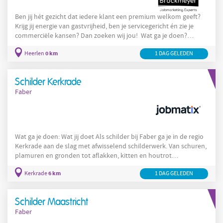
Ben jij hét gezicht dat iedere klant een premium welkom geeft?
Krijg jij energie van gastvrijheid, ben je servicegericht én zie je
commerciële kansen? Dan zoeken wij jou! Wat ga je doen?
Als Audi Gastvrouw/Gastheer ben jij het visitekaartje van onze
0 km
Heerlen
1 DAG GELEDEN
showroom in Heerlen. Je ontvangt klanten met oprechte
aandacht, zorgt voor een perfecte eerste indruk en begeleidt hen
tijdens hun bezoek. Daarnaast adviseer je klanten over
Schilder Kerkrade
autoverzekeringen en zorg je voor een correcte administratieve
Faber
Wat ga je doen: Wat jij doet Als schilder bij Faber ga je in de regio
Kerkrade aan de slag met afwisselend schilderwerk. Van schuren,
plamuren en gronden tot aflakken, kitten en houtrot
behandelen, jij kent je vak. Of jij nu een monumentaal pand in
6 km
Kerkrade
1 DAG GELEDEN
oude glorie herstelt of aan de slag gaat met
nieuwbouwprojecten in de buurt: jij levert een resultaat waar je
trots op bent. Een verantwoordelijke rol dus, waarin jij:
Schilder Maastricht
Zelfstandig en in teamverband werkt aan diverse schilder- en
Faber