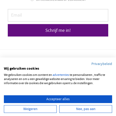
Schrijf me in!
Privacybeleid
Wij gebruiken cookies
© 2026 JOBBSQUARE
We gebruiken cookies om content en
advertenties
te personaliseren , traffic te
analyseren en om u een geweldige website-ervaring te bieden. Voor meer
informatie over de cookies die we gebruiken opent u de instellingen.
NEDERLANDS
ENGLISH
Accepteer alles
Weigeren
Nee, pas aan