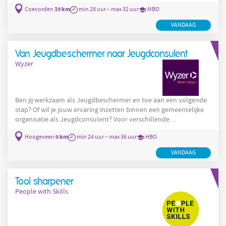
zoek naar een Administratief – Secretarieel Medewerker voor 28
19 km
Coevorden
min 28 uur – max 32 uur
MBO
tot 32 uur per week . In deze veelzijdige functie ondersteun je
teammanagers en collega’s, houd je processen soepel draaiende
VANDAAG
en lever je een belangrijke bijdrage aan een goed georganiseerde
dienstverlening. Spreekt deze afwisselende
Van Jeugdbeschermer naar Jeugdconsulent
Wyzer
Ben jij werkzaam als Jeugdbeschermer en toe aan een volgende
stap? Of wil je jouw ervaring inzetten binnen een gemeentelijke
organisatie als Jeugdconsulent? Voor verschillende
opdrachtgevers zijn wij op zoek naar professionals die zich willen
0 km
Hoogeveen
min 24 uur – max 36 uur
HBO
inzetten voor de veiligheid en ontwikkeling van kinderen en
gezinnen. Vanuit jouw expertise kijken we samen naar de
VANDAAG
opdracht die het beste bij jou past. Benieuwd naar de
mogelijkheden? Lees dan snel verder!
Tool sharpener
People with Skills