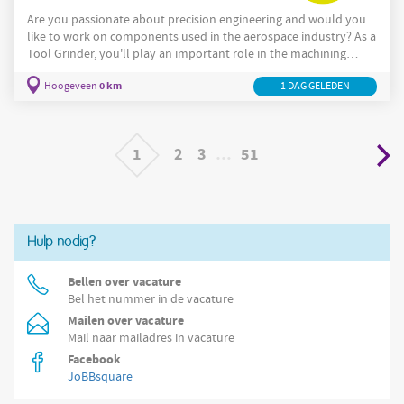
Are you passionate about precision engineering and would you
like to work on components used in the aerospace industry? As a
Tool Grinder, you'll play an important role in the machining
process by ensuring cutting tools are manufactured, maintained
0 km
Hoogeveen
1 DAG GELEDEN
and optimised to the highest standards. If you currently work as
a CNC Machinist and are looking to specialise further, this could
be an excellent next step in your career. Organisatie Our client is a
leading aerospace manufacturer
1
2
3
…
51
Hulp nodig?
Bellen over vacature
Bel het nummer in de vacature
Mailen over vacature
Mail naar mailadres in vacature
Facebook
JoBBsquare