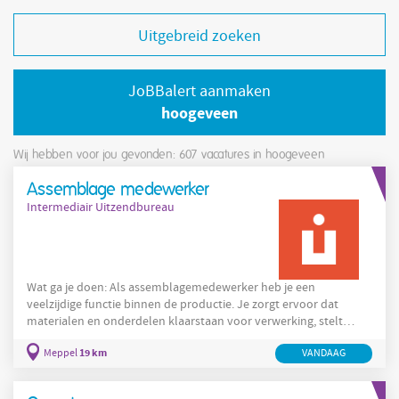
Uitgebreid zoeken
JoBBalert aanmaken
hoogeveen
Wij hebben voor jou gevonden: 607
vacatures in hoogeveen
Assemblage medewerker
Intermediair Uitzendbureau
Wat ga je doen: Als assemblagemedewerker heb je een
veelzijdige functie binnen de productie. Je zorgt ervoor dat
materialen en onderdelen klaarstaan voor verwerking, stelt
machines in en ondersteunt bij het samenstellen van
19 km
Meppel
VANDAAG
eindproducten. Aan de hand van technische tekeningen werk je
nauwkeurig aan kwalitatieve metaalproducten. Geen dag is
hetzelfde, omdat je betrokken bent bij verschillende onderdelen