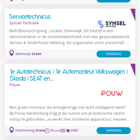
elektrotechnische storingen. In Hoogeveen richt deze organisatie
zich op het ondersteunen van klanten met betrouwbare service
Servicetechnicus
en vakkundig onderhoud. De dagelijkse werkzaamheden
Synsel Techniek
Bedrijfsomschrijving: Locatie: Steenwijk. Dit bedrijf is een
dienstverlener in de installatietechniek met een gespecialiseerde
Service & Onderhoud afdeling. De organisatie voert preventief en
correctief onderhoud uit en levert 24 uur per dag service aan
25 km
Steenwijk
VANDAAG
klanten in de aangegeven regio. In Steenwijk is een team actief
dat technische installaties onderhoudt en acute storingen oplost
volgens onderhoudscontracten. De technische dienst werkt
1e Autotechnicus | 1e Automonteur Volkswagen |
voornamelijk met
Škoda | SEAT en...
Pouw
Ben jij een monteur die energie krijgt van écht uitdagend werk?
Bij Pouw Hardenberg krijg je de ruimte om je technische talent
volop te gebruiken. Je werkt met moderne apparatuur, nieuwe
technologieën én een hecht team dat voor elkaar klaarstaat.
19 km
Hardenberg
38 uur
MBO
VANDAAG
Onze vestiging in Hardenberg is klein genoeg om elkaar goed te
kennen, maar groot genoeg voor afwisselend en technisch