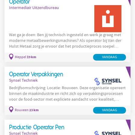
Operator
van het productieproces. Je werkzaamheden bestaan onder
Intermediair Uitzendbureau
andere uit:
Wat ga je doen: Ben jij technisch ingesteld en werk je graag met
moderne metaalbewerkingsmachines? Als operator bij Van der
Hulst Metaal zorg je ervoor dat het productieproces soepel
verloopt. Je combineert het bedienen van machines met
19 km
Meppel
VANDAAG
voorbereidende werkzaamheden en ondersteunt waar nodig bij
het lasproces. Als operator ben je verantwoordelijk voor het
instellen, opstarten en bedienen van verschillende
Operator Verpakkingen
metaalbewerkingsmachines. Je werkt onder andere met
Synsel Techniek
zaagmachines,
Bedrijfsomschrijving: Locatie: Rouveen. Deze organisatie opereert
binnen de maakindustrie en richt zich op verpakkingsprocessen
voor de food-sector met expliciete aandacht voor kwaliteit,
hygiëne en veilige werkwijzen. In Rouveen wordt gewerkt in een
23 km
Rouveen
VANDAAG
georganiseerde productieomgeving met moderne
verpakkingslijnen en een nadruk op procesoptimalisatie en
documentatie. De werkomgeving stimuleert praktijkgerichte
Productie Operator Pen
ontwikkeling en biedt medewerkers de mogelijkheid om
Synsel Techniek
technische