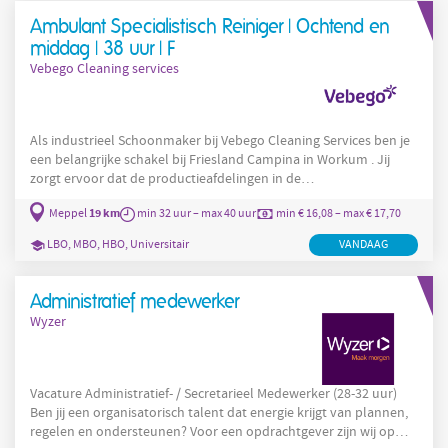
uitdagend werk. Je werkt voor vaste klanten uit de regio, die je
Ambulant Specialistisch Reiniger | Ochtend en
na een tijdje gewoon bij naam kent. Samen zorgen we
middag | 38 uur | F
Vebego Cleaning services
Als industrieel Schoonmaker bij Vebego Cleaning Services ben je
een belangrijke schakel bij Friesland Campina in Workum . Jij
zorgt ervoor dat de productieafdelingen in de
voedselverwerkingsindustrie schoon en veilig blijven. Dit draagt
19 km
Meppel
min 32 uur – max 40 uur
min € 16,08 – max € 17,70
bij aan de voedselveiligheid en de gezondheid van de
consumenten. Een uitdagende rol met veel
LBO, MBO, HBO, Universitair
VANDAAG
verantwoordelijkheid! Bij Vebego Cleaning Services krijg je de
kans om een belangrijke bijdrage te leveren aan een hygiënische
werkomgeving bij
Administratief medewerker
Wyzer
Vacature Administratief- / Secretarieel Medewerker (28-32 uur)
Ben jij een organisatorisch talent dat energie krijgt van plannen,
regelen en ondersteunen? Voor een opdrachtgever zijn wij op