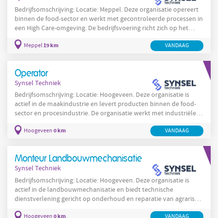
Bedrijfsomschrijving: Locatie: Meppel. Deze organisatie opereert
binnen de food-sector en werkt met gecontroleerde processen in
een High Care-omgeving. De bedrijfsvoering richt zich op het
produceren van hoogwaardige producten met strikte aandacht
19 km
Meppel
VANDAAG
voor hygiëne, procesveiligheid en kwaliteitsborging. Het bedrijf
hanteert gestandaardiseerde werkwijzen en protocollen om
besmettingsrisico's te minimaliseren en continuïteit in productie
Operator
te waarborgen. Medewerkers dragen bij
Synsel Techniek
Bedrijfsomschrijving: Locatie: Hoogeveen. Deze organisatie is
actief in de maakindustrie en levert producten binnen de food-
sector en procesindustrie. De organisatie werkt met industriële
productielijnen en richt zich op het waarborgen van consistentie
0 km
Hoogeveen
VANDAAG
en hoge kwaliteitsnormen. Werken gebeurt in een
productieomgeving waar veiligheid en voedselveiligheid
essentieel zijn en waar medewerkers samenwerken om
Monteur Landbouwmechanisatie
processen efficiënt te laten verlopen. De werkzaamheden vragen
Synsel Techniek
om
Bedrijfsomschrijving: Locatie: Hoogeveen. Deze organisatie is
actief in de landbouwmechanisatie en biedt technische
dienstverlening gericht op onderhoud en reparatie van agrarisch
materieel. De organisatie werkt praktijkgericht en legt de nadruk
0 km
Hoogeveen
VANDAAG
op het oplossen van mechanische, hydraulische en