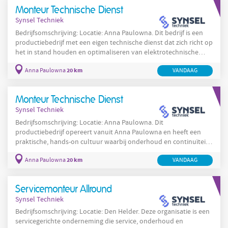
gewaarborgd blijft. Je komt te werken in een productieomgeving
Monteur Technische Dienst
waar samenwerking met productie- en
Synsel Techniek
Bedrijfsomschrijving: Locatie: Anna Paulowna. Dit bedrijf is een
productiebedrijf met een eigen technische dienst dat zich richt op
het in stand houden en optimaliseren van elektrotechnische
installaties binnen de productieomgeving. De technische dienst
20 km
Anna Paulowna
VANDAAG
voert dagelijks onderhoud, storingsdiagnose en kleine
aanpassingen uit aan elektrotechnische systemen en werkt nauw
samen met de productie- en engineeringafdelingen. De locatie in
Monteur Technische Dienst
Anna Paulowna heeft een operationele
Synsel Techniek
Bedrijfsomschrijving: Locatie: Anna Paulowna. Dit
productiebedrijf opereert vanuit Anna Paulowna en heeft een
praktische, hands-on cultuur waarbij onderhoud en continuïteit
van processen centraal staan. De technische dienst in Anna
20 km
Anna Paulowna
VANDAAG
Paulowna is verantwoordelijk voor het dagelijkse onderhoud en
voor het snel oplossen van storingen aan uiteenlopende
productiemachines en installaties. De werkzaamheden richten
Servicemonteur Allround
zich op zowel mechanisch als elektrisch onderhoud en omvatten
Synsel Techniek
Bedrijfsomschrijving: Locatie: Den Helder. Deze organisatie is een
servicegerichte onderneming die service, onderhoud en