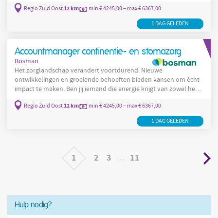
opbouwen van duurzame relaties als het aantrekken van nieuwe
12 km
Regio Zuid Oost
min € 4245,00 – max € 6367,00
klanten? Heb je affiniteit met zorg, bijvoorbeeld als continentie-
of stomaverpleegkundige, en beschik je over commercieel
1 DAG GELEDEN
talent? Dan zijn wij op zoek naar jou als onze nieuwe
Accountmanager voor continentie- en stomazorg in regio Zuid-
Oost Nederland!
Accountmanager continentie- en stomazorg
Bosman
Het zorglandschap verandert voortdurend. Nieuwe
ontwikkelingen en groeiende behoeften bieden kansen om écht
impact te maken. Ben jij iemand die energie krijgt van zowel het
opbouwen van duurzame relaties als het aantrekken van nieuwe
12 km
Regio Zuid Oost
min € 4245,00 – max € 6367,00
klanten? Heb je affiniteit met zorg, bijvoorbeeld als continentie-
of stomaverpleegkundige, en beschik je over commercieel
1 DAG GELEDEN
talent? Dan zijn wij op zoek naar jou als onze nieuwe
Accountmanager voor continentie- en stomazorg in regio Zuid-
Oost Nederland!
1
2
3
…
11
Hulp nodig?