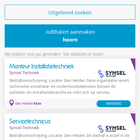
Uitgebreid zoeken
JoBBalert aanmaken
hoorn
Wij hebben voor jou gevonden: 130
vacatures in hoorn
Monteur Installatietechniek
Synsel Techniek
Bedrijfsomschrijving: Locatie: Den Helder. Deze organisatie levert
technische installatie- en onderhoudsdiensten binnen de
utiliteits- en installatiebranche en richt zich op service,
onderhoud en projectmatig werk voor zakelijke opdrachtgevers.
8 km
Den Helder
VANDAAG
De werkzaamheden omvatten onder meer het uitvoeren van
onderhoudscontracten, projectuitvoering en het optimaliseren
van gebouwgebonden installatie- en comfortsystemen. De
Servicetechnicus
organisatie werkt in projecten waarbij teams bestaan uit
Synsel Techniek
Bedrijfsomschrijving: Locatie: Den Helder. Dit bedrijf is actief in de