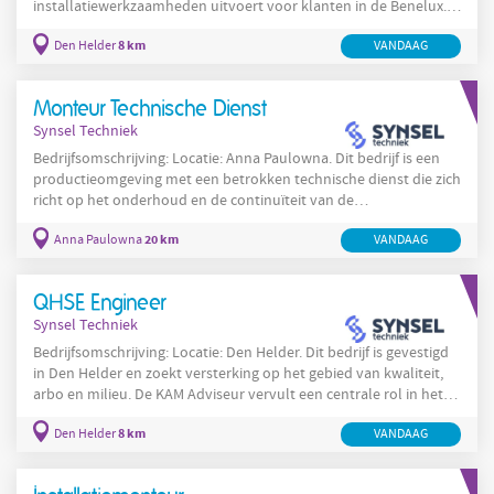
installatiewerkzaamheden uitvoert voor klanten in de Benelux.
Het bedrijf richt zich op het leveren van snelle en betrouwbare
8 km
Den Helder
VANDAAG
service en het minimaliseren van storings- en uitvaltijd bij haar
klanten. Vanuit een werkplaats en mobiele serviceteams wordt
gewerkt aan inbedrijfstelling, preventief onderhoud en reparatie
Monteur Technische Dienst
van technische installaties en
Synsel Techniek
Bedrijfsomschrijving: Locatie: Anna Paulowna. Dit bedrijf is een
productieomgeving met een betrokken technische dienst die zich
richt op het onderhoud en de continuïteit van de
productieprocessen in Anna Paulowna. De technische dienst
20 km
Anna Paulowna
VANDAAG
ondersteunt de operationele lijnen en werkt aan het voorkomen
en verhelpen van storingen om de levering aan klanten te
waarborgen. De organisatie in Anna Paulowna zoekt een
QHSE Engineer
allround monteur die zelfstandig en in teamverband kan werken
Synsel Techniek
en
Bedrijfsomschrijving: Locatie: Den Helder. Dit bedrijf is gevestigd
in Den Helder en zoekt versterking op het gebied van kwaliteit,
arbo en milieu. De KAM Adviseur vervult een centrale rol in het
opzetten, implementeren en bewaken van het KAM-beleid
8 km
Den Helder
VANDAAG
binnen een productieomgeving. De organisatie werkt met
operationele teams en verwacht dat de KAM Adviseur zowel
zelfstandig als in teamverband kan acteren en daarbij nauw