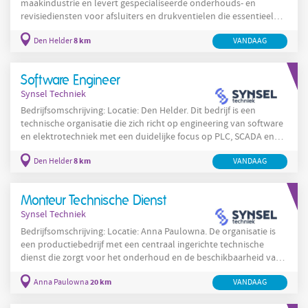
maakindustrie en levert gespecialiseerde onderhouds- en
revisiediensten voor afsluiters en drukventielen die essentieel
zijn voor veilige leidingnetwerken en procesinstallaties. Het
8 km
Den Helder
VANDAAG
bedrijf voert zowel preventief als correctief onderhoud uit en
richt zich op kwaliteit, veiligheid en certificering van apparatuur.
Werk wordt uitgevoerd in een goed georganiseerde mechanische
Software Engineer
werkplaats en op
Synsel Techniek
Bedrijfsomschrijving: Locatie: Den Helder. Dit bedrijf is een
technische organisatie die zich richt op engineering van software
en elektrotechniek met een duidelijke focus op PLC, SCADA en
HMI oplossingen. De organisatie ontwikkelt en onderhoudt
8 km
Den Helder
VANDAAG
besturingssoftware en bedient klanten vanuit een
productieomgeving en technische projecten. In Den Helder werkt
het team aan het ontwerpen, programmeren en testen van
Monteur Technische Dienst
besturingssystemen die in industriële installaties worden
Synsel Techniek
Bedrijfsomschrijving: Locatie: Anna Paulowna. De organisatie is
een productiebedrijf met een centraal ingerichte technische
dienst die zorgt voor het onderhoud en de beschikbaarheid van
productieinstallaties. De technische dienst houdt zich bezig met
20 km
Anna Paulowna
VANDAAG
het preventief en correctief onderhoud van machines en
installaties waardoor de continuïteit van het productieproces