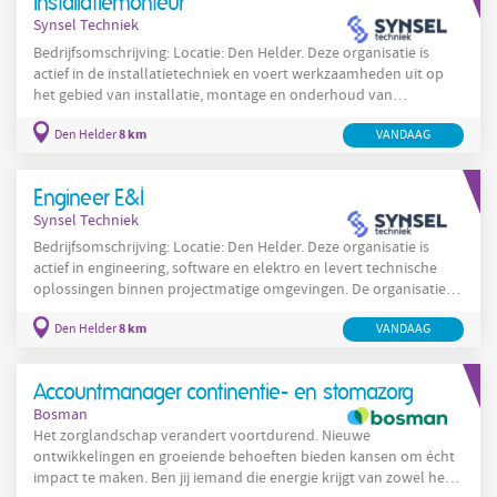
Installatiemonteur
samenwerkt met afdelingen zoals productie, engineering
Synsel Techniek
Bedrijfsomschrijving: Locatie: Den Helder. Deze organisatie is
actief in de installatietechniek en voert werkzaamheden uit op
het gebied van installatie, montage en onderhoud van
technische systemen. De organisatie richt zich op het leveren van
8 km
Den Helder
VANDAAG
betrouwbare installatiediensten en werkt projectmatig en in
serviceopdrachten voor uiteenlopende klanten. In Den Helder
werkt deze organisatie met vakmensen die servicegericht en
Engineer E&I
oplossingsgericht te werk gaan. De werkzaamheden
Synsel Techniek
Bedrijfsomschrijving: Locatie: Den Helder. Deze organisatie is
actief in engineering, software en elektro en levert technische
oplossingen binnen projectmatige omgevingen. De organisatie
werkt vanuit Den Helder en richt zich op het ontwerpen en
8 km
Den Helder
VANDAAG
realiseren van elektrotechnische en softwarematige oplossingen
voor industriële toepassingen. De cultuur is gericht op
samenwerken, kwaliteit en een praktische aanpak van technische
Accountmanager continentie- en stomazorg
vraagstukken. Projectteams bestaan uit
Bosman
Het zorglandschap verandert voortdurend. Nieuwe
ontwikkelingen en groeiende behoeften bieden kansen om écht
impact te maken. Ben jij iemand die energie krijgt van zowel het