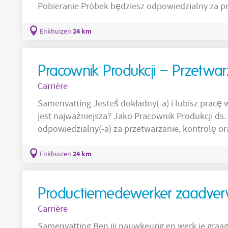
Pobieranie Próbek będziesz odpowiedzialny za pr
próbek nasion, wspierając sprawny i niezawodny 
Jako Specjalista ds. Operacyjnych – Pobieranie
24 km
Enkhuizen
pobieranie, rejestrowanie, przechowywanie, prz
Pracownik Produkcji – Przetwa
Carrière
Samenvatting Jesteś dokładny(-a) i lubisz pracę
jest najważniejsza? Jako Pracownik Produkcji ds
odpowiedzialny(-a) za przetwarzanie, kontrolę oraz
się do powstawania produktu najwyższej jakości. Over de functie Ja
ds. Przetwarzania Nasion będziesz odpowiedzialn
24 km
Enkhuizen
kontrolę partii nasion. Pracujesz zgodnie z
Productiemedewerker zaadver
Carrière
Samenvatting Ben jij nauwkeurig en werk je graa