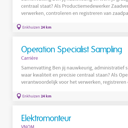
centraal staat? Als Productiemedewerker Zaadver
verwerken, controleren en registreren van zaadpart
aan een hoogwaardig eindproduct. Over de functie Als Productiemedewer
Zaadverwerking zorg je ervoor dat zaadpartijen o
24 km
Enkhuizen
gecontroleerd. Je werkt volgens vaste werkinstru
Operation Specialist Sampling
Carrière
Samenvatting Ben jij nauwkeurig, administratief 
waar kwaliteit en precisie centraal staan? Als Op
verantwoordelijk voor het verwerken, registrere
je bij aan een betrouwbaar en efficiënt samplingproces. Ov
Specialist Sampling ben je verantwoordelijk voor 
24 km
Enkhuizen
opslaan, behandelen en verzenden van zaadsamp
Elektromonteur
VNOM