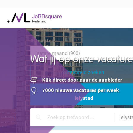
Actualiteit
Wat jij op onze vacatu
Uitgebreid zoeken
Klik direct door naar de aanbieder
7000 nieuwe vacatures per week
JoBBalert aanmaken
lelystad
Hulp nodig?