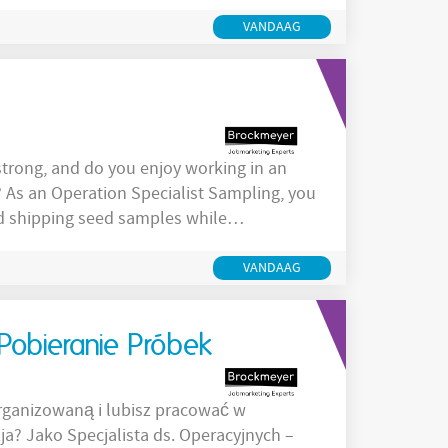
unctie As a Seed Processing
batches are processed and inspected
VANDAAG
 work
strong, and do you enjoy working in an
 As an Operation Specialist Sampling, you
and shipping seed samples while
er de functie As an Operation
orrect sampling, registration, storage,
VANDAAG
 Pobieranie Próbek
rganizowaną i lubisz pracować w
ja? Jako Specjalista ds. Operacyjnych –