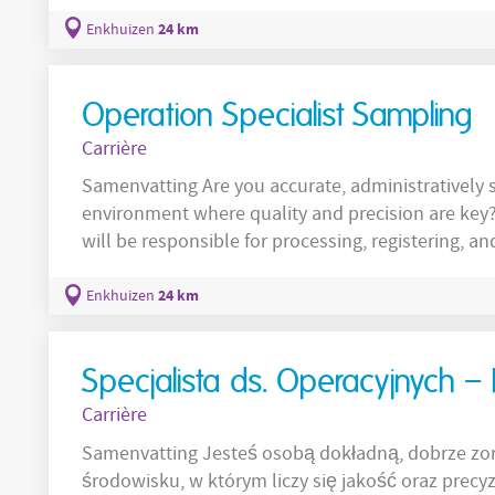
important contribution to a high-quality final product. Over de f
Production Employee, you will ensure that seed 
24 km
Enkhuizen
correctly. You will work according to established
Operation Specialist Sampling
Carrière
Samenvatting Are you accurate, administratively 
environment where quality and precision are key?
will be responsible for processing, registering, 
contributing to a reliable and efficient sampling process. Ov
Specialist Sampling, you are responsible for the c
24 km
Enkhuizen
handling, and shipment of seed samples. You
Specjalista ds. Operacyjnych –
Carrière
Samenvatting Jesteś osobą dokładną, dobrze zo
środowisku, w którym liczy się jakość oraz precyz