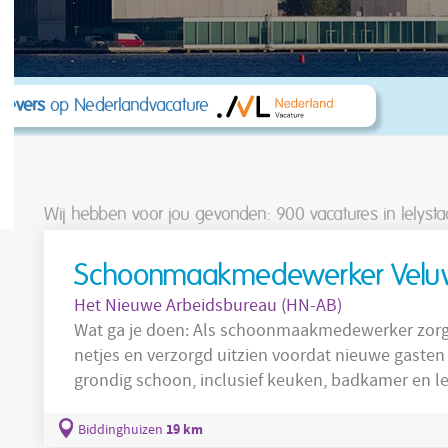
kgevers
op Nederlandvacature
Wij hebben voor jou gevonden: 900
vacatures in lelyst
Schoonmaakmedewerker Vel
Het Nieuwe Arbeidsbureau (HN-AB)
Wat ga je doen: Als schoonmaakmedewerker zorg jij ervoor dat de vakantiewoningen er
netjes en verzorgd uitzien voordat nieuwe gasten arriveren. Je maakt d
grondig schoon, inclusief keuken, badkamer en leefruimtes Je versc
bedden op Je controleert of alles in orde is en signaleert eventuele bijzonderheden Je
werkt zelfstandig of samen met collega’s om alles op tijd kla
19 km
Biddinghuizen