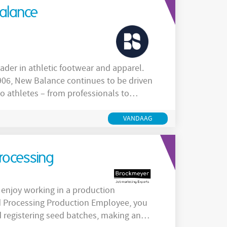
alance
 that a better fit
committed to offering a wide range of
VANDAAG
rocessing
 enjoy working in a production
d Processing Production Employee, you
nd registering seed batches, making an