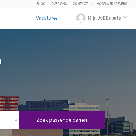
BLOG
OVER ONS
CONTACT
VOOR WERKGEVERS
Vacatures
Mijn JoBBalerts
n
Zoek passende banen