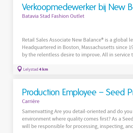
Verkoopmedewerker bij New B
Batavia Stad Fashion Outlet
Retail Sales Associate New Balance® is a global leader in athletic footwear and apparel.
Headquartered in Boston, Massachusetts since 1906, New Balance continues to be driven
by the relentless desire to improve. All in service to athletes – from professionals to
amateurs – to help improve their personal best. New Balance believes
means better performance, which is why they are 
4 km
Lelystad
sizes and widths – from
Production Employee – Seed P
Carrière
Samenvatting Are you detail-oriented and do you
environment where quality comes first? As a See
will be responsible for processing, inspecting, a