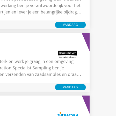
werking ben je verantwoordelijk voor het
ijen en lever je een belangrijke bijdrage
ker
p de juiste manier worden verwerkt en
VANDAAG
cties
sterk en werk je graag in een omgeving
eration Specialist Sampling ben je
n en verzenden van zaadsamples en draag
er de functie Als Operation
het correct bemonsteren, registreren,
VANDAAG
les. Je