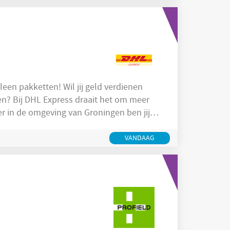
een pakketten! Wil jij geld verdienen
ken? Bij DHL Express draait het om meer
er in de omgeving van Groningen ben jij
6,60 tot €21,58 per uur, afhankelijk van je
n laat je route maar komen. Jouw
VANDAAG