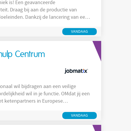
ctie van
lancering van een
 mogelijkheden voor persoonlijke groei en
VANDAAG
shulp Centrum
ionaal wil bijdragen aan een veilige
delijkheid wil in je functie. OMdat jij een
et ketenpartners in Europese
 coördineren van uitleveringszaken en
VANDAAG