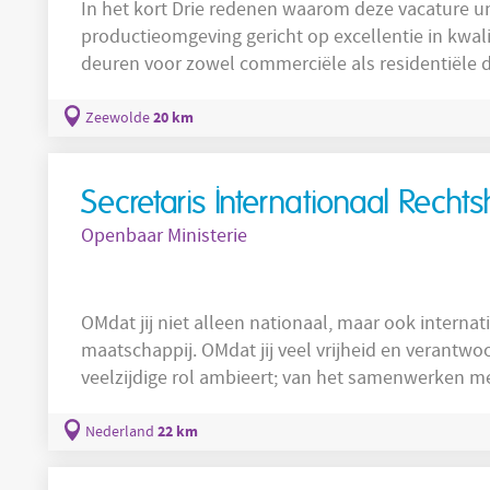
In het kort Drie redenen waarom deze vacature uniek is! Een geavanceerde
productieomgeving gericht op excellentie in kwaliteit. Draag bij aan de produ
deuren voor zowel commerciële als residentiële doeleinden. Dankzij de 
gloednieuwe productiefaciliteit liggen er talloze
ontwikkeling binnen handbereik. De organisatie Hier ga je aan de slag Hier worden
20 km
Zeewolde
dagelijks
Secretaris Internationaal Recht
Openbaar Ministerie
OMdat jij niet alleen nationaal, maar ook internat
maatschappij. OMdat jij veel vrijheid en verantwoor
veelzijdige rol ambieert; van het samenwerken m
Onderzoeksbevelen (EOB’s) tot het beoordelen en
overnames van strafvervolging. Wat ga je doen? Werken als secretaris Internationaal
22 km
Nederland
Rechtshulp Centrum (IRC) is alles behalve