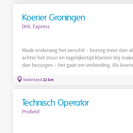
zijn meestal maandag en
Koerier Groningen
DHL Express
Maak onderweg het verschil – bezorg meer dan all
achter het stuur én tegelijkertijd klanten blij ma
dan bezorgen – het gaat om verbinding. Als koeri
het gezicht van ons merk. Je verdient tussen de €1
ervaring. Stap in die bus, zet je beste glimlach op e
22 km
Nederland
werkdag en werkplek
Technisch Operator
Profield