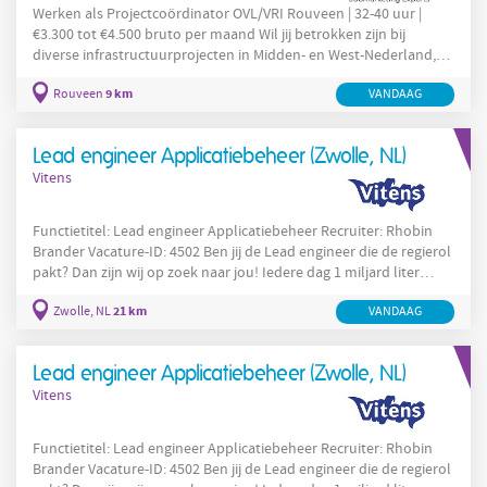
Werken als Projectcoördinator OVL/VRI Rouveen | 32-40 uur |
€3.300 tot €4.500 bruto per maand Wil jij betrokken zijn bij
diverse infrastructuurprojecten in Midden- en West-Nederland,
waarbij je actief werkt aan verkeersregelinstallaties en openbare
9 km
Rouveen
VANDAAG
verlichting? Heb jij ervaring in projectcoördinatie binnen de
wegenbouw of installatietechniek en ben je klaar voor een
afwisselende en verantwoordelijke rol? Solliciteer dan via
Lead engineer Applicatiebeheer (Zwolle, NL)
VONDERS op deze vacature Projectcoördinator
Vitens
Functietitel: Lead engineer Applicatiebeheer Recruiter: Rhobin
Brander Vacature-ID: 4502 Ben jij de Lead engineer die de regierol
pakt? Dan zijn wij op zoek naar jou! Iedere dag 1 miljard liter
drinkwater van topkwaliteit winnen, zuiveren en leveren is een
21 km
Zwolle, NL
VANDAAG
uitdaging van formaat. Vooral als je dat duurzaam wil doen, met
oog voor de belangen van mens, natuur en maatschappij. Vitens
heeft zichzelf tot doel gesteld om voor 2030 elke druppel
Lead engineer Applicatiebeheer (Zwolle, NL)
duurzaam te
Vitens
Functietitel: Lead engineer Applicatiebeheer Recruiter: Rhobin
Brander Vacature-ID: 4502 Ben jij de Lead engineer die de regierol