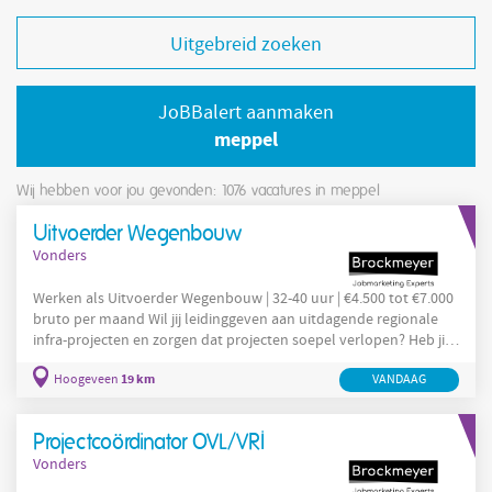
Uitgebreid zoeken
JoBBalert aanmaken
meppel
Wij hebben voor jou gevonden: 1076
vacatures in meppel
Uitvoerder Wegenbouw
Vonders
Werken als Uitvoerder Wegenbouw | 32-40 uur | €4.500 tot €7.000
bruto per maand Wil jij leidinggeven aan uitdagende regionale
infra-projecten en zorgen dat projecten soepel verlopen? Heb jij
ervaring als uitvoerder in de infrabranche en ben je klaar voor
19 km
Hoogeveen
VANDAAG
een nieuwe stap in je carrière? Solliciteer dan via VONDERS op
deze vacature Uitvoerder Infra in Noord-Oost. Over de
opdrachtgever Onze opdrachtgever is actief in de civiele techniek
Projectcoördinator OVL/VRI
en infrastructuur. Ze werken aan
Vonders