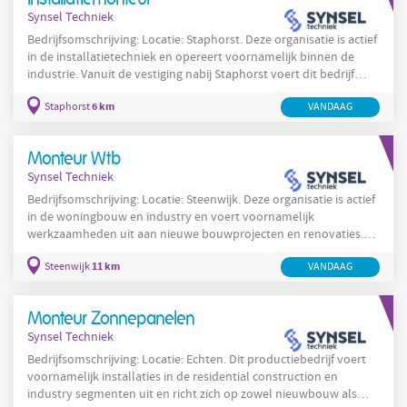
projecten en kleine tot middelgrote projecten en verzorgt
Synsel Techniek
Bedrijfsomschrijving: Locatie: Staphorst. Deze organisatie is actief
in de installatietechniek en opereert voornamelijk binnen de
industrie. Vanuit de vestiging nabij Staphorst voert dit bedrijf
zowel nieuwbouw als service- en onderhoudswerkzaamheden
6 km
Staphorst
VANDAAG
uit. Het bedrijf richt zich op projecten in de industrie en werkt aan
zowel nieuwbouwprojecten als renovatie en service &
onderhoud, met een verhouding van ongeveer 40% nieuwbouw,
Monteur Wtb
30% renovatie en 30% service & onderhoud.
Synsel Techniek
Bedrijfsomschrijving: Locatie: Steenwijk. Deze organisatie is actief
in de woningbouw en industry en voert voornamelijk
werkzaamheden uit aan nieuwe bouwprojecten en renovaties.
Het team werkt vanuit een regio rondom Steenwijk en richt zich
11 km
Steenwijk
VANDAAG
op series van kleine tot middelgrote projecten voor zakelijke
opdrachtgevers en particuliere klanten. De organisatie telt
tussen de 50 en 200 medewerkers en heeft een technisch team
Monteur Zonnepanelen
van circa 8 tot 15 FTE. Per project werken meestal 1
Synsel Techniek
Bedrijfsomschrijving: Locatie: Echten. Dit productiebedrijf voert
voornamelijk installaties in de residential construction en
industry segmenten uit en richt zich op zowel nieuwbouw als