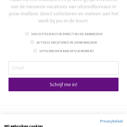
van de nieuwste vacatures van uitzendbureaus in
jouw mailbox: direct solliciteren en meteen aan het
werk bij jou in de buurt.
SOLLICITEER ALTIJD DIRECT BIJ DE AANBIEDER
ACTUELE VACATURES IN JOUW MAILBOX
UITSCHRIJVEN KAN OP ELK MOMENT
Schrijf me in!
Privacybeleid
Wij gebruiken cookies