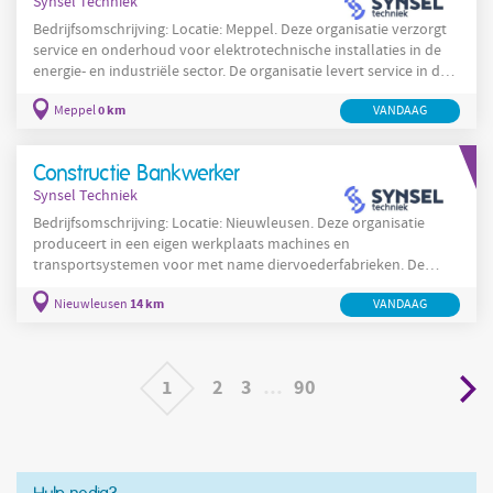
Synsel Techniek
Bedrijfsomschrijving: Locatie: Meppel. Deze organisatie verzorgt
service en onderhoud voor elektrotechnische installaties in de
energie- en industriële sector. De organisatie levert service in de
Benelux en heeft een sterke focus op betrouwbare en veilige
0 km
Meppel
VANDAAG
werkwijzen. Deze organisatie voert werkzaamheden uit voor
klanten in de energiebranche en aanverwante industrieën. Het
werkpakket omvat preventief onderhoud, installatie en
Constructie Bankwerker
inbedrijfstelling en het oplossen van storingen
Synsel Techniek
Bedrijfsomschrijving: Locatie: Nieuwleusen. Deze organisatie
produceert in een eigen werkplaats machines en
transportsystemen voor met name diervoederfabrieken. De
productie bevindt zich in Nieuwleusen en omvat het lassen,
14 km
Nieuwleusen
VANDAAG
monteren en samenstellen van metalen onderdelen volgens
werktekeningen. In de werkplaats voert men MIG-lassen uit en
assembleert men complete machines en losse modules op basis
van aangeleverde snijdelen en werktekeningen van engineers. De
1
2
3
…
90
medewerkers