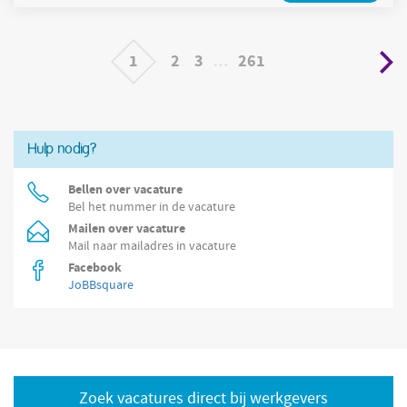
dumpingen op en zorgt voor de juiste afhandeling Je doet
proactief onderzoek en je verzamelt relevante informatie over
nieuwbouwlocaties. Je doet
1
2
3
…
261
Hulp nodig?
Bellen over vacature
Bel het nummer in de vacature
Mailen over vacature
Mail naar mailadres in vacature
Facebook
JoBBsquare
Zoek vacatures direct bij werkgevers