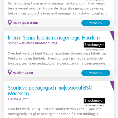
Samenvatting Als assistent manager tankstation in Nieuwegein
ben je verantwoordelijk voor de dagelijkse gang van zaken op
het servicestation. Als Assistent manager Tankstation zorgt jij
ervoor dat de veiligheid en plezierbeleving van de klanten
25 km
Nieuwegein
VANDAAG
gegarandeerd wordt. In deze functie heb je een leidinggevende
rol over een team van gemotiveerde medewerkers en assisteer je
de manager. Je herkent hun kwaliteiten en garandeert dat de
Interim Senior locatiemanager regio Haarlem
gezamenlijke doelen behaald worden. Goed werk! Over de
Samenwerkende Kinderopvang
Over het werk Je bent flexibel inzetbaar binnen onze labels Les
Petits, Baloe en Babbels . Hierdoor werk je met verschillende
locaties, teams en pedagogische concepten en is geen periode
hetzelfde. Als Senior Locatiemanager zet jij jouw ervaring in waar
25 km
Haarlem
VANDAAG
deze op dat moment het meest van waarde is. Je neemt tijdelijk
de verantwoordelijkheid voor locaties bij bijvoorbeeld langdurig
verzuim of een openstaande vacature. Daarnaast ondersteun en
Sportieve pedagogisch professional BSO -
coach je junior locatiemanagers en
Maarssen
Eigen&Wijzer
Over het werk Ben jij klaar om kinderen van 4 tot 13 jaar een
onvergetelijke tijd te bezorgen na school? Geen middag is