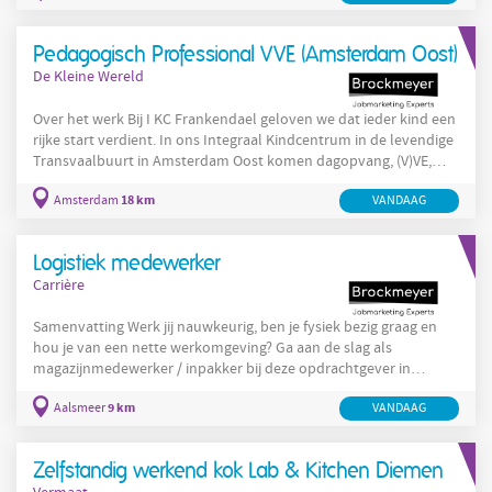
KMS is al gelegd. Aan jou de opdracht om deze te vertalen naar
een concreet implementatieplan en de organisatie mee te
Pedagogisch Professional VVE (Amsterdam Oost)
nemen richting ingebruikname eind 2026 . Je brengt structuur,
De Kleine Wereld
Over het werk Bij I KC Frankendael geloven we dat ieder kind een
rijke start verdient. In ons Integraal Kindcentrum in de levendige
Transvaalbuurt in Amsterdam Oost komen dagopvang, (V)VE,
BSO en basisschool samen. Zo bieden we kinderen een
18 km
Amsterdam
VANDAAG
vertrouwde omgeving waarin zij kunnen opgroeien, spelen en
leren. Voor onze (V)VE-groep zoeken we een enthousiaste
pedagogisch professional* die samen met ons wil bijdragen aan
Logistiek medewerker
de ontwikkeling van jonge kinderen. Samen maken we het
Carrière
Samenvatting Werk jij nauwkeurig, ben je fysiek bezig graag en
hou je van een nette werkomgeving? Ga aan de slag als
magazijnmedewerker / inpakker bij deze opdrachtgever in
Aalsmeer en zorg dat elke klant een perfect product ontvangt.
9 km
Aalsmeer
VANDAAG
Goed werk! Over de functie Als magazijnmedewerker / inpakker
ben jij een belangrijke schakel binnen het proces. Jij zorgt ervoor
dat bestellingen netjes worden verzameld, gemodelleerd en
Zelfstandig werkend kok Lab & Kitchen Diemen
verzendklaar worden gemaakt. Een groot deel van je werk