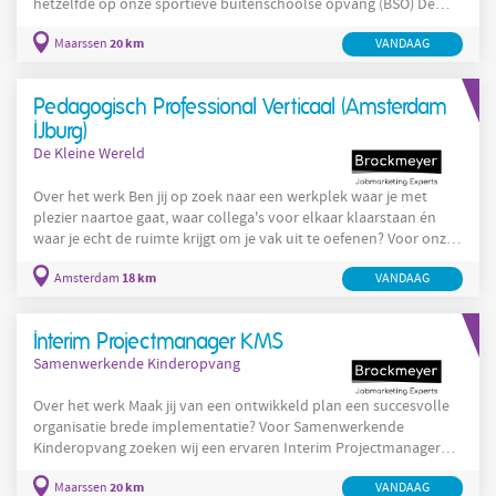
hetzelfde op onze sportieve buitenschoolse opvang (BSO) De
Sportwijzer. Als pedagogisch professional zorgen we samen met
20 km
Maarssen
VANDAAG
de kinderen voor actieve, gezellige en leerzame middagen. Na
school trekken we het veld op voor een potje voetbal,
organiseren we een sportieve challenge, spelen we een fanatiek
Pedagogisch Professional Verticaal (Amsterdam
potje trefbal of begeleiden we een creatieve activiteit. Met onze
IJburg)
De Kleine Wereld
Over het werk Ben jij op zoek naar een werkplek waar je met
plezier naartoe gaat, waar collega's voor elkaar klaarstaan én
waar je echt de ruimte krijgt om je vak uit te oefenen? Voor onze
locatie op het Brand Dirk Ochsepark op IJburg zoeken wij een
18 km
Amsterdam
VANDAAG
enthousiaste pedagogisch professional/pedagogisch
medewerker* voor onze verticale groep (0-4 jaar). Waarom
werken op deze locatie? Onze locatie ligt in het hart van het
Interim Projectmanager KMS
moderne en kindvriendelijke IJburg, omringd door water,
Samenwerkende Kinderopvang
Over het werk Maak jij van een ontwikkeld plan een succesvolle
organisatie brede implementatie? Voor Samenwerkende
Kinderopvang zoeken wij een ervaren Interim Projectmanager
die verantwoordelijk wordt voor de implementatie van ons
20 km
Maarssen
VANDAAG
nieuwe Kwaliteitsmanagementsysteem (KMS). De basis van het