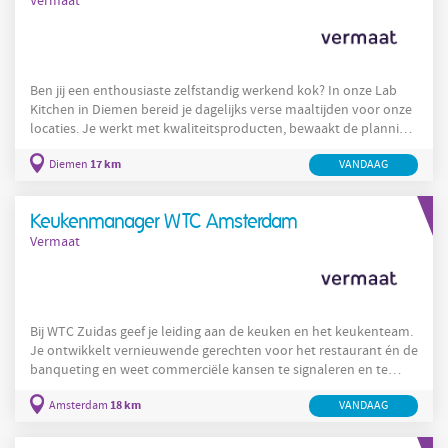
Vermaat
Ben jij een enthousiaste zelfstandig werkend kok? In onze Lab
Kitchen in Diemen bereid je dagelijks verse maaltijden voor onze
locaties. Je werkt met kwaliteitsproducten, bewaakt de planning
en zorgt voor een constante hoge kwaliteit. Jouw werkplek Bij
17 km
Diemen
VANDAAG
Join Program richten we ons op het creëren van hoogwaardige,
verse maaltijden voor verschillende klanten. Onze
productiekeuken is het hart van onze operatie, waar met passie
Keukenmanager WTC Amsterdam
en precisie heerlijke
Vermaat
Bij WTC Zuidas geef je leiding aan de keuken en het keukenteam.
Je ontwikkelt vernieuwende gerechten voor het restaurant én de
banqueting en weet commerciële kansen te signaleren en te
benutten. Klaar voor de volgende stap in jouw culinaire carrière?
18 km
Amsterdam
VANDAAG
Jouw werkplek CBRE is ’s werelds grootste commerciële
vastgoed- en investeringsadviseur. In meer dan 100 landen
beheren zij vastgoed en werken zij aan de vastgoedoplossingen