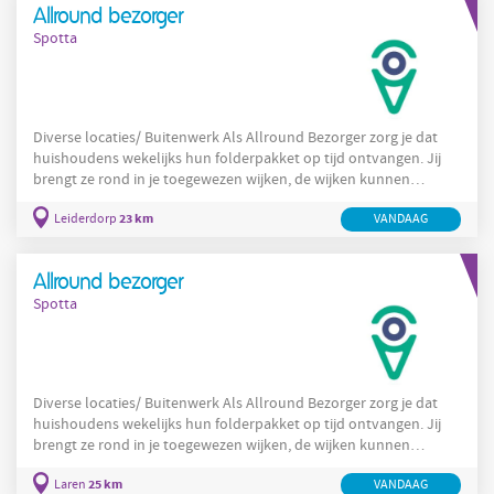
Allround bezorger
van morgen. In Amsterdam
Spotta
Diverse locaties/ Buitenwerk Als Allround Bezorger zorg je dat
huishoudens wekelijks hun folderpakket op tijd ontvangen. Jij
brengt ze rond in je toegewezen wijken, de wijken kunnen
variëren. 8 - 24 uur per week. per uur € 15,18 per uur (incl
23 km
Leiderdorp
VANDAAG
vakantiegeld) Wat ga je doen als Allround Bezorger? Je haalt
dumpingen op en zorgt voor de juiste afhandeling Je doet
proactief onderzoek en je verzamelt relevante informatie over
Allround bezorger
nieuwbouwlocaties. Je doet
Spotta
Diverse locaties/ Buitenwerk Als Allround Bezorger zorg je dat
huishoudens wekelijks hun folderpakket op tijd ontvangen. Jij
brengt ze rond in je toegewezen wijken, de wijken kunnen
variëren. 8 - 24 uur per week. per uur € 15,18 per uur (incl
25 km
Laren
VANDAAG
vakantiegeld) Wat ga je doen als Allround Bezorger? Je haalt