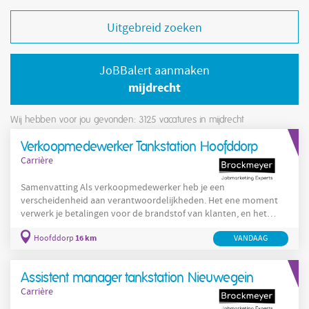
Uitgebreid zoeken
JoBBalert aanmaken
mijdrecht
Wij hebben voor jou gevonden: 3125
vacatures in mijdrecht
Verkoopmedewerker Tankstation Hoofddorp
Carrière
Samenvatting Als verkoopmedewerker heb je een
verscheidenheid aan verantwoordelijkheden. Het ene moment
verwerk je betalingen voor de brandstof van klanten, en het
volgende moment komen ze bij je voor lekkere koffie,
16 km
Hoofddorp
VANDAAG
verfrissende frisdranken, snacks of heerlijk bereide sandwiches.
Goed werk! Over de functie Als verkoopmedewerker
vertegenwoordig je ons tankstation en speel je een cruciale rol in
Assistent manager tankstation Nieuwegein
het bieden van uitzonderlijke gastvrijheid. Je doel is ervoor te
Carrière
zorgen dat elke