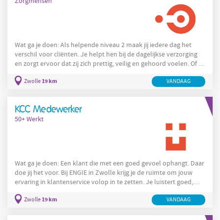
Zorgmensen
Wat ga je doen: Als helpende niveau 2 maak jij iedere dag het
verschil voor cliënten. Je helpt hen bij de dagelijkse verzorging
en zorgt ervoor dat zij zich prettig, veilig en gehoord voelen. Of je
nu kiest voor de ouderenzorg, gehandicaptenzorg of thuiszorg, jij
19 km
Zwolle
VANDAAG
werkt in een omgeving die bij jou past. Je start jouw dienst met
een overdracht, zodat je precies weet wat er speelt. Daarna ga je
aan de slag en werk je samen met collega's om cliënten de beste
KCC Medewerker
zorg te bieden. Je hebt
50+ Werkt
Wat ga je doen: Een klant die met een goed gevoel ophangt. Daar
doe jij het voor. Bij ENGIE in Zwolle krijg je de ruimte om jouw
ervaring in klantenservice volop in te zetten. Je luistert goed,
denkt vooruit en zorgt voor een duidelijke oplossing. Jouw
19 km
Zwolle
VANDAAG
ervaring maakt het verschil! Daar staat natuurlijk ook iets
tegenover. Je verdient €18,50 per uur, werkt 24 tot 40 uur per
week en kunt na je inwerkperiode gedeeltelijk vanuit huis