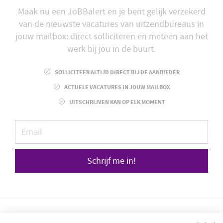
Maak nu een JoBBalert en je bent gelijk verzekerd
van de nieuwste vacatures van uitzendbureaus in
jouw mailbox: direct solliciteren en meteen aan het
werk bij jou in de buurt.
SOLLICITEER ALTIJD DIRECT BIJ DE AANBIEDER
ACTUELE VACATURES IN JOUW MAILBOX
UITSCHRIJVEN KAN OP ELK MOMENT
Schrijf me in!