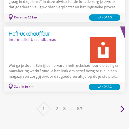
graag in dagdienst? In deze afwisselende functie zorg je ervoor
dat goederen veilig worden verplaatst en het logistieke proces
soepel blijft verlopen. Samen met jouw collega's houd je het
16 km
Deventer
VANDAAG
magazijn overzichtelijk en draag je bij aan een efficiënte
werkomgeving. Je start de werkdag samen met je collega's en
bespreekt de planning. Daarna ga je aan de slag in het magazijn,
Heftruckchauffeur
waar je werkt met kartonnen verpakkingen
Intermediair Uitzendbureau
Wat ga je doen: Ben jij een ervaren heftruckchauffeur die veilig en
nauwkeurig werkt? Vind je het leuk om actief bezig te zijn in een
magazijn en zorg jij ervoor dat goederen altijd op de juiste plek
terechtkomen? Dan is deze functie als heftruckchauffeur iets
19 km
Zwolle
VANDAAG
voor jou. Als heftruckchauffeur begin je de werkdag samen met je
collega's en neem je de planning door. Vervolgens ga je aan de
slag in het magazijn. Je verplaatst goederen, laadt en lost
vrachtwagens en zorgt ervoor dat
1
2
3
…
87