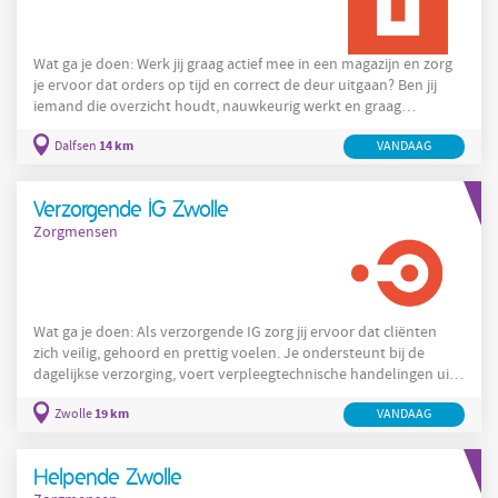
Wat ga je doen: Werk jij graag actief mee in een magazijn en zorg
je ervoor dat orders op tijd en correct de deur uitgaan? Ben jij
iemand die overzicht houdt, nauwkeurig werkt en graag
onderdeel is van een hecht team? Dan is deze functie als
14 km
Dalfsen
VANDAAG
magazijnmedewerker in Dalfsen iets voor jou. Als
magazijnmedewerker ben je samen met je collega's
verantwoordelijk voor het logistieke proces. Je begint de dag
Verzorgende IG Zwolle
met een kop koffie en een korte afstemming met het team.
Zorgmensen
Daarna ga je aan de
Wat ga je doen: Als verzorgende IG zorg jij ervoor dat cliënten
zich veilig, gehoord en prettig voelen. Je ondersteunt bij de
dagelijkse verzorging, voert verpleegtechnische handelingen uit
en hebt oog voor veranderingen in de gezondheid. Geen dag is
19 km
Zwolle
VANDAAG
hetzelfde, omdat jij zelf kiest of je aan de slag gaat binnen de
ouderenzorg, gehandicaptenzorg of thuiszorg. Je start je dienst
met een overdracht en gaat daarna samen met je collega's aan
Helpende Zwolle
de slag. Je werkt zelfstandig, maar staat