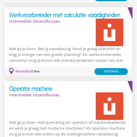
tegenover. Je verdient €18,50 per uur, werkt 24 tot 40 uur per
week en kunt na je inwerkperiode gedeeltelijk vanuit huis
Werkvoorbereider met calculatie vaardigheden
werken. Je komt terecht in een betrokken team
Intermediair Uitzendbureau
Wat ga je doen: Ben jij nauwkeurig, houd je graag overzicht en
krijg je energie van een goede planning? Als werkvoorbereider
calculator zorg jij ervoor dat interieurprojecten soepel van start
gaan. Dankzij jouw technische inzicht en voorbereiding klopt
17 km
Terwolde
VANDAAG
alles tot in de kleinste details. Klinkt dit als een functie die bij jou
past? Lees dan verder! Als werkvoorbereider calculator begin je
de dag samen met je collega's en bespreek je de planning en de
Operator machine
lopende projecten. Daarna ga
Intermediair Uitzendbureau
Wat ga je doen: Heb jij ervaring als operator of machinebediende
en werk je graag met moderne machines? Als operator machine
zorg je ervoor dat orders op de coatingmachine nauwkeurig