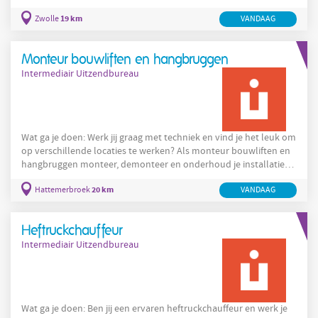
worden verwerkt. Je bewaakt het productieproces, controleert
19 km
Zwolle
VANDAAG
de kwaliteit en draagt bij aan een soepel verloop van de
werkzaamheden. Als operator machine start je de werkdag
samen met je collega's en neem je de planning door. Daarna stel
Monteur bouwliften en hangbruggen
je de coatingmachine in volgens de specificaties van de
Intermediair Uitzendbureau
Wat ga je doen: Werk jij graag met techniek en vind je het leuk om
op verschillende locaties te werken? Als monteur bouwliften en
hangbruggen monteer, demonteer en onderhoud je installaties
op hoogte. Je zorgt ervoor dat bouwliften en hangbruggen veilig
20 km
Hattemerbroek
VANDAAG
gebruikt kunnen worden en werkt aan afwisselende projecten.
Als monteur bouwliften en hangbruggen start je jouw werkdag
op de locatie in Hattemerbroek of direct op een project. Je stemt
Heftruckchauffeur
de werkzaamheden af met de planner en
Intermediair Uitzendbureau
Wat ga je doen: Ben jij een ervaren heftruckchauffeur en werk je