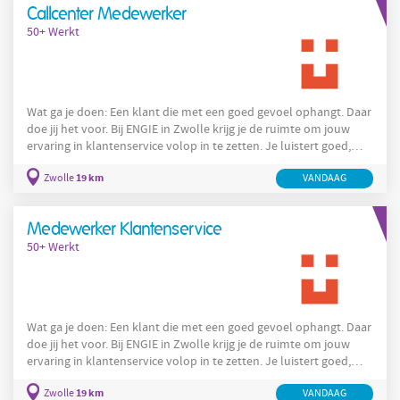
Callcenter Medewerker
werken. Je komt terecht in een betrokken team
50+ Werkt
Wat ga je doen: Een klant die met een goed gevoel ophangt. Daar
doe jij het voor. Bij ENGIE in Zwolle krijg je de ruimte om jouw
ervaring in klantenservice volop in te zetten. Je luistert goed,
denkt vooruit en zorgt voor een duidelijke oplossing. Jouw
19 km
Zwolle
VANDAAG
ervaring maakt het verschil! Daar staat natuurlijk ook iets
tegenover. Je verdient €18,50 per uur, werkt 24 tot 40 uur per
week en kunt na je inwerkperiode gedeeltelijk vanuit huis
Medewerker Klantenservice
werken. Je komt terecht in een betrokken team
50+ Werkt
Wat ga je doen: Een klant die met een goed gevoel ophangt. Daar
doe jij het voor. Bij ENGIE in Zwolle krijg je de ruimte om jouw
ervaring in klantenservice volop in te zetten. Je luistert goed,
denkt vooruit en zorgt voor een duidelijke oplossing. Jouw
19 km
Zwolle
VANDAAG
ervaring maakt het verschil! Daar staat natuurlijk ook iets