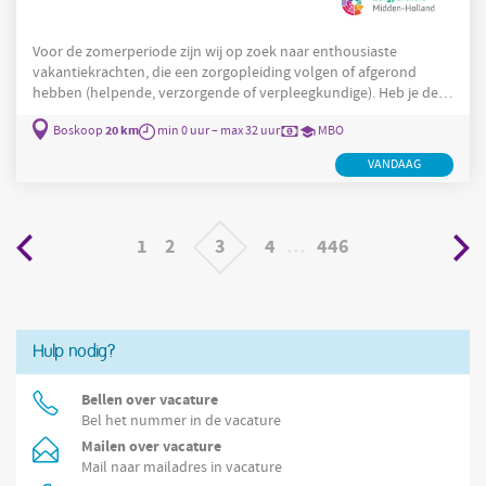
Voor de zomerperiode zijn wij op zoek naar enthousiaste
vakantiekrachten, die een zorgopleiding volgen of afgerond
hebben (helpende, verzorgende of verpleegkundige). Heb je de
zorgstage positief afgerond en/of ben je in staat zelfstandig ADL
20 km
Boskoop
min 0 uur – max 32 uur
MBO
werkzaamheden te verrichten? Dan kun je solliciteren! Wij kijken
vervolgens naar de mogelijkheden om jou in te zetten bij
VANDAAG
werkzaamheden waarbij taken worden uitgevoerd in de ADL,
zoals de dagelijkse basiszorg met betrekking tot wassen,
1
2
3
4
…
446
Hulp nodig?
Bellen over vacature
Bel het nummer in de vacature
Mailen over vacature
Mail naar mailadres in vacature