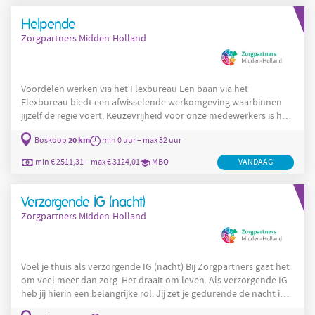
is. Je:
Helpende
Zorgpartners Midden-Holland
Voordelen werken via het Flexbureau Een baan via het
Flexbureau biedt een afwisselende werkomgeving waarbinnen
jijzelf de regie voert. Keuzevrijheid voor onze medewerkers is het
uitgangspunt. Jij geeft zelf invulling aan je werkpatroon. Werken
20 km
Boskoop
min 0 uur – max 32 uur
overdag, of juist in de avonden? Werken doordeweeks, of juist in
de weekenden? Het is bij ons mogelijk! Het aanbod aan diensten
min € 2511,31 – max € 3124,01
MBO
VANDAAG
is ruim van te voren bekend, waardoor je zelf een palet aan
diensten kunt samenstellen tot het aantal uren dat bij
Verzorgende IG (nacht)
Zorgpartners Midden-Holland
Voel je thuis als verzorgende IG (nacht) Bij Zorgpartners gaat het
om veel meer dan zorg. Het draait om leven. Als verzorgende IG
heb jij hierin een belangrijke rol. Jij zet je gedurende de nacht in
voor onze veelal oudere bewoners. Dankzij jou komen onze