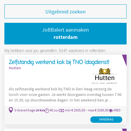
Uitgebreid zoeken
JoBBalert aanmaken
rotterdam
Wij hebben voor jou gevonden: 5347
vacatures in rotterdam
Zelfstandig werkend kok bij TNO (dagdienst)
Hutten
Als zelfstandig werkend kok bij TNO in Den Haag verzorg de
lunch voor onze gasten. Je werkt doorgaans overdag tussen 7.00
en 15.30, op doordeweekse dagen. In het weekend ben je
natuurlijk lekker vrij! De functie Als Zelfstandig Werkend Kok
20 km
S-Gravenhage
40 uur
min € 2505,00 – max € 3289,00
MBO
verzorg je dagelijks de lunch voor circa 120 gasten samen mete
jouw team. Jouw taken en verantwoordelijkheden: Je bent
VANDAAG
verantwoordelijk voor de voorbereiding, bereiding en
presentatie van