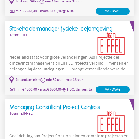
20 km
Boskoop
min 16 uur – max 32 uur
bewoners de nacht zo prettig mogelijk door. Zit jouw dienst
erop? Dan zorg je voor een goede overdracht aan je collega's.
min € 2643,39 – max € 3471,46
MBO
VANDAAG
Samen zorgen we ervoor dat onze bewoners zich thuis voelen.
Ben je geïnteresseerd in werken bij Zorgpartners
Stakeholdermanager fysieke leefomgeving
Team EIFFEL
Nederland staat voor grote veranderingen. Als Projectleider
omgevingsmanagement bij EIFFEL Projects verbind jij mensen en
belangen bij deze uitdagingen. Jij brengt verschillende werelden
samen en zorgt dat iedereen gehoord wordt. En dat alles op
0 km
Rotterdam
min 32 uur – max 36 uur
jouw eigen manier - want bij ons bepaal jij hoe je je ontwikkelt.
Dit ga je doen Je staat midden in de samenleving en werkt aan
min € 4500,00 – max € 6500,00
HBO, Universitair
VANDAAG
projecten die écht impact hebben. Als bruggenbouwer zorg je dat
projecten soepel verlopen door alle
Managing Consultant Project Controls
Team EIFFEL
Geef richting aan Project Controls binnen complexe projecten én