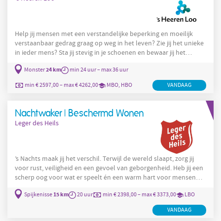
Help jij mensen met een verstandelijke beperking en moeilijk
verstaanbaar gedrag graag op weg in het leven? Zie jij het unieke
in ieder mens? Sta jij stevig in je schoenen en bewaar jij het
overzicht in hectische situaties? Kom dan werken bij 's Heeren
24 km
Monster
min 24 uur – max 36 uur
Loo als begeleider moeilijk verstaanbaar gedrag op ons
woonzorgpark in Monster. Waarom deze baan bij jou past? Op
min € 2597,00 – max € 4262,00
MBO, HBO
VANDAAG
Vijverweg 6 wonen zeven bewoners met een zeer intensieve
begeleidingsvraag. Zij hebben een verstandelijke beperking,
Nachtwaker | Beschermd Wonen
Leger des Heils
’s Nachts maak jij het verschil. Terwijl de wereld slaapt, zorg jij
voor rust, veiligheid en een gevoel van geborgenheid. Heb jij een
scherp oog voor wat er speelt én een warm hart voor mensen
met complexe problematiek? Dan zoeken wij jou. Wat ga je doen?
15 km
Spijkenisse
20 uur
min € 2398,00 – max € 3373,00
LBO
Als nachtwaker bij Domus(+) Spijkenisse ben jij verantwoordelijk
voor een veilige en stabiele nacht voor onze bewoners. Jij houdt
VANDAAG
overzicht, signaleert wat er speelt en grijpt in wanneer dat nodig