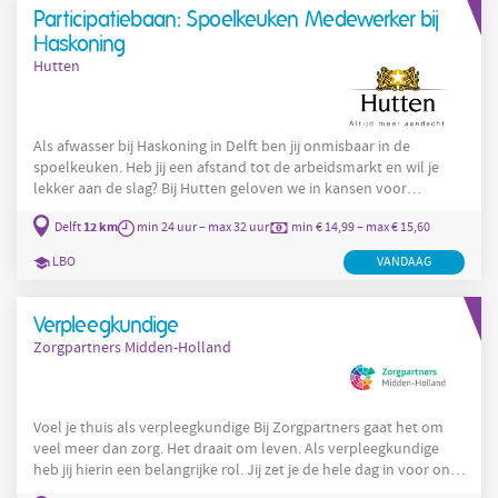
Participatiebaan: Spoelkeuken Medewerker bij
Haskoning
Hutten
Als afwasser bij Haskoning in Delft ben jij onmisbaar in de
spoelkeuken. Heb jij een afstand tot de arbeidsmarkt en wil je
lekker aan de slag? Bij Hutten geloven we in kansen voor
iedereen! De functie Je zorgt ervoor dat al het serviesgoed,
12 km
Delft
min 24 uur – max 32 uur
min € 14,99 – max € 15,60
bestek en de keukenmaterialen weer schoon worden en op de
juiste plek komen te staan; Je zorgt voor een nette en
LBO
VANDAAG
hygiënische werkomgeving; Jouw werktijden zijn tussen 10.00 en
16.00
Verpleegkundige
Zorgpartners Midden-Holland
Voel je thuis als verpleegkundige Bij Zorgpartners gaat het om
veel meer dan zorg. Het draait om leven. Als verpleegkundige
heb jij hierin een belangrijke rol. Jij zet je de hele dag in voor onze
oudere bewoners op de afdeling somatiek. Dankzij jou blijven ze