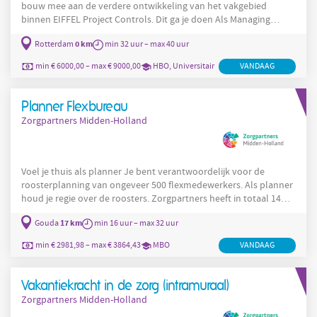
bouw mee aan de verdere ontwikkeling van het vakgebied
binnen EIFFEL Project Controls. Dit ga je doen Als Managing
Consultant Project Controls werk je aan projecten waar planning,
0 km
Rotterdam
min 32 uur – max 40 uur
kosten, risico’s en scope continu in beweging zijn. Denk aan
grootschalige energieprojecten, industriële CAPEX-projecten,
min € 6000,00 – max € 9000,00
HBO, Universitair
VANDAAG
complexe infraprojecten en bouwtrajecten met meerdere
stakeholders en afhankelijkheden in de private markt. Je helpt
Planner Flexbureau
Zorgpartners Midden-Holland
Voel je thuis als planner Je bent verantwoordelijk voor de
roosterplanning van ongeveer 500 flexmedewerkers. Als planner
houd je regie over de roosters. Zorgpartners heeft in totaal 14
centra die hun diensten uitzetten bij ons interne Flexbureau op
17 km
Gouda
min 16 uur – max 32 uur
het moment dat zij niet alle diensten ingevuld krijgen met hun
eigen medewerkers. Als planner maak je de match tussen onze
min € 2981,98 – max € 3864,43
MBO
VANDAAG
flexmedewerkers en de openstaande diensten van de centra. Je
weet indien nodig met enthousiasme en flair onze
Vakantiekracht in de zorg (intramuraal)
Zorgpartners Midden-Holland