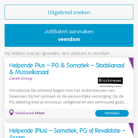
Uitgebreid zoeken
JoBBalert aanmaken
veendam
Wij hebben voor jou gevonden: 864
vacatures in veendam
Helpende Plus – PG & Somatiek – Stadskanaal
& Musselkanaal
Care4 Group
Introductie De ochtend begint met het ondersteunen van
bewoners bij het opstaan en de persoonlijke verzorging. Op de
PG-afdeling bied je structuur, veiligheid en een vertrouwd gezicht
voor cliënten met geheugenproblematiek. Later op de
14 km
Stadskanaal
VANDAAG
somatische afdeling help je bewoners bij hun dagelijkse
activiteiten en voer je ondersteunende zorgtaken uit. Dankzij
jouw Helpende Plus-certificaat mag je daarnaast medicatie
Helpende (Plus) – Somatiek, PG of Revalidatie –
verstrekken en observeren hoe het met cliënten gaat. Met jouw
aandacht,
Assen