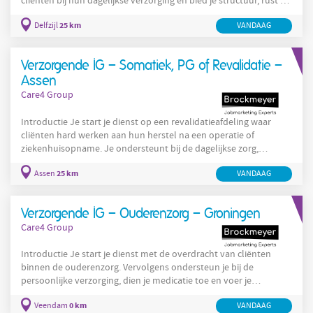
cliënten bij hun dagelijkse verzorging en bied je structuur, rust en
persoonlijke aandacht. Later op de somatische afdeling
25 km
Delfzijl
VANDAAG
ondersteun je bewoners bij verpleegtechnische handelingen,
houd je veranderingen in de gezondheid nauwlettend in de
gaten en stem je af met collega's en familieleden. Geen dag is
Verzorgende IG – Somatiek, PG of Revalidatie –
hetzelfde, maar één ding staat vast: jij maakt iedere dag het
Assen
Care4 Group
Introductie Je start je dienst op een revalidatieafdeling waar
cliënten hard werken aan hun herstel na een operatie of
ziekenhuisopname. Je ondersteunt bij de dagelijkse zorg,
motiveert tijdens het revalidatieproces en houdt veranderingen
25 km
Assen
VANDAAG
nauwlettend in de gaten. Later werk je op een PG-afdeling waar
structuur, aandacht en persoonlijke begeleiding centraal staan.
Of misschien kies je juist voor de somatiek, waar je cliënten
Verzorgende IG – Ouderenzorg – Groningen
ondersteunt met lichamelijke aandoeningen en complexe
Care4 Group
Introductie Je start je dienst met de overdracht van cliënten
binnen de ouderenzorg. Vervolgens ondersteun je bij de
persoonlijke verzorging, dien je medicatie toe en voer je
verpleegtechnische handelingen uit. Gedurende de dag houd je
0 km
Veendam
VANDAAG
veranderingen in de gezondheidssituatie nauwlettend in de