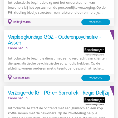
Introductie Je begint de dag met het ondersteunen van
bewoners bij het opstaan en de persoonlijke verzorging. Op de
PG-afdeling bied je structuur, een luisterend oor en help je
bewoners zich veilig en vertrouwd te voelen. Later ondersteun je
25 km
Delfzijl
VANDAAG
cliënten op de somatische afdeling bij hun dagelijkse activiteiten
en stimuleer je hun zelfredzaamheid waar mogelijk. Dankzij jouw
aandacht, betrokkenheid en warme persoonlijkheid zorg je
Verpleegkundige GGZ - Ouderenpsychiatrie -
ervoor dat bewoners iedere dag de zorg en aandacht krijgen
Assen
Care4 Group
Introductie Je begint je dienst met een overdracht van cliënten
die specialistische psychiatrische zorg nodig hebben. Op de
afdeling wonen ouderen met uiteenlopende psychiatrische
aandoeningen, vaak gecombineerd met somatische klachten of
25 km
Assen
VANDAAG
cognitieve problematiek. Gedurende de dag voer je
verpleegkundige handelingen uit, begeleid je cliënten bij hun
herstel en signaleer je veranderingen in gedrag of gezondheid. Je
Verzorgende IG - PG en Somatiek - Regio Delfzijl
bent een belangrijke schakel tussen cliënten, behandelaren en
Care4 Group
Introductie Je start de ochtend met een glimlach en een kop
koffie samen met de bewoners. Op de PG-afdeling help je