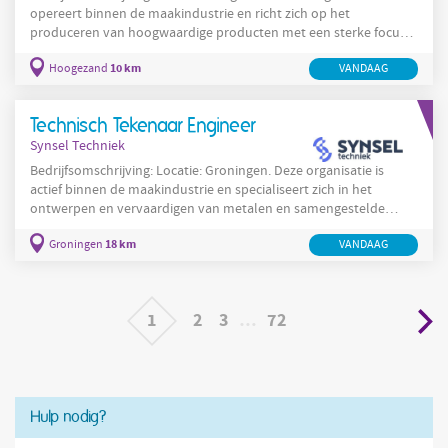
opereert binnen de maakindustrie en richt zich op het
produceren van hoogwaardige producten met een sterke focus
op veiligheid, kwaliteit en duurzaamheid. De organisatie werkt
10 km
Hoogezand
VANDAAG
met multidisciplinaire teams en legt nadruk op continue
verbetering, procesoptimalisatie en het opleiden van
medewerkers op alle niveaus. In Hoogezand draagt deze
Technisch Tekenaar Engineer
organisatie bij aan maatschappelijke doelen door producten te
Synsel Techniek
leveren die
Bedrijfsomschrijving: Locatie: Groningen. Deze organisatie is
actief binnen de maakindustrie en specialiseert zich in het
ontwerpen en vervaardigen van metalen en samengestelde
producten op maat voor zakelijke klanten. In Groningen werkt
18 km
Groningen
VANDAAG
deze organisatie met een compact team dat verantwoordelijk is
voor engineering, productie en assemblage, waarbij korte
communicatielijnen en praktische oplossingen centraal staan. De
werkzaamheden omvatten het vertalen van klantwensen
1
2
3
…
72
Hulp nodig?