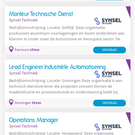
gaten en bied je cliënten de aandacht en ondersteuning die zij
nodig hebben. Of je nu werkt binnen de psychogeriatrie,
Monteur Technische Dienst
somatiek of revalidatiezorg, jouw inzet draagt dagelijks bij aan
Synsel Techniek
het
Bedrijfsomschrijving: Locatie: Delfzijl. Deze organisatie
produceert aluminium voorlegeringen en levert onderdelen aan
klanten in onder meer de Automotive en Aerospace sector. De
productie vindt plaats op meerdere lijnen met chemische
24 km
Farmsum
VANDAAG
processen, gietprocessen en extrusieprocessen. De organisatie
heeft vestigingen in Delfzijl en Oss en maakt deel uit van een
internationale groep. De technische dienst werkt nauw samen
Lead Engineer Industriële Automatisering
met de productie om stilstand te minimaliseren en de
Synsel Techniek
Bedrijfsomschrijving: Locatie: Groningen Deze organisatie is een
technisch dienstverlener die projecten uitvoert binnen de
maakindustrie en procesindustrie en ondersteuning biedt bij
automatisering en engineering in de noordelijke regio. De
18 km
Groningen
VANDAAG
organisatie voert zowel detacheringsopdrachten als inhouse
projecten uit voor uiteenlopende industriële opdrachtgevers.
Het team richt zich op het leveren van technische meerwaarde
Operations Manager
door actuele engineeringprincipes en
Synsel Techniek
Bedrijfsomschrijving: Locatie: Hoogezand. Deze organisatie