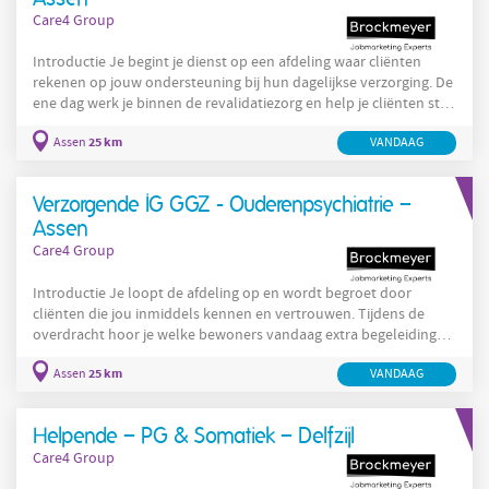
Care4 Group
Introductie Je begint je dienst op een afdeling waar cliënten
rekenen op jouw ondersteuning bij hun dagelijkse verzorging. De
ene dag werk je binnen de revalidatiezorg en help je cliënten stap
voor stap hun zelfstandigheid terug te winnen. De andere dag
25 km
Assen
VANDAAG
bied je structuur en persoonlijke aandacht aan bewoners met
dementie op een PG-afdeling. Of je ondersteunt cliënten binnen
de somatiek, waar lichamelijke zorg en welzijn centraal staan.
Verzorgende IG GGZ - Ouderenpsychiatrie –
Dankzij jouw betrokkenheid voelen cliënten zich
Assen
Care4 Group
Introductie Je loopt de afdeling op en wordt begroet door
cliënten die jou inmiddels kennen en vertrouwen. Tijdens de
overdracht hoor je welke bewoners vandaag extra begeleiding
nodig hebben. De ene cliënt heeft behoefte aan structuur en
25 km
Assen
VANDAAG
duidelijkheid, terwijl een ander juist een luisterend oor nodig
heeft. Je ondersteunt bij de dagelijkse verzorging, begeleidt
cliënten met psychiatrische aandoeningen op latere leeftijd en
Helpende – PG & Somatiek – Delfzijl
signaleert veranderingen in gedrag of welzijn. Samen met
Care4 Group