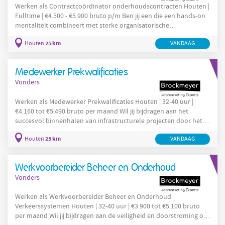
Werken als Contractcoördinator onderhoudscontracten Houten |
Fulltime | €4.500 - €5.900 bruto p/m Ben jij een die een hands-on
mentaliteit combineert met sterke organisatorische
vaardigheden? Heb jij ervaring met contractmanagement en wil
25 km
Houten
VANDAAG
je onderdeel worden van een organisatie waar vakmanschap en
eigenaarschap centraal staan? Solliciteer dan via VONDERS op
deze vacature voor Contractcoördinator bij onze opdrachtgever
Medewerker Prekwalificaties
in Houten. Over de opdrachtgever
Vonders
Werken als Medewerker Prekwalificaties Houten | 32-40 uur |
€4.160 tot €5.490 bruto per maand Wil jij bijdragen aan het
succesvol binnenhalen van infrastructurele projecten door het
zorgvuldig beheer van prekwalificatieprocedures? Heb jij ervaring
25 km
Houten
VANDAAG
met aanbestedingen en werk je secuur, georganiseerd en
proactief? Solliciteer dan via VONDERS op deze vacature voor
Medewerker Prekwalificaties in Houten. Over de opdrachtgever
Werkvoorbereider Beheer en Onderhoud
Onze opdrachtgever is een
Vonders
Werken als Werkvoorbereider Beheer en Onderhoud
Verkeerssystemen Houten | 32-40 uur | €3.900 tot €5.100 bruto
per maand Wil jij bijdragen aan de veiligheid en doorstroming op