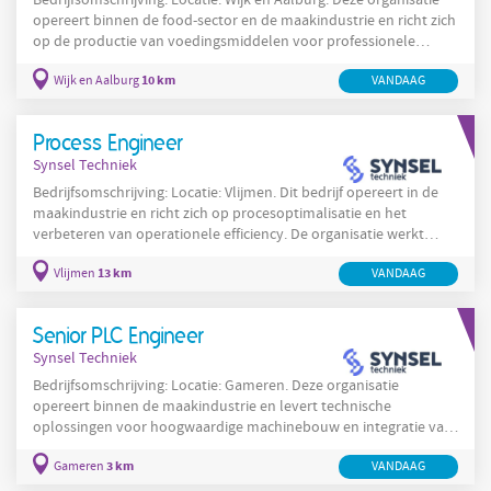
Bedrijfsomschrijving: Locatie: Wijk en Aalburg. Deze organisatie
opereert binnen de food-sector en de maakindustrie en richt zich
op de productie van voedingsmiddelen voor professionele
afnemers en consumenten in binnen- en buitenland. Het
10 km
Wijk en Aalburg
VANDAAG
productieproces omvat zowel geautomatiseerde lijnen als
traditionele productiestappen om consistentie en kwaliteit te
waarborgen. Medewerkers voeren taken uit variërend van het
Process Engineer
instellen en bedienen van machines tot kwaliteitscontroles,
Synsel Techniek
Bedrijfsomschrijving: Locatie: Vlijmen. Dit bedrijf opereert in de
maakindustrie en richt zich op procesoptimalisatie en het
verbeteren van operationele efficiency. De organisatie werkt
binnen de procesindustrie en houdt zich bezig met digitalisering
13 km
Vlijmen
VANDAAG
van informatie, rapportages en applicaties die productie en
logistieke processen ondersteunen. Het team in de IT-omgeving
werkt nauw samen met business stakeholders om
Senior PLC Engineer
gegevensstromen inzichtelijk te maken, knelpunten te
Synsel Techniek
Bedrijfsomschrijving: Locatie: Gameren. Deze organisatie
opereert binnen de maakindustrie en levert technische
oplossingen voor hoogwaardige machinebouw en integratie van
automatisering. De organisatie ontwikkelt en optimaliseert
3 km
Gameren
VANDAAG
productiesystemen die worden ingezet in industriële
omgevingen en richt zich op efficiency, betrouwbaarheid en