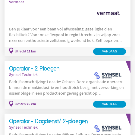
Vermaat
Ben jij klaar voor een baan vol afwisseling, gezelligheid en
flexibiliteit? Voor onze flexpool in regio Utrecht zijn wij op zoek
naar een enthousiaste zelfstandig werkend kok. Zelf bepalen
waar en wanneer jij werkt? Dan is onze flexpool precies wat jij
21 km
Utrecht
VANDAAG
zoekt! Jouw werkplek Werken in de horeca, maar dan op jouw
manier! Als flexpool medewerker bij Vermaat bepaal jij zelf waar
en wanneer je werkt. De ene dag sta je in een sfeervol restaurant,
Operator - 2 Ploegen
de volgende
Synsel Techniek
Bedrijfsomschrijving: Locatie: Ochten. Deze organisatie opereert
binnen de maakindustrie en houdt zich bezig met verwerking en
assemblage in een productieomgeving gericht op
voedselgerelateerde processen en aanverwante industrieën. De
25 km
Ochten
VANDAAG
organisatie legt nadruk op efficiëntie, kwaliteitsbewaking en
veilige werkprocessen en werkt volgens gestandaardiseerde
procedures voor productie en onderhoud. In Ochten worden
Operator - Dagdienst/ 2-ploegen
productielijnen en machines dagelijks bediend door kleine teams
Synsel Techniek