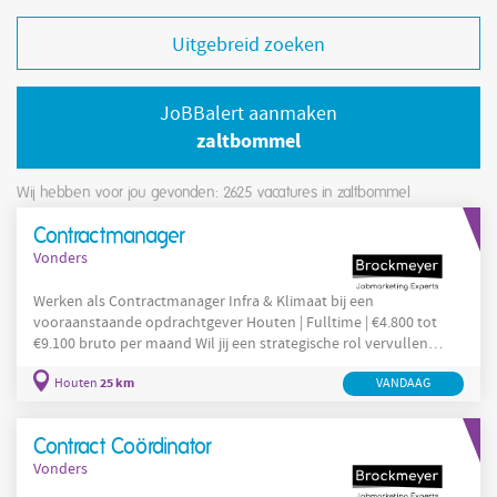
Uitgebreid zoeken
JoBBalert aanmaken
zaltbommel
Wij hebben voor jou gevonden: 2625
vacatures in zaltbommel
Contractmanager
Vonders
Werken als Contractmanager Infra & Klimaat bij een
vooraanstaande opdrachtgever Houten | Fulltime | €4.800 tot
€9.100 bruto per maand Wil jij een strategische rol vervullen
binnen de infrastructuur en klimaattechniek, waarbij je zorgt dat
25 km
Houten
VANDAAG
contracten en afspraken worden nagekomen? Ben jij een ervaren
adviseur met kennis van contractmanagement en heb je affiniteit
met techniek of juridische processen? Solliciteer dan via
Contract Coördinator
VONDERS op deze vacature Contractmanager voor
Vonders