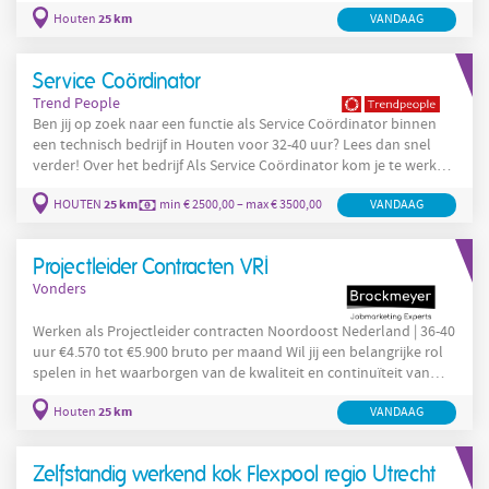
gemeentelijke en provinciale wegen? Ben jij georganiseerd,
25 km
Houten
VANDAAG
communicatief sterk en heb je affiniteit met
verkeersregelinstallaties en mobiliteitssystemen? Solliciteer dan
via VONDERS op deze vacature Werkvoorbereider Beheer en
Service Coördinator
Onderhoud bij onze opdrachtgever in Houten. Over de
Trend People
opdrachtgever Onze
Ben jij op zoek naar een functie als Service Coördinator binnen
een technisch bedrijf in Houten voor 32-40 uur? Lees dan snel
verder! Over het bedrijf Als Service Coördinator kom je te werken
binnen een snelgroeiende internationale omgeving. De
25 km
HOUTEN
min € 2500,00 – max € 3500,00
VANDAAG
organisatie houdt zich bezig met de beschikbaarheid, controle en
veiligheid van laagspanningsnetwerken, met focus op de
energieprestaties van de klanten. Over de functie Als Service
Projectleider Contracten VRI
Coördinator ben je een kei in organiseren en
Vonders
Werken als Projectleider contracten Noordoost Nederland | 36-40
uur €4.570 tot €5.900 bruto per maand Wil jij een belangrijke rol
spelen in het waarborgen van de kwaliteit en continuïteit van
verkeersveiligheidsinstallaties in Noordoost Nederland? Heb jij
25 km
Houten
VANDAAG
ervaring met contractmanagement, KPI-bewaking en
stakeholdercommunicatie? Solliciteer dan via VONDERS op deze
vacature voor Projectleider contracten bij onze opdrachtgever.
Zelfstandig werkend kok Flexpool regio Utrecht
Over de opdrachtgever Onze