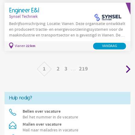
lange levensduur van machines. In Gameren werken
Engineer E&I
multidisciplinaire teams aan projecten die besturingssoftware,
Synsel Techniek
elektrotechnische
Bedrijfsomschrijving: Locatie: Vianen. Deze organisatie ontwikkelt
en produceert tractie- en energievoorzieningssystemen voor de
maakindustrie en transportsector en is gevestigd in Vianen. De
kernactiviteiten omvatten engineering, systeemintegratie en
22 km
Vianen
VANDAAG
seriematige productie van systemen voor rail- en
tramtoepassingen. De oplossingen richten zich op
aandrijfsystemen, vermogensdistributie en energiebeheersing en
betreffen zowel klantgerichte projecten als
1
2
3
…
219
Hulp nodig?
Bellen over vacature
Bel het nummer in de vacature
Mailen over vacature
Mail naar mailadres in vacature