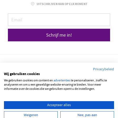
UITSCHRIJVEN KAN OP ELK MOMENT
Schrijf me in!
Privacybeleid
Wij gebruiken cookies
We gebruiken cookies om content en
advertenties
te personaliseren , traffic te
© 2026 JOBBSQUARE
analyseren en om u een geweldige website-ervaring te bieden. Voor meer
informatie over de cookies die we gebruiken opent u de instellingen.
NEDERLANDS
ENGLISH
Accepteer alles
Weigeren
Nee, pas aan