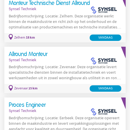
Monteur Technische Dienst Allround
waarborgen. In Bergeijk voert deze organisatie zowel seriematig
Synsel Techniek
werk als
Bedrijfsomschrijving: Locatie: Zelhem. Deze organisatie werkt
binnen de maakindustrie en richt zich op het onderhoud en de
optimalisatie van productiemachines en technische installaties in
de regio Zelhem. De focus ligt op zowel preventief onderhoud als
18 km
Zelhem
VANDAAG
correctief onderhoud om de beschikbaarheid van productielijnen
te maximaliseren. Medewerkers in de technische dienst voeren
inspecties uit, signaleren knelpunten en werken aan het
Allround Monteur
verminderen van stilstand en het
Synsel Techniek
Bedrijfsomschrijving: Locatie: Zevenaar. Deze organisatie levert
specialistische diensten binnen de installatietechniek en voert
werkzaamheden uit in zowel woningbouw als utiliteit in en rond
Zevenaar. De organisatie werkt aan nieuwbouwprojecten,
25 km
Zevenaar
VANDAAG
renovaties en verbouwingen bij particuliere opdrachtgevers en
combineert elektrotechnische en werktuigbouwkundige
werkzaamheden met aandacht voor duurzame oplossingen
Proces Engineer
zoals zonne-energie en energiezuinige installaties.
Synsel Techniek
Bedrijfsomschrijving: Locatie: Eerbeek. Deze organisatie opereert
binnen de maakindustrie en levert verpakkingsoplossingen met
aandacht voor kwaliteit en duurzaamheid. De organisatie richt