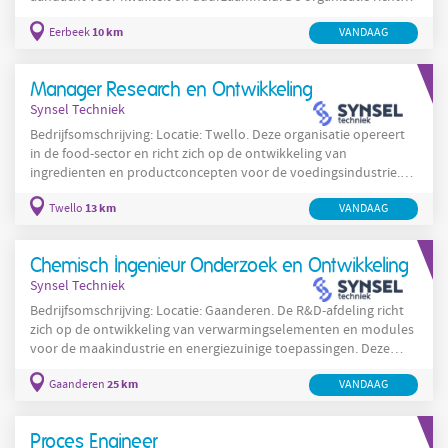
zich op procesoptimalisatie en efficiencyverbetering binnen
10 km
Eerbeek
VANDAAG
productielijnen en stimuleert circulair produceren in alle stappen
van het productieproces. De werkzaamheden vinden plaats in
Eerbeek en betreffen zowel procesoptimalisatie als
Manager Research en Ontwikkeling
ondersteuning van productieteams bij
Synsel Techniek
Bedrijfsomschrijving: Locatie: Twello. Deze organisatie opereert
in de food-sector en richt zich op de ontwikkeling van
ingredienten en productconcepten voor de voedingsindustrie.
De organisatie werkt vanuit een lange termijn visie en
13 km
Twello
VANDAAG
combineert productiematige focus met een voortrekkersrol in
innovatie. In Twello is het R&D-team verantwoordelijk voor het
omzetten van marktontwikkelingen, technologische kansen en
Chemisch Ingenieur Onderzoek en Ontwikkeling
klantwensen naar toepasbare productoplossingen en
Synsel Techniek
Bedrijfsomschrijving: Locatie: Gaanderen. De R&D-afdeling richt
zich op de ontwikkeling van verwarmingselementen en modules
voor de maakindustrie en energiezuinige toepassingen. Deze
afdeling werkt aan materiaalontwikkeling, industrialisatie en het
25 km
Gaanderen
VANDAAG
verbeteren van test- en analysemethoden voor metalen en
keramische materialen. De werkzaamheden omvatten het
uitvoeren van testen, het opstellen van rapportages en het
Proces Engineer
samenwerken met leveranciers en klanten in binnen- en