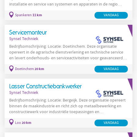
installatie en service van systemen en apparaten in de regio
Spankeren. De organisatie levert technische dienstverlening en
11 km
Spankeren
VANDAAG
support aan klanten in en rond Spankeren en voert
werkzaamheden uit bij uiteenlopende opdrachtgevers binnen
verschillende sectoren van de maakindustrie. De activiteiten
Servicemonteur
bestaan uit preventief onderhoud, het oplossen van storingen,
Synsel Techniek
het
Bedrijfsomschrijving: Locatie: Doetinchem. Deze organisatie
opereert in de agrarische dienstverlening en technische service
en levert onderhouds- en serviceactiviteiten voor geavanceerde
installaties en randapparatuur. Het team richt zich op praktische
20 km
Doetinchem
VANDAAG
oplossingen voor klanten in de agrarische sector en technische
omgevingen en werkt met disciplines zoals elektronica,
mechatronica en pneumatiek. De werkzaamheden omvatten
Lasser Constructiebankwerker
preventief onderhoud, storingsanalyse,
Synsel Techniek
Bedrijfsomschrijving: Locatie: Bergeijk. Deze organisatie opereert
binnen de maakindustrie en richt zich op metaalbewerking en
constructiewerk voor industriële toepassingen en
assemblageprocessen. De organisatie produceert en assembleert
20 km
Loo
VANDAAG
nauwkeurige onderdelen en componenten en hanteert
gestandaardiseerde productieprocessen en
lasmethodebeschrijvingen om consistentie en kwaliteit te