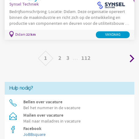
Synsel Techniek
Bedrijfsomschrijving: Locatie: Didam. Deze organisatie opereert
binnen de maakindustrie en richt zich op de ontwikkeling en
productie van componenten en deuren voor de utiliteitsbouw en
woningbouw. De organisatie werkt vanuit Didam met
22 km
Didam
VANDAAG
geavanceerde en geautomatiseerde productielijnen en high-tech
machinebouw om processen te professionaliseren en een
modulair leveringsprogramma mogelijk te maken. De
operationele focus ligt op procesprofessionalisering, continue
1
2
3
…
112
verbetering
Hulp nodig?
Bellen over vacature
Bel het nummer in de vacature
Mailen over vacature
Mail naar mailadres in vacature
Facebook
JoBBsquare