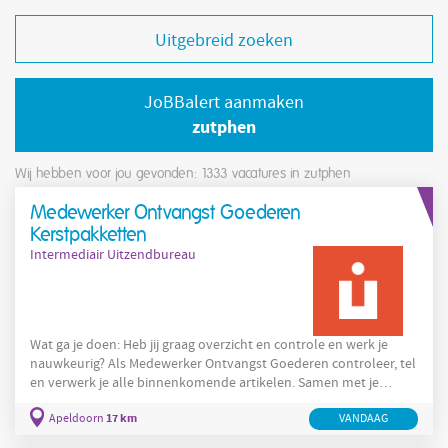
Uitgebreid zoeken
JoBBalert aanmaken
zutphen
Wij hebben voor jou gevonden: 1333
vacatures in zutphen
Medewerker Ontvangst Goederen
Kerstpakketten
Intermediair Uitzendbureau
Wat ga je doen: Heb jij graag overzicht en controle en werk je
nauwkeurig? Als Medewerker Ontvangst Goederen controleer, tel
en verwerk je alle binnenkomende artikelen. Samen met je
collega's zorg je ervoor dat de kerstpakketten goed gevuld en op
17 km
Apeldoorn
VANDAAG
tijd verstuurd kunnen worden. Als Medewerker Ontvangst
Goederen ontvang je chauffeurs die goederen komen leveren. Je