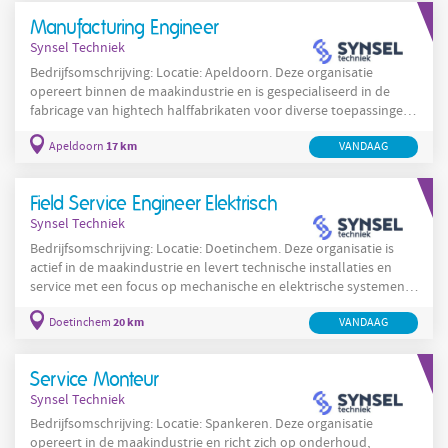
controleert het aantal pallets en tekent daarna de vrachtbrief
Manufacturing Engineer
voor akkoord. Vervolgens controleer je samen met je
Synsel Techniek
Bedrijfsomschrijving: Locatie: Apeldoorn. Deze organisatie
opereert binnen de maakindustrie en is gespecialiseerd in de
fabricage van hightech halffabrikaten voor diverse toepassingen.
De organisatie richt zich op het continu verbeteren van
17 km
Apeldoorn
VANDAAG
productieprocessen en het waarborgen van een hoog
kwaliteitsniveau voor klanten in meerdere sectoren. De locatie in
Apeldoorn kenmerkt zich door procesmatige complexiteit en een
Field Service Engineer Elektrisch
sterke focus op voorspelbaarheid en veiligheid in de
Synsel Techniek
Bedrijfsomschrijving: Locatie: Doetinchem. Deze organisatie is
actief in de maakindustrie en levert technische installaties en
service met een focus op mechanische en elektrische systemen.
De werkzaamheden vinden plaats in de werkplaats en vooral bij
20 km
Doetinchem
VANDAAG
klanten op locatie in binnen- en soms buitenland. Vanuit
Doetinchem functioneert deze locatie als regionaal servicepunt
en uitvalsbasis voor opdrachten in Nederland en Duitsland. De
Service Monteur
werkzaamheden omvatten installatie, service
Synsel Techniek
Bedrijfsomschrijving: Locatie: Spankeren. Deze organisatie
opereert in de maakindustrie en richt zich op onderhoud,