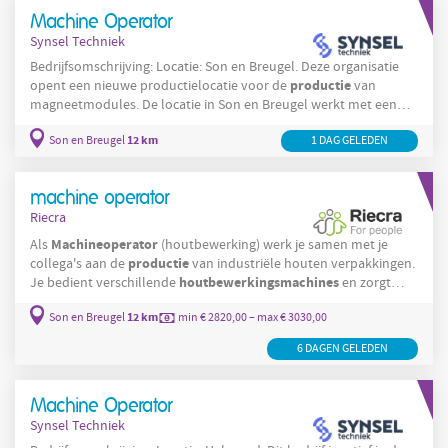
waarborgen dat onze producten voldoen aan de hoogste
Machine Operator
kwaliteitsnormen; Snel
Synsel Techniek
Bedrijfsomschrijving: Locatie: Son en Breugel. Deze organisatie
productie
opent een nieuwe productielocatie voor de
van
magneetmodules. De locatie in Son en Breugel werkt met een
nieuwe geautomatiseerde productielijn die extra aandacht vraagt
12 km
Son en Breugel
1 DAG GELEDEN
voor opstart, procesbewaking en kwaliteitscontroles. De
organisatie opereert binnen de industriële productiesector en
richt zich op het efficiënt en veilig produceren van technische
machine operator
componenten voor zakelijke toepassingen. In Son en
Riecra
Machineoperator
Als
(houtbewerking) werk je samen met je
productie
collega's aan de
van industriële houten verpakkingen.
houtbewerkingsmachines
Je bedient verschillende
en zorgt
ervoor dat producten nauwkeurig en volgens tekening worden
12 km
Son en Breugel
min € 2820,00 – max € 3030,00
gemaakt. Je zaagt houten platen en balken op maat met onder
andere een afkortzaag en CNC-gestuurde platenzaag. Na een
6 DAGEN GELEDEN
kwaliteitscontrole zorg je ervoor dat de onderdelen klaar zijn
voor verdere verwerking of
Machine Operator
Synsel Techniek