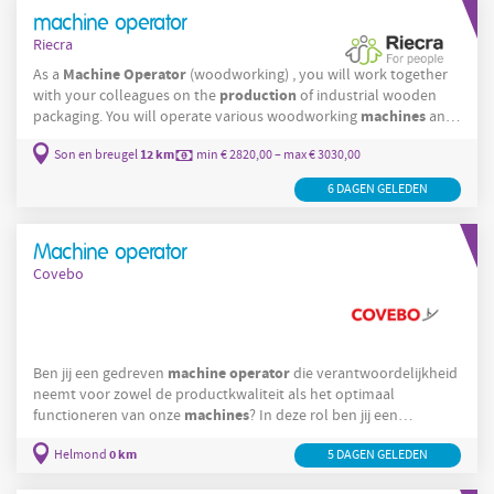
that the
machine operator
Riecra
Machine
Operator
As a
(woodworking) , you will work together
production
with your colleagues on the
of industrial wooden
machines
packaging. You will operate various woodworking
and
ensure that products are manufactured accurately and according
12 km
Son en breugel
min € 2820,00 – max € 3030,00
to technical drawings. You will cut wooden panels and beams to
size using, among others, a crosscut saw and a CNC-controlled
6 DAGEN GELEDEN
panel saw. After a quality check, you ensure that the parts
Machine operator
Covebo
machine
operator
Ben jij een gedreven
die verantwoordelijkheid
neemt voor zowel de productkwaliteit als het optimaal
machines
functioneren van onze
? In deze rol ben jij een
belangrijke schakel in het team en werk je nauw samen met je
0 km
Helmond
productie
5 DAGEN GELEDEN
collega's om de
soepel te laten verlopen. Wat ga je
doen? Uitvoeren van visuele kwaliteitscontroles om te