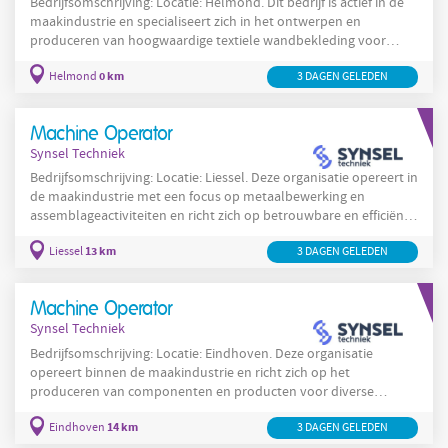
Bedrijfsomschrijving: Locatie: Helmond. Dit bedrijf is actief in de
maakindustrie en specialiseert zich in het ontwerpen en
produceren van hoogwaardige textiele wandbekleding voor
zowel internationale projectklanten als het hogere segment van
0 km
Helmond
3 DAGEN GELEDEN
de residentiële markt. De organisatie combineert ambachtelijke
productiewijzen met moderne productietechnieken en beheerst
het volledige productieproces van grondstof tot eindproduct
Machine Operator
zodat de eindresultaten voldoen aan hoge
Synsel Techniek
Bedrijfsomschrijving: Locatie: Liessel. Deze organisatie opereert in
de maakindustrie met een focus op metaalbewerking en
assemblageactiviteiten en richt zich op betrouwbare en efficiënte
productieprocessen. De organisatie werkt met praktische
13 km
Liessel
3 DAGEN GELEDEN
productiemethoden en streeft naar constante kwaliteitsborging
en een veilige werkomgeving voor alle medewerkers. In Liessel
zorgt men voor een productieomgeving waarin nauwkeurigheid
Machine Operator
en vakmanschap centraal staan en waar medewerkers
Synsel Techniek
Bedrijfsomschrijving: Locatie: Eindhoven. Deze organisatie
opereert binnen de maakindustrie en richt zich op het
produceren van componenten en producten voor diverse
industriële afnemers in de regio Eindhoven. In Eindhoven bestaat
14 km
Eindhoven
3 DAGEN GELEDEN
korte lijnafstemming tussen werkvoorbereiding, technische