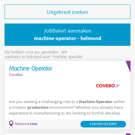
Uitgebreid zoeken
JoBBalert aanmaken
machine operator - helmond
Wij hebben voor jou gevonden: 369
vacatures in helmond voor 'machine operator'
Machine Operator
Covebo
Machine
Operator
Are you seeking a challenging role as a
within
production
a modern
environment? Whether you already have
experience in manufacturing or are looking to further develop
your technical skills, this position provides a great opportunity
0 km
Helmond
machinery
5 DAGEN GELEDEN
to work with advanced industrial
in a fast-paced
Machine
Operator
setting. As a
, you play a key role in ensuring