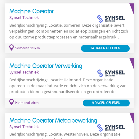
dienst en productie, waardoor storingen en wisselingen snel
worden opgepakt. Deze organisatie werkt met
Machine Operator
gestandaardiseerde productielijnen en hanteert vaste methoden
Synsel Techniek
voor
Bedrijfsomschrijving: Locatie: Someren. Deze organisatie levert
verpakkingen, componenten en isolatieoplossingen en richt zich
op duurzame productieprocessen en materiaalhergebruik
binnen de maakindustrie en bouwsector. De organisatie
11 km
Someren
14 DAGEN GELEDEN
ontwikkelt producten voor isolatie en infrastructuur en werkt
gericht aan circulaire oplossingen en efficiënte productielijnen in
Someren. Op de productielocatie in Someren voeren
Machine Operator Verwerking
medewerkers operationele taken uit aan geautomatiseerde
Synsel Techniek
Bedrijfsomschrijving: Locatie: Helmond. Deze organisatie
opereert in de maakindustrie en richt zich op de verwerking van
producten binnen gestandaardiseerde en gecontroleerde
processen. De organisatie legt de nadruk op veiligheid, kwaliteit
0 km
Helmond
9 DAGEN GELEDEN
en efficiency in de productieomgeving. In Helmond worden
activiteiten uitgevoerd in ploegendiensten om continuïteit in de
productie
te waarborgen. De organisatie streeft naar heldere
Machine Operator Metaalbewerking
procesbewaking en richt zich op het opleiden van
Synsel Techniek
Bedrijfsomschrijving: Locatie: Westerhoven. Deze organisatie