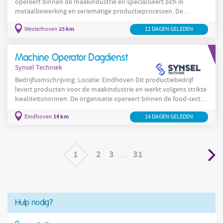
opereert binnen de maakindustrie en specialiseert zich in
metaalbewerking en seriematige productieprocessen. De
werkomgeving is praktisch en technisch ingericht, met focus op
25 km
Westerhoven
11 DAGEN GELEDEN
kwaliteit en veiligheid in productieactiviteiten in Westerhoven.
productiemachines
Medewerkers bedienen en onderhouden
,
assembleren onderdelen en voeren kwaliteitscontroles uit om
Machine Operator Dagdienst
productspecificaties te waarborgen. De organisatie
Synsel Techniek
Bedrijfsomschrijving: Locatie: Eindhoven Dit productiebedrijf
levert producten voor de maakindustrie en werkt volgens strikte
kwaliteitsnormen. De organisatie opereert binnen de food-sector
en richt zich op efficiënte en veilige productieprocessen met
14 km
Eindhoven
14 DAGEN GELEDEN
aandacht voor hygiëne en traceerbaarheid. Het team bestaat uit
vakbekwame medewerkers die gericht zijn op continu verbeteren
en samen een betrouwbare productieomgeving borgen. In deze
functie draag je bij aan het
1
2
3
…
31
Hulp nodig?