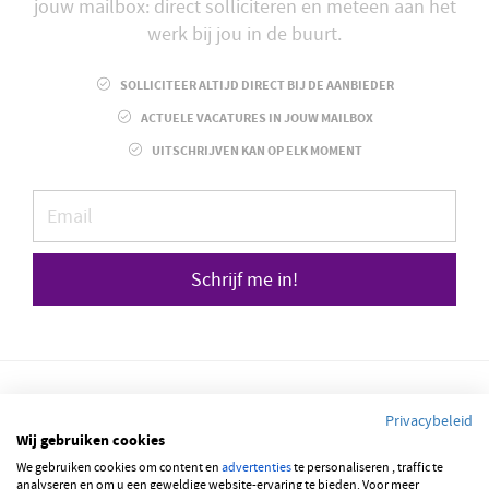
jouw mailbox: direct solliciteren en meteen aan het
werk bij jou in de buurt.
SOLLICITEER ALTIJD DIRECT BIJ DE AANBIEDER
ACTUELE VACATURES IN JOUW MAILBOX
UITSCHRIJVEN KAN OP ELK MOMENT
Schrijf me in!
Privacybeleid
Wij gebruiken cookies
We gebruiken cookies om content en
advertenties
te personaliseren , traffic te
© 2026 JOBBSQUARE
analyseren en om u een geweldige website-ervaring te bieden. Voor meer