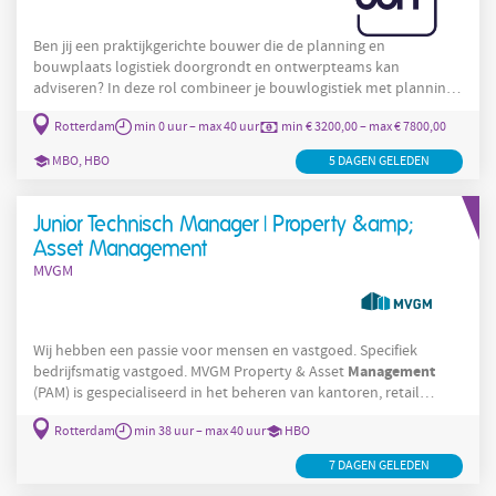
Ben jij een praktijkgerichte bouwer die de planning en
bouwplaats logistiek doorgrondt en ontwerpteams kan
adviseren? In deze rol combineer je bouwlogistiek met planning,
kosten en 4D BIM. Je verbindt het ontwerp met de dagelijkse
Rotterdam
min 0 uur – max 40 uur
min € 3200,00 – max € 7800,00
realiteit op de bouwplaats en zorgt voor maakbaarheid,
bouwproces en kostenbeheersing (ABK). Je werkt nauw samen
MBO, HBO
5 DAGEN GELEDEN
met bouwkostenmanagers, projectmanagers en ontwerpteams
en je durft te kiezen voor scenario’s die veilig, haalbaar en
financieel efficiënt
Junior Technisch Manager | Property &amp;
Asset Management
MVGM
Wij hebben een passie voor mensen en vastgoed. Specifiek
Management
bedrijfsmatig vastgoed. MVGM Property & Asset
(PAM) is gespecialiseerd in het beheren van kantoren, retail
vastgoed, logistieke panden en hotels. Als Junior Technisch
Rotterdam
min 38 uur – max 40 uur
HBO
Manager
Management
bij MVGM Property & Asset
heb jij een
groot aandeel in onze dienstverlening. Jij bent namelijk
7 DAGEN GELEDEN
verantwoordelijk voor de technische kwaliteit van diverse