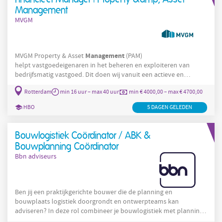
Management
MVGM
Management
MVGM Property & Asset
(PAM)
helpt vastgoedeigenaren in het beheren en exploiteren van
bedrijfsmatig vastgoed. Dit doen wij vanuit een actieve en
persoonlijke benadering waarbij wij oog houden voor een goede
Rotterdam
min 16 uur – max 40 uur
min € 4000,00 – max € 4700,00
relatie met de huurder en de eigenaar. Hierdoor dragen wij bij
aan een optimale financiële exploitatie en duurzame gebouwde
HBO
5 DAGEN GELEDEN
Manager
omgeving. Als Financieel
heb jij een groot aandeel in de
realisatie hiervan. De functie: Als Financieel
Bouwlogistiek Coördinator / ABK &
Bouwplanning Coördinator
Bbn adviseurs
Ben jij een praktijkgerichte bouwer die de planning en
bouwplaats logistiek doorgrondt en ontwerpteams kan
adviseren? In deze rol combineer je bouwlogistiek met planning,
kosten en 4D BIM. Je verbindt het ontwerp met de dagelijkse