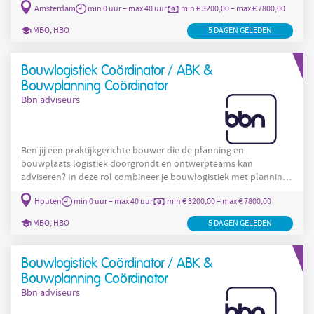
Amsterdam
min 0 uur – max 40 uur
min € 3200,00 – max € 7800,00
realiteit op de bouwplaats en zorgt voor maakbaarheid,
bouwproces en kostenbeheersing (ABK). Je werkt nauw samen
MBO, HBO
5 DAGEN GELEDEN
met bouwkostenmanagers, projectmanagers en ontwerpteams
en je durft te kiezen voor scenario’s die veilig, haalbaar en
financieel efficiënt
Bouwlogistiek Coördinator / ABK &
Bouwplanning Coördinator
Bbn adviseurs
Ben jij een praktijkgerichte bouwer die de planning en
bouwplaats logistiek doorgrondt en ontwerpteams kan
adviseren? In deze rol combineer je bouwlogistiek met planning,
kosten en 4D BIM. Je verbindt het ontwerp met de dagelijkse
Houten
min 0 uur – max 40 uur
min € 3200,00 – max € 7800,00
realiteit op de bouwplaats en zorgt voor maakbaarheid,
bouwproces en kostenbeheersing (ABK). Je werkt nauw samen
MBO, HBO
5 DAGEN GELEDEN
met bouwkostenmanagers, projectmanagers en ontwerpteams
en je durft te kiezen voor scenario’s die veilig, haalbaar en
financieel efficiënt
Bouwlogistiek Coördinator / ABK &
Bouwplanning Coördinator
Bbn adviseurs