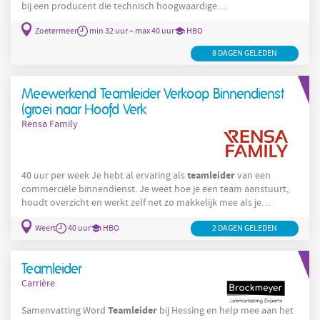
bij een producent die technisch hoogwaardige
gasdistributiesystemen in ziekenhuizen installeert, dan komen
Zoetermeer
min 32 uur – max 40 uur
HBO
wij graag in contact met jou! Wat jij gaat doen Als Project
Manager
zorg je ervoor dat de projecten voor deze
8 DAGEN GELEDEN
gasdistributiesystemen zo optimaal mogelijk binnen de
afgesproken tijd en budget worden gerealiseerd. De projecten die
je
Meewerkend Teamleider Verkoop Binnendienst
(groei naar Hoofd Verk
Rensa Family
teamleider
40 uur per week Je hebt al ervaring als
van een
commerciële binnendienst. Je weet hoe je een team aanstuurt,
houdt overzicht en werkt zelf net zo makkelijk mee als je
collega's. Tegelijk merk je dat je toe bent aan een volgende stap.
Weert
40 uur
HBO
2 DAGEN GELEDEN
Meer invloed. Meer verantwoordelijkheid. Zonder de praktijk los
te laten. Bij OMINIO krijg je die kans! Je start als meewerkend
Teamleider
Verkoop Binnendienst en groeit stap voor stap door
Teamleider
naar een bredere commerciële
Carrière
Teamleider
Samenvatting Word
bij Hessing en help mee aan het