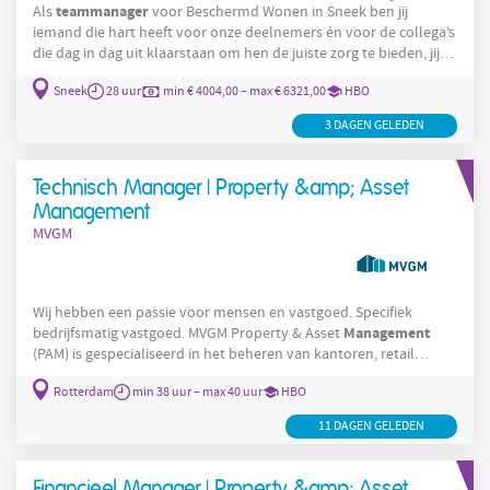
teammanager
Als
voor Beschermd Wonen in Sneek ben jij
iemand die hart heeft voor onze deelnemers én voor de collega’s
die dag in dag uit klaarstaan om hen de juiste zorg te bieden, jij
biedt graag die 2e, 3e en 4e kansen. Jij gelooft in herstelgericht
Sneek
28 uur
min € 4004,00 – max € 6321,00
HBO
werken en bent dé verbindende factor in jouw team! Wat ga je
teammanager
doen? In jouw rol als
bij Beschermd Wonen Sneek
3 DAGEN GELEDEN
vertaal je de visie op zorg van het Leger des Heils naar heldere
keuzes in de dagelijkse
Technisch Manager | Property &amp; Asset
Management
MVGM
Wij hebben een passie voor mensen en vastgoed. Specifiek
Management
bedrijfsmatig vastgoed. MVGM Property & Asset
(PAM) is gespecialiseerd in het beheren van kantoren, retail
vastgoed, logistieke panden en hotels. Door oog te houden voor
Rotterdam
min 38 uur – max 40 uur
HBO
een goede relatie met huurders en eigenaars, leveren wij een
bijdrage aan een duurzame gebouwde omgeving. Als Technisch
11 DAGEN GELEDEN
Manager
ben jij een zeer belangrijke spil in de realisatie van deze
missie. Jouw rol als Technisch
Financieel Manager | Property &amp; Asset