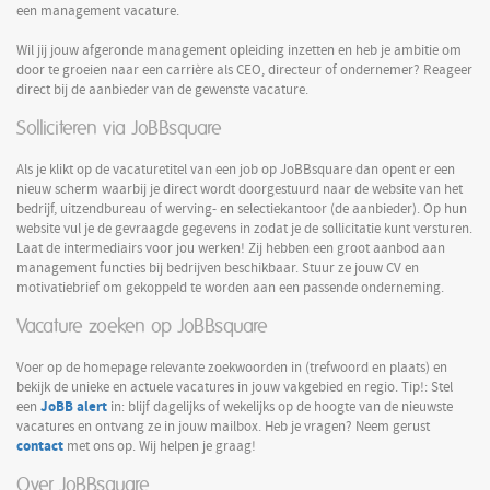
een management vacature.
Wil jij jouw afgeronde management opleiding inzetten en heb je ambitie om
door te groeien naar een carrière als CEO, directeur of ondernemer? Reageer
direct bij de aanbieder van de gewenste vacature.
Solliciteren via JoBBsquare
Als je klikt op de vacaturetitel van een job op JoBBsquare dan opent er een
nieuw scherm waarbij je direct wordt doorgestuurd naar de website van het
bedrijf, uitzendbureau of werving- en selectiekantoor (de aanbieder). Op hun
website vul je de gevraagde gegevens in zodat je de sollicitatie kunt versturen.
Laat de intermediairs voor jou werken! Zij hebben een groot aanbod aan
management functies bij bedrijven beschikbaar. Stuur ze jouw CV en
motivatiebrief om gekoppeld te worden aan een passende onderneming.
Vacature zoeken op JoBBsquare
Voer op de homepage relevante zoekwoorden in (trefwoord en plaats) en
bekijk de unieke en actuele vacatures in jouw vakgebied en regio. Tip!: Stel
JoBB alert
een
in: blijf dagelijks of wekelijks op de hoogte van de nieuwste
vacatures en ontvang ze in jouw mailbox. Heb je vragen? Neem gerust
contact
met ons op. Wij helpen je graag!
Over JoBBsquare