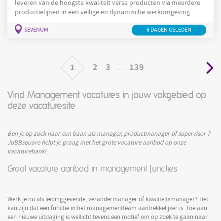
leveren van de hoogste kwaliteit verse producten via meerdere
productielijnen in een veilige en dynamische werkomgeving.
Teamleider
Goed werk! Over de functie Als
ben je
SEVENUM
6 DAGEN GELEDEN
verantwoordelijk voor een efficiënte organisatie en een soepel
verloop van de productieprocessen, evenals het behalen van de
afgesproken productiedoelstellingen. Je zorgt ervoor dat wordt
voldaan aan de vereisten op het gebied van
1
2
3
…
139
Vind Management vacatures in jouw vakgebied op
deze vacaturesite
Ben je op zoek naar een baan als manager, productmanager of supervisor ?
JoBBsquare helpt je graag met het grote vacature aanbod op onze
vacaturebank!
Groot vacature aanbod in management functies
Werk je nu als leidinggevende, verandermanager of kwaliteitsmanager? Het
kan zijn dat een functie in het managementteam aantrekkelijker is. Toe aan
een nieuwe uitdaging is wellicht tevens een motief om op zoek te gaan naar