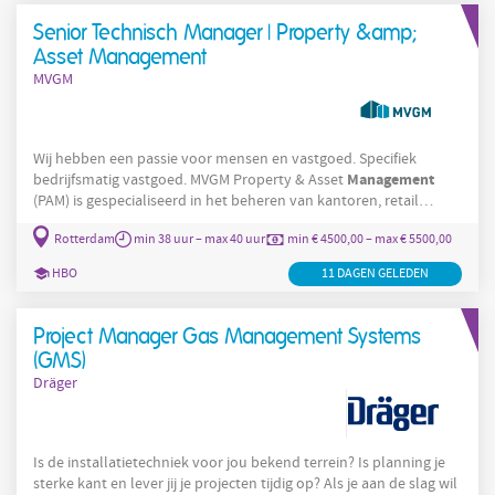
gebouwen, waardoor je een belangrijke
Senior Technisch Manager | Property &amp;
Asset Management
MVGM
Wij hebben een passie voor mensen en vastgoed. Specifiek
Management
bedrijfsmatig vastgoed. MVGM Property & Asset
(PAM) is gespecialiseerd in het beheren van kantoren, retail
vastgoed, logistieke panden en hotels. Door oog te houden voor
Rotterdam
min 38 uur – max 40 uur
min € 4500,00 – max € 5500,00
een goede relatie met huurders en eigenaars, leveren wij een
bijdrage aan een duurzame gebouwde omgeving. Als Senior
HBO
11 DAGEN GELEDEN
Manager
Technisch
ben jij een zeer belangrijke spil in de realisatie
van deze missie. De functie: In de rol
Project Manager Gas Management Systems
(GMS)
Dräger
Is de installatietechniek voor jou bekend terrein? Is planning je
sterke kant en lever jij je projecten tijdig op? Als je aan de slag wil