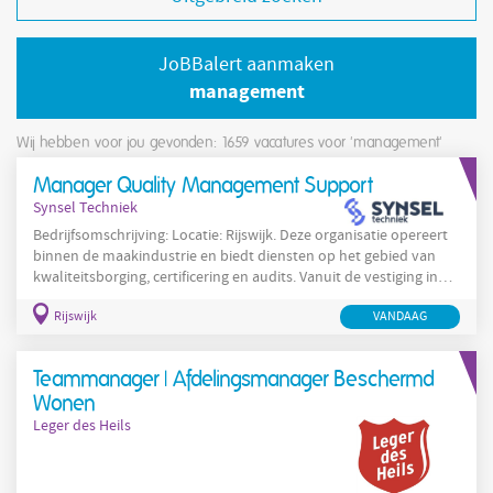
JoBBalert aanmaken
management
Wij hebben voor jou gevonden: 1659
vacatures voor 'management'
Manager Quality Management Support
Synsel Techniek
Bedrijfsomschrijving: Locatie: Rijswijk. Deze organisatie opereert
binnen de maakindustrie en biedt diensten op het gebied van
kwaliteitsborging, certificering en audits. Vanuit de vestiging in
Rijswijk ondersteunt deze organisatie klanten bij het
Rijswijk
VANDAAG
onderhouden van kwaliteitsmanagementsystemen en het
uitvoeren van interne en externe audits. De medewerkers werken
samen met diverse interne teams en externe instanties om
Teammanager | Afdelingsmanager Beschermd
processen te analyseren, kwaliteitsdocumentatie op te
Wonen
Leger des Heils